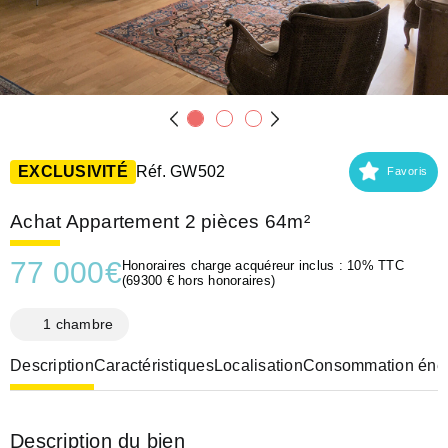
EXCLUSIVITÉ
Réf. GW502
Favoris
Achat Appartement 2 pièces 64m²
77 000
€
Honoraires charge acquéreur inclus : 10% TTC
(69300 € hors honoraires)
1 chambre
Description
Caractéristiques
Localisation
Consommation éner
Description du bien