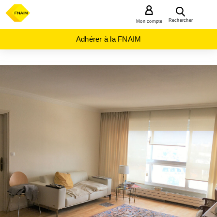
MENU
Rechercher
Mon compte
Adhérer à la FNAIM
ACHAT
APPARTEMENT
GRAND-
EST
HAUT-
RHIN
(68)
MULHOUSE
(68100)