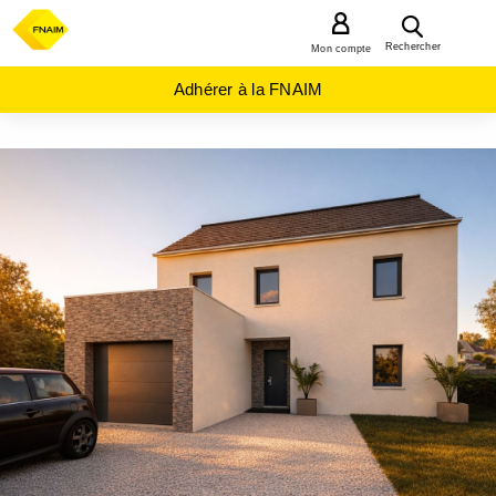
MENU
Rechercher
Mon compte
Adhérer à la FNAIM
ACHAT
TERRAIN
HAUTS-
DE-
FRANCE
OISE
(60)
BETZ
(60620)