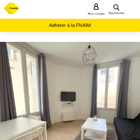
MENU
Rechercher
Mon compte
Adhérer à la FNAIM
ACHAT
APPARTEMENT
NORMANDIE
SEINE-
MARITIME
(76)
LE
HAVRE
(76600)