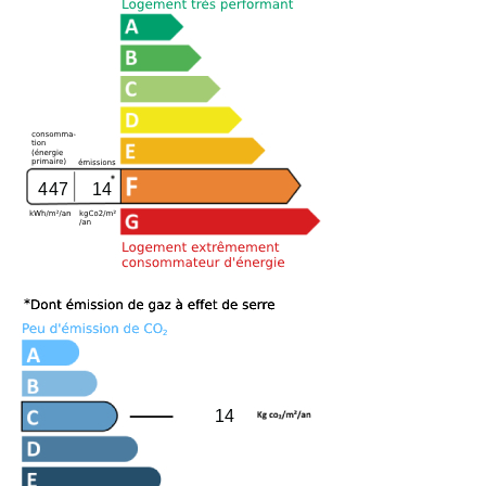
447
14
14