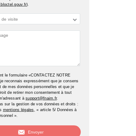
bloctel.gouv.fr
).
de visite
ires
ant le formulaire «CONTACTEZ NOTRE
e reconnais expressément que je consens
t de mes données personnelles et que je
roit de retirer mon consentement à tout
m'adressant à
support@fnaim.fr
.
us sur la gestion de vos données et droits :
os
mentions légales
, « article 5/ Données à
rsonnel ».