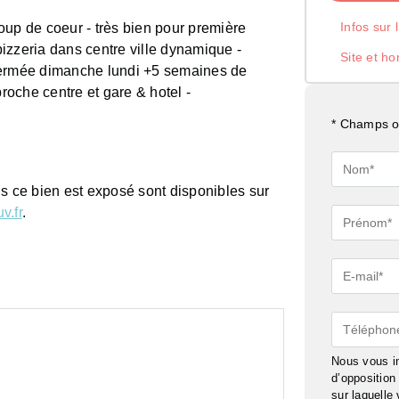
Infos sur 
-coup de coeur - très bien pour première
 pizzeria dans centre ville dynamique -
Site et ho
fermée dimanche lundi +5 semaines de
proche centre et gare & hotel -
* Champs ob
Nom*
ls ce bien est exposé sont disponibles sur
v.fr
.
Prénom*
E-
mail*
Téléphon
Nous vous in
d’oppositio
sur laquelle