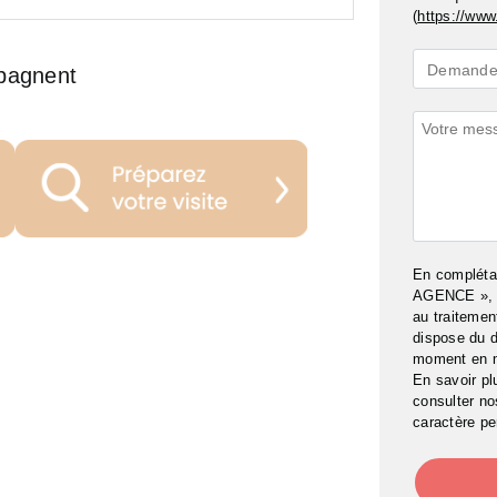
(
https://www.
Demande
Demande 
pagnent
*
Commenta
En complét
AGENCE », j
au traitemen
dispose du d
moment en 
En savoir pl
consulter n
caractère pe