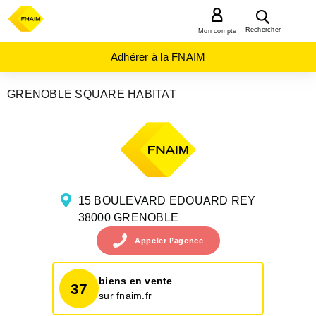
MENU
Rechercher
Mon compte
Adhérer à la FNAIM
GRENOBLE SQUARE HABITAT
AGENCES
IMMOBILIÈRES
AUVERGNE-
RHÔNE-
ALPES
ISERE
GRENOBLE
15 BOULEVARD EDOUARD REY
38000 GRENOBLE
Appeler
l’agence
biens en vente
37
sur fnaim.fr