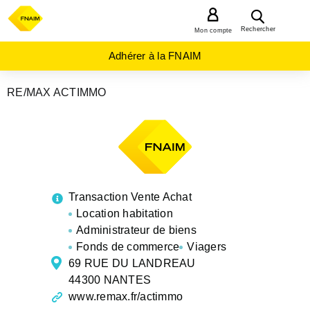
MENU
Rechercher
Mon compte
Adhérer à la FNAIM
RE/MAX ACTIMMO
AGENCES
IMMOBILIÈRES
PAYS-
DE-
LA-
LOIRE
LOIRE-
ATLANTIQUE
NANTES
Transaction Vente Achat
Location habitation
Administrateur de biens
Fonds de commerce
Viagers
69 RUE DU LANDREAU
44300 NANTES
www.remax.fr/actimmo