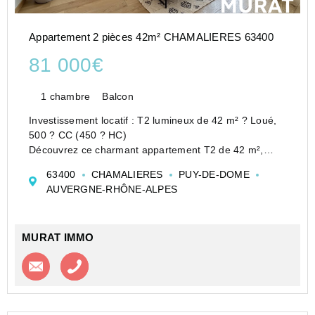
Appartement 2 pièces 42m² CHAMALIERES 63400
81 000€
1 chambre
Balcon
Investissement locatif : T2 lumineux de 42 m² ? Loué,
500 ? CC (450 ? HC)
Découvrez ce charmant appartement T2 de 42 m²,
situé au 2ème étage d'un immeuble de caractère
63400
CHAMALIERES
PUY-DE-DOME
construit en 1970 et rénové en 2017.
AUVERGNE-RHÔNE-ALPES
Idéalement exposé à l'ouest, il profite...
MURAT IMMO
Contacter l'agence
Appeler l’agence