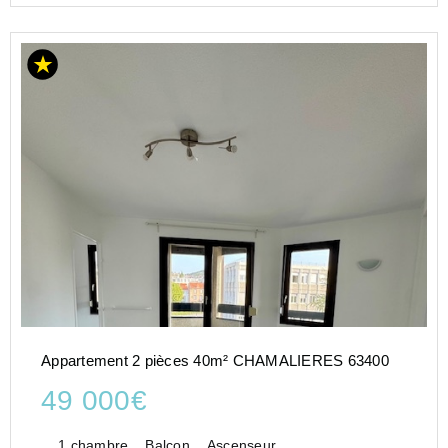
Appartement 2 pièces 40m² CHAMALIERES 63400
49 000€
1 chambre
Balcon
Ascenseur