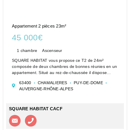
Appartement 2 pièces 23m²
45 000€
1 chambre
Ascenseur
SQUARE HABITAT vous propose ce T2 de 24m²
composée de deux chambres de bonnes réunies en un
appartement. Situé au rez-de-chaussée il dispose
d'une pièce de vie avec kitchenette et d'une chambre
63400
CHAMALIERES
PUY-DE-DOME
avec point d'eau. Logement vendu LOUE. Locataire
AUVERGNE-RHÔNE-ALPES
es...
SQUARE HABITAT CACF
Contacter l'agence
Appeler l’agence