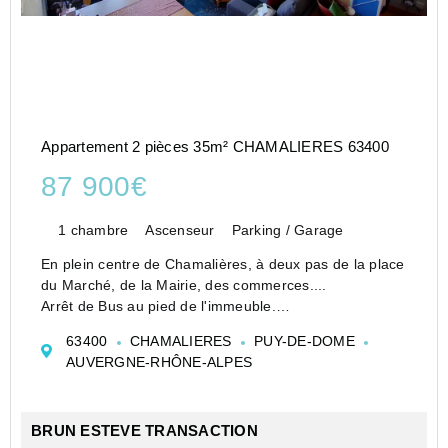
Appartement 2 pièces 35m² CHAMALIERES 63400
87 900€
1 chambre
Ascenseur
Parking / Garage
En plein centre de Chamalières, à deux pas de la place
du Marché, de la Mairie, des commerces....
Arrêt de Bus au pied de l'immeuble.
Bel F 2 en étage elevé avec ascenseur,
63400
CHAMALIERES
PUY-DE-DOME
Jolie vue dégagée côté cour au calme.
AUVERGNE-RHÔNE-ALPES
Vendu en état locatif.
...
BRUN ESTEVE TRANSACTION