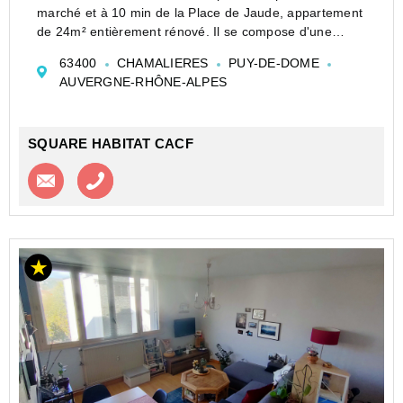
marché et à 10 min de la Place de Jaude, appartement
de 24m² entièrement rénové. Il se compose d'une
entrée, d'une pièce de vie avec cuisine ouverte
63400
CHAMALIERES
PUY-DE-DOME
aménagée équipée, d'une salle d'eau et wc s...
AUVERGNE-RHÔNE-ALPES
SQUARE HABITAT CACF
Contacter l'agence
Appeler l’agence