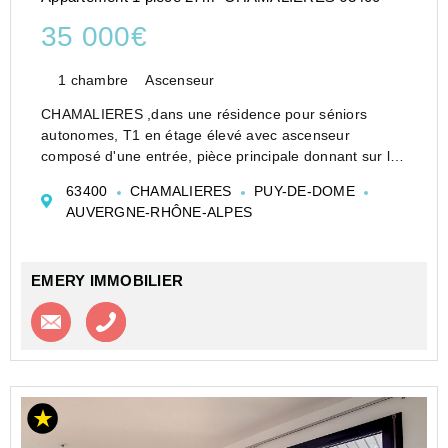
35 000€
1 chambre
Ascenseur
CHAMALIERES ,dans une résidence pour séniors
autonomes, T1 en étage élevé avec ascenseur
composé d'une entrée, pièce principale donnant sur le
balcon, coin kitchenette équipée, plaque de cuisson,
63400
CHAMALIERES
PUY-DE-DOME
réfrigérateur, salle d'eau, WC indépendant, chauffage
AUVERGNE-RHÔNE-ALPES
...
EMERY IMMOBILIER
Contacter l'agence
Appeler l’agence