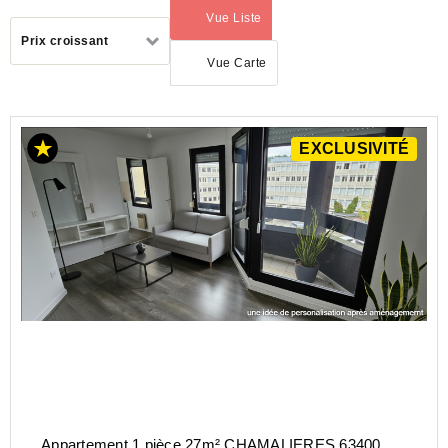
Vue Liste
(activé)
Trier
Prix croissant
par
Vue Carte
ACHAT
EXCLUSIVITÉ
APPARTEMENT
AUVERGNE-
RHÔNE-
ALPES
PUY-
DE-
DOME
(63)
CHAMALIERES
(63400)
Appartement 1 pièce 27m² CHAMALIERES 63400