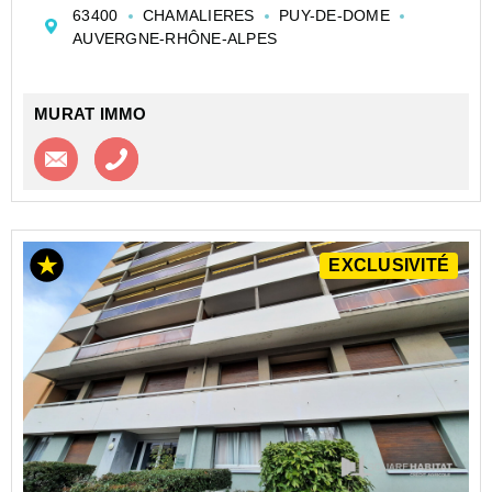
Une entrée
63400
CHAMALIERES
PUY-DE-DOME
Une pièce principale lumineuse donnant sur un balcon
AUVERGNE-RHÔNE-ALPES
Un coin kitchenette équipé avec plaque de cuisson et
réf...
MURAT IMMO
Contacter l'agence
Appeler l’agence
EXCLUSIVITÉ