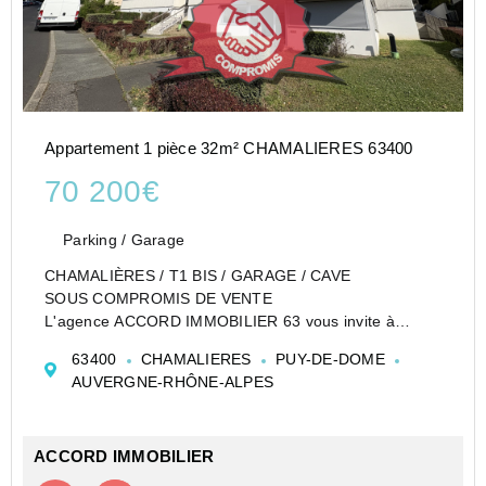
Appartement 1 pièce 32m² CHAMALIERES 63400
70 200€
Parking / Garage
CHAMALIÈRES / T1 BIS / GARAGE / CAVE
SOUS COMPROMIS DE VENTE
L'agence ACCORD IMMOBILIER 63 vous invite à
découvrir cet appartement T1 BIS de 32,64 m2, situé
63400
CHAMALIERES
PUY-DE-DOME
au 1er étage sur 2 d'une copropriété calme à
AUVERGNE-RHÔNE-ALPES
Chamalières, dans un secteur recherché et ...
ACCORD IMMOBILIER