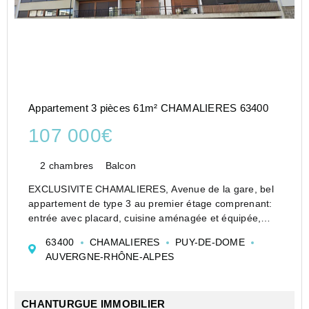
Appartement 3 pièces 61m² CHAMALIERES 63400
107 000€
2 chambres
Balcon
EXCLUSIVITE CHAMALIERES, Avenue de la gare, bel
appartement de type 3 au premier étage comprenant:
entrée avec placard, cuisine aménagée et équipée,
salon donnant sur balcon ( 5,3 m²) , une chambre avec
63400
CHAMALIERES
PUY-DE-DOME
placard, une seconde chambre donnant sur balcon,
AUVERGNE-RHÔNE-ALPES
salle de...
CHANTURGUE IMMOBILIER