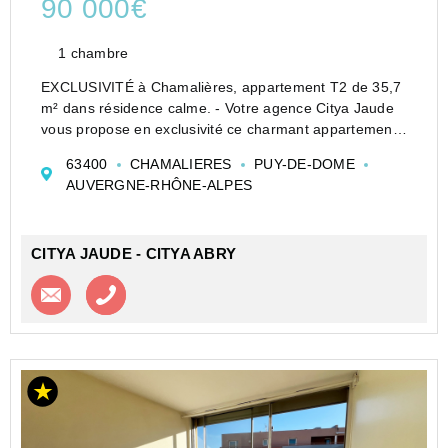
90 000€
1 chambre
EXCLUSIVITÉ à Chamalières, appartement T2 de 35,7
m² dans résidence calme. - Votre agence Citya Jaude
vous propose en exclusivité ce charmant appartement
T2 idéalement situé à Chamalières, au cœur d'un
63400
CHAMALIERES
PUY-DE-DOME
environnement paisible et recherché. Niché au fond
AUVERGNE-RHÔNE-ALPES
d&...
CITYA JAUDE - CITYA ABRY
Contacter l'agence
Appeler l’agence