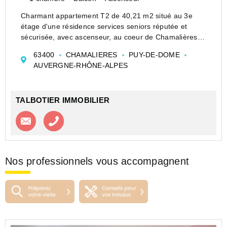
Charmant appartement T2 de 40,21 m2 situé au 3e
étage d'une résidence services seniors réputée et
sécurisée, avec ascenseur, au coeur de Chamalières.
L'appartement se compose d'une entrée, d'un séjour
63400
CHAMALIERES
PUY-DE-DOME
lumineux ouvrant sur un balcon, d&#...
AUVERGNE-RHÔNE-ALPES
TALBOTIER IMMOBILIER
Contacter l'agence
Appeler l’agence
Nos professionnels vous accompagnent