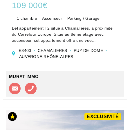
109 000€
1 chambre
Ascenseur
Parking / Garage
Bel appartement T2 situé à Chamalières, à proximité
du Carrefour Europe. Situé au 8ème étage avec
ascenseur, cet appartement offre une vue
exceptionnelle depuis le séjour et la terrasse. Lumineux
63400
CHAMALIERES
PUY-DE-DOME
et fonctionnel, il comprend une cuisine équipée, une
AUVERGNE-RHÔNE-ALPES
salle d...
MURAT IMMO
Contacter l'agence
Appeler l’agence
EXCLUSIVITÉ