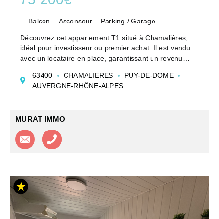
Balcon
Ascenseur
Parking / Garage
Découvrez cet appartement T1 situé à Chamalières,
idéal pour investisseur ou premier achat. Il est vendu
avec un locataire en place, garantissant un revenu
locatif immédiat.
63400
CHAMALIERES
PUY-DE-DOME
Situé au 1er étage avec ascenseur ,Il se compose d'un
AUVERGNE-RHÔNE-ALPES
hall d'entrée accue...
MURAT IMMO
Contacter l'agence
Appeler l’agence