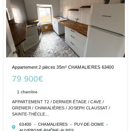
Appartement 2 pièces 35m² CHAMALIERES 63400
79 900€
1 chambre
APPARTEMENT T2 / DERNIER ÉTAGE / CAVE /
GRENIER / CHAMALIÈRES / JOSEPH CLAUSSAT /
SAINTE-THÈCLE
L'agence ACCORD IMMOBILIER 63 vous propose de
63400
CHAMALIERES
PUY-DE-DOME
découvrir cet appartement T2 situé au 3? et dernier
AUVERGNE-RHÔNE-ALPES