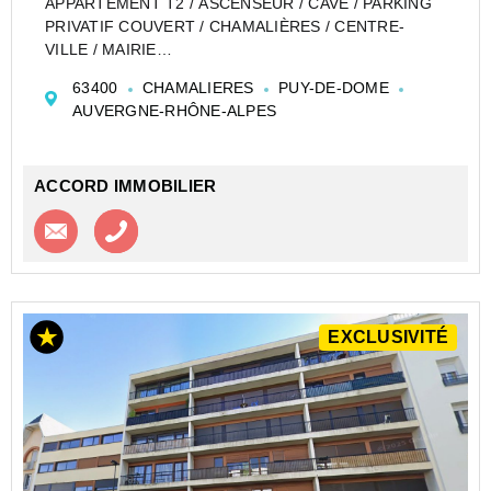
APPARTEMENT T2 / ASCENSEUR / CAVE / PARKING
PRIVATIF COUVERT / CHAMALIÈRES / CENTRE-
VILLE / MAIRIE
L'agence ACCORD IMMOBILIER 63 vous propose de
63400
CHAMALIERES
PUY-DE-DOME
découvrir cet appartement T2 situé au 2ème étage
AUVERGNE-RHÔNE-ALPES
avec ascenseur d'une résidence idéalement située
boul...
ACCORD IMMOBILIER
Contacter l'agence
Appeler l’agence
EXCLUSIVITÉ