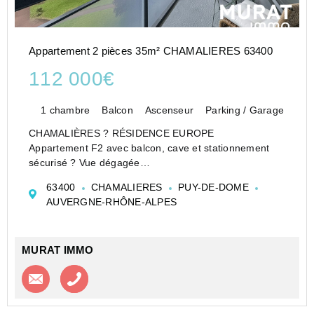
Appartement 2 pièces 35m² CHAMALIERES 63400
112 000€
1 chambre
Balcon
Ascenseur
Parking / Garage
CHAMALIÈRES ? RÉSIDENCE EUROPE
Appartement F2 avec balcon, cave et stationnement
sécurisé ? Vue dégagée
Situé au sein de la résidence sécurisée Europe à
63400
CHAMALIERES
PUY-DE-DOME
Chamalières, découvrez cet appartement 2 pièces de
AUVERGNE-RHÔNE-ALPES
35 m² habitables, situé au 5? étage sur 9 avec asc...
MURAT IMMO
Contacter l'agence
Appeler l’agence