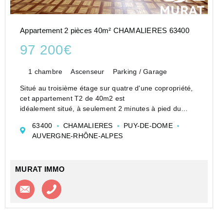
Appartement 2 pièces 40m² CHAMALIERES 63400
97 200€
1 chambre
Ascenseur
Parking / Garage
Situé au troisième étage sur quatre d'une copropriété,
cet appartement T2 de 40m2 est
idéalement situé, à seulement 2 minutes à pied du
centre de Chamalières, des commerces, des transports
63400
CHAMALIERES
PUY-DE-DOME
en commun et de toutes les commodités.
AUVERGNE-RHÔNE-ALPES
Il est composé d'...
MURAT IMMO
Contacter l'agence
Appeler l’agence