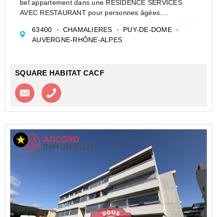
bel appartement dans une RESIDENCE SERVICES
AVEC RESTAURANT pour personnes âgées.
comprenant : un séjour sur balcon , une cuisine , une
63400
CHAMALIERES
PUY-DE-DOME
chambre.
AUVERGNE-RHÔNE-ALPES
une salle d'eau, nombreux rangements, chauffage
indivi...
SQUARE HABITAT CACF
Contacter l'agence
Appeler l’agence