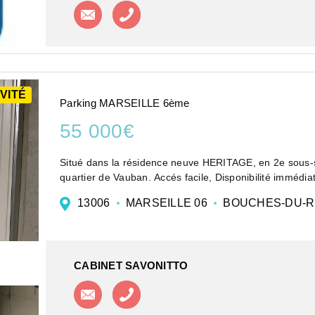
Contacter l'agence
Appeler l'agence
VITÉ
Parking MARSEILLE 6ème
55 000€
Situé dans la résidence neuve HERITAGE, en 2e sous-s
quartier de Vauban. Accés facile, Disponibilité immédia
13006
MARSEILLE 06
BOUCHES-DU-
CABINET SAVONITTO
Contacter l'agence
Appeler l'agence