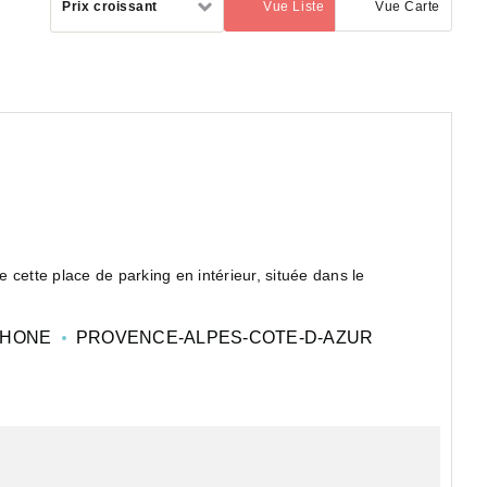
Prix croissant
Vue Liste
Vue Carte
(activé)
par
cette place de parking en intérieur, située dans le
ts du quartier ou pour un investissement dans un secte...
RHONE
PROVENCE-ALPES-COTE-D-AZUR