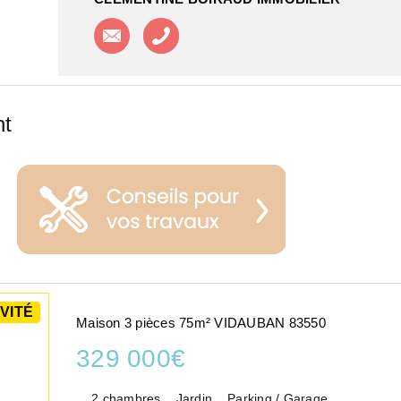
Contacter l'agence
Appeler l'agence
nt
VITÉ
Maison 3 pièces 75m² VIDAUBAN 83550
329 000€
2 chambres
Jardin
Parking / Garage