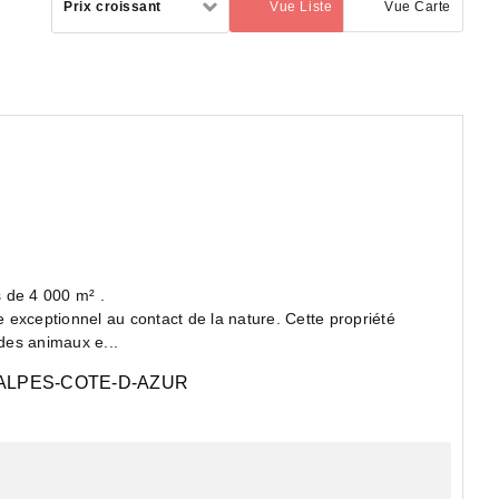
Prix croissant
Vue Liste
Vue Carte
(activé)
par
sur près de 4 000 m² .
e exceptionnel au contact de la nature. Cette propriété
des animaux e...
LPES-COTE-D-AZUR