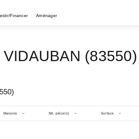
estir/Financer
Aménager
 - VIDAUBAN (83550)
550)
Maisons
Nb. pièce(s)
Surface