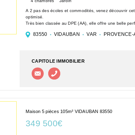
4 chambres
Jardin
A 2 pas des écoles et commodités, venez découvrir cet
optimisé.
Très bien classée au DPE (AA), elle offre une belle pe
La maison se ...
83550
VIDAUBAN
VAR
PROVENCE-A
CAPITOLE IMMOBILIER
Contacter l'agence
Appeler l'agence
Maison 5 pièces 105m² VIDAUBAN 83550
349 500€