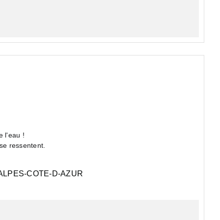
e l'eau !
s se ressentent.
tte maison est une o...
LPES-COTE-D-AZUR