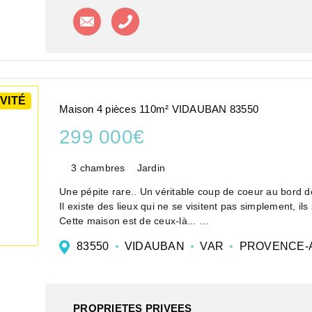
Contacter l'agence
Appeler l'agence
VITÉ
Maison 4 pièces 110m² VIDAUBAN 83550
299 000€
3 chambres
Jardin
Une pépite rare.. Un véritable coup de coeur au bord d
Il existe des lieux qui ne se visitent pas simplement, il
Cette maison est de ceux-là...
Amoureux de nature, de calme et de lieux préservés, ce
83550
VIDAUBAN
VAR
PROVENCE-A
PROPRIETES PRIVEES