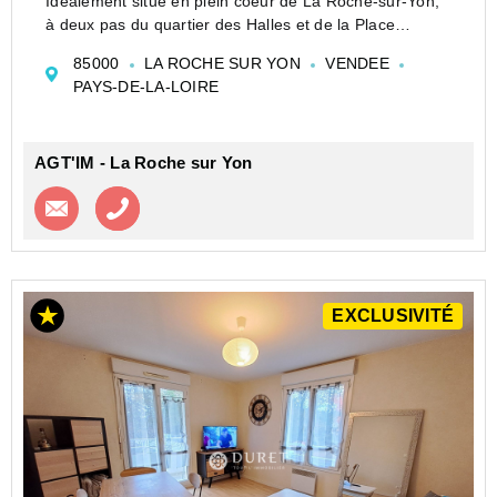
Idéalement situé en plein coeur de La Roche-sur-Yon,
à deux pas du quartier des Halles et de la Place
Napoléon, découvrez ce spacieux appartement de type
85000
LA ROCHE SUR YON
VENDEE
2 bénéficiant d'un emplacement privilégié à proximité
PAYS-DE-LA-LOIRE
immédiate de toutes le...
AGT'IM - La Roche sur Yon
Contacter l'agence
Appeler l’agence
EXCLUSIVITÉ