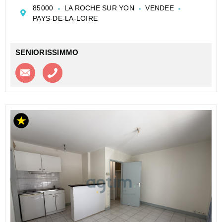
CESSION APPARTEMENT EN RÉSIDENCE
85000
LA ROCHE SUR YON
VENDEE
D'AFFAIRES DE TYPE STUDIO DE 20 M² À LA ROCHE
PAYS-DE-LA-LOIRE
SUR YON - APPART'CITY LA ROCHE SUR YON
CENTRE - APPART'CITY
Investi...
SENIORISSIMMO
Contacter l'agence
Appeler l’agence