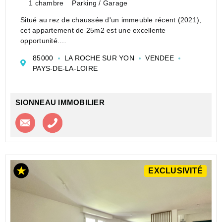
1 chambre
Parking / Garage
Situé au rez de chaussée d'un immeuble récent (2021),
cet appartement de 25m2 est une excellente
opportunité.
L'appartement comprend une pièce de vie avec un coin
85000
LA ROCHE SUR YON
VENDEE
cuisine, un coin nuit et une salle d'eau avec WC. Une
PAYS-DE-LA-LOIRE
place de parking privati...
SIONNEAU IMMOBILIER
Contacter l'agence
Appeler l’agence
EXCLUSIVITÉ