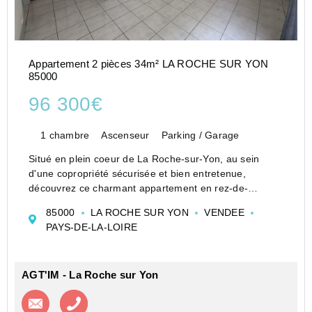
Appartement 2 pièces 34m² LA ROCHE SUR YON
85000
96 300€
1 chambre
Ascenseur
Parking / Garage
Situé en plein coeur de La Roche-sur-Yon, au sein
d'une copropriété sécurisée et bien entretenue,
découvrez ce charmant appartement en rez-de-
chaussée, idéal pour un premier achat, un
85000
LA ROCHE SUR YON
VENDEE
investissement locatif ou un pied-à-terre.
PAYS-DE-LA-LOIRE
L'appartement se com...
AGT'IM - La Roche sur Yon
Contacter l'agence
Appeler l’agence