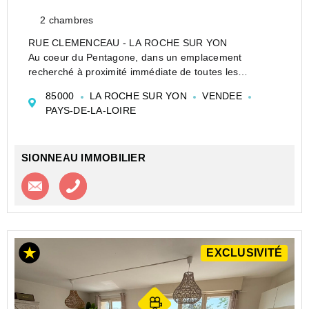
2 chambres
RUE CLEMENCEAU - LA ROCHE SUR YON
Au coeur du Pentagone, dans un emplacement
recherché à proximité immédiate de toutes les
commodités, découvrez ce charmant appartement
85000
LA ROCHE SUR YON
VENDEE
meublé de 53 m2 situé au deuxième étage d'un
PAYS-DE-LA-LOIRE
immeuble bien entretenu.
Dès l�...
SIONNEAU IMMOBILIER
Contacter l'agence
Appeler l’agence
EXCLUSIVITÉ