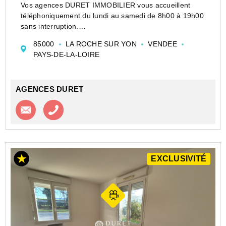
Vos agences DURET IMMOBILIER vous accueillent
téléphoniquement du lundi au samedi de 8h00 à 19h00
sans interruption.
Notre agence DURET vous propose à l'achat ce studio
85000
LA ROCHE SUR YON
VENDEE
de 32 m² proche du centre-ville de la Roche sur Yon.
PAYS-DE-LA-LOIRE
Situé dans une résidence de...
AGENCES DURET
Contacter l'agence
Appeler l’agence
EXCLUSIVITÉ