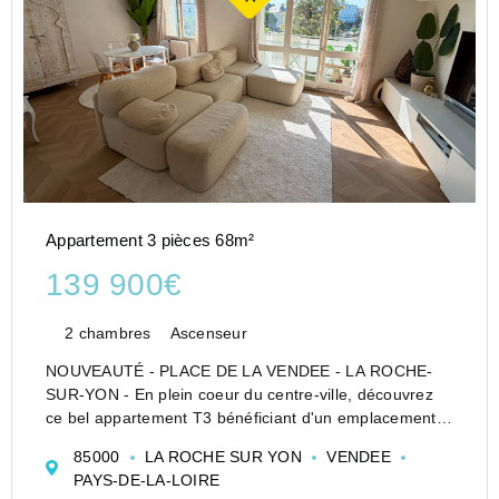
Appartement 3 pièces 68m²
139 900€
2 chambres
Ascenseur
NOUVEAUTÉ - PLACE DE LA VENDEE - LA ROCHE-
SUR-YON - En plein coeur du centre-ville, découvrez
ce bel appartement T3 bénéficiant d'un emplacement
recherché, idéal pour profiter d'un cadre de vie
85000
LA ROCHE SUR YON
VENDEE
agréable et dynamique à proximité immédiate des
PAYS-DE-LA-LOIRE
commerc...