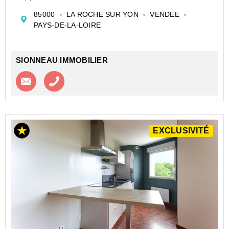
performant. Implanté au deuxième étage d'une
85000
LA ROCHE SUR YON
VENDEE
résidence sénior idéalement située, il offre un pl...
PAYS-DE-LA-LOIRE
SIONNEAU IMMOBILIER
Contacter l'agence
Appeler l’agence
EXCLUSIVITÉ