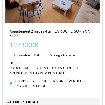
Appartement 2 pièces 45m² LA ROCHE SUR YON
85000
127 900€
1 chambre
Balcon
Parking / Garage
DPE C
PROCHE DES ECOLES ET DE LA CLINIQUE
APPARTEMENT TYPE 2 BON ETAT
Notre agence DURET vous propose à l'achat ce beau
85000
LA ROCHE SUR YON
VENDEE
type 2 dans une résidence bien située proche des
PAYS-DE-LA-LOIRE
écoles et de l'hôpital.
Cet appartement vous propose une belle pièce...
AGENCES DURET