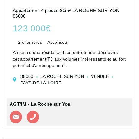
Appartement 4 pièces 80m² LA ROCHE SUR YON
85000
123 000€
2 chambres
Ascenseur
Au sein d'une résidence bien entretenue, découvrez
cet appartement T3 aux volumes intéressants et au fort
potentiel d'aménagement.
Il se compose d'une entrée, d'un séjour/salon
85000
LA ROCHE SUR YON
VENDEE
lumineux, d'une cuisine aménagée et semi équipée,
PAYS-DE-LA-LOIRE
ainsi...
AGT'IM - La Roche sur Yon
Contacter l'agence
Appeler l’agence