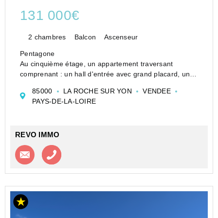
131 000€
2 chambres
Balcon
Ascenseur
Pentagone
Au cinquième étage, un appartement traversant
comprenant : un hall d'entrée avec grand placard, un
séjour avec baie donnant sur un balcon avec store
85000
LA ROCHE SUR YON
VENDEE
banne électrique et ouvert sur un salon avec large
PAYS-DE-LA-LOIRE
porte coulissante pouvant servir de chamb...
REVO IMMO
Contacter l'agence
Appeler l’agence