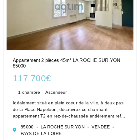
Appartement 2 pièces 45m² LA ROCHE SUR YON
85000
117 700€
1 chambre
Ascenseur
Idéalement situé en plein coeur de la ville, à deux pas
de la Place Napoléon, découvrez ce charmant
appartement T2 en rez-de-chaussée entièrement refait
à neuf.
85000
LA ROCHE SUR YON
VENDEE
Aucun travaux à prévoir : vous n'avez plus qu'à poser
PAYS-DE-LA-LOIRE
vos valises !