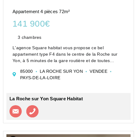
Appartement 4 pièces 72m²
141 900€
3 chambres
L'agence Square habitat vous propose ce bel
appartement type F4 dans le centre de la Roche sur
Yon, à 5 minutes de la gare routière et de toutes
commodités. Il est composé d'une belle entrée avec
85000
LA ROCHE SUR YON
VENDEE
placards, salon-séjour avec accés balcon, cuisine
PAYS-DE-LA-LOIRE
amé...
La Roche sur Yon Square Habitat
Contacter l'agence
Appeler l’agence