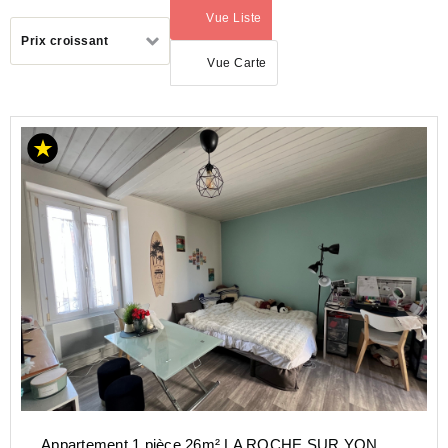
Vue Liste
(activé)
Trier
Prix croissant
par
Vue Carte
ACHAT
APPARTEMENT
PAYS-
DE-
LA-
LOIRE
VENDEE
(85)
LA
ROCHE
SUR
YON
(85000)
Appartement 1 pièce 26m² LA ROCHE SUR YON