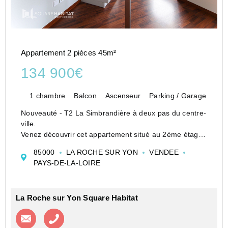
Appartement 2 pièces 45m²
134 900€
1 chambre
Balcon
Ascenseur
Parking / Garage
Nouveauté - T2 La Simbrandière à deux pas du centre-
ville.
Venez découvrir cet appartement situé au 2ème étage
situé dans un immeuble sécurisé avec ascenseur des
85000
LA ROCHE SUR YON
VENDEE
années 2000.
PAYS-DE-LA-LOIRE
L'appartement comporte un bel espace de vie lumineux
comprenant un salon-s...
La Roche sur Yon Square Habitat
Contacter l'agence
Appeler l’agence