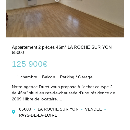
Appartement 2 pièces 46m² LA ROCHE SUR YON
85000
125 900€
1 chambre
Balcon
Parking / Garage
Notre agence Duret vous propose à l'achat ce type 2
de 46m² situé en rez-de-chaussée d'une résidence de
2009 ! libre de locataire.
Cet appartement se compose d'une belle entrée
85000
LA ROCHE SUR YON
VENDEE
donnant sur une cuisine séparée de la pièce de vie.
PAYS-DE-LA-LOIRE
Le séjour ...