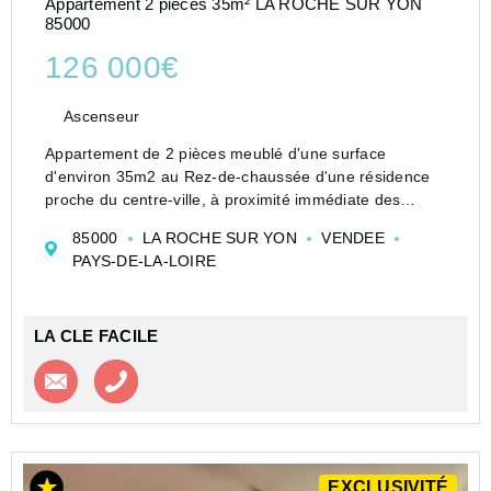
Appartement 2 pièces 35m² LA ROCHE SUR YON
85000
126 000€
Ascenseur
Appartement de 2 pièces meublé d'une surface
d'environ 35m2 au Rez-de-chaussée d'une résidence
proche du centre-ville, à proximité immédiate des
commerces et des transports en commun.
85000
LA ROCHE SUR YON
VENDEE
Locataire en place Bail meublé de 12 mois
PAYS-DE-LA-LOIRE
Loyer men...
LA CLE FACILE
Contacter l'agence
Appeler l’agence
EXCLUSIVITÉ