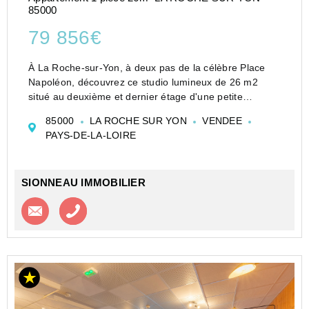
85000
79 856€
À La Roche-sur-Yon, à deux pas de la célèbre Place
Napoléon, découvrez ce studio lumineux de 26 m2
situé au deuxième et dernier étage d'une petite
copropriété calme et bien entretenue. Son
85000
LA ROCHE SUR YON
VENDEE
emplacement privilégié en plein centre-ville constitue
PAYS-DE-LA-LOIRE
un véritabl...
SIONNEAU IMMOBILIER
Contacter l'agence
Appeler l’agence