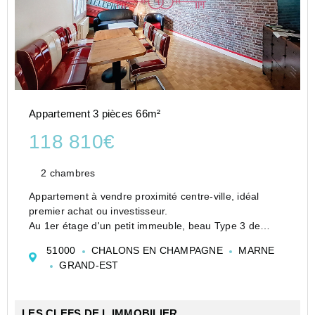
Appartement 3 pièces 66m²
118 810€
2 chambres
Appartement à vendre proximité centre-ville, idéal
premier achat ou investisseur.
Au 1er étage d'un petit immeuble, beau Type 3 de
66m² environ comprenant entrée, séjour lumineux,
51000
CHALONS EN CHAMPAGNE
MARNE
cuisine indépendante aménagée et équipée, deux
GRAND-EST
grandes chambres, salle ...
LES CLEFS DE L IMMOBILIER