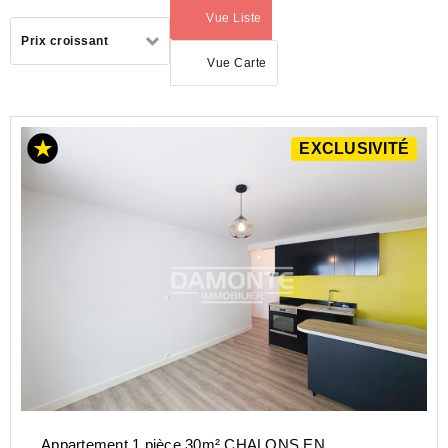
Vue Liste
(activé)
Trier
Prix croissant
par
Vue Carte
ACHAT
EXCLUSIVITÉ
APPARTEMENT
GRAND-
EST
MARNE
(51)
CHALONS
EN
CHAMPAGNE
(51000)
Appartement 1 pièce 30m² CHALONS EN