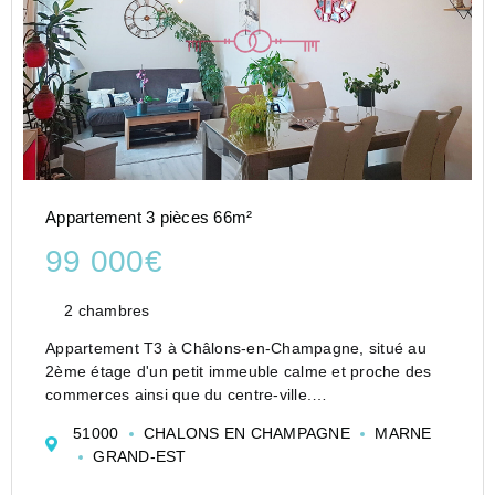
Appartement 3 pièces 66m²
99 000€
2 chambres
Appartement T3 à Châlons-en-Champagne, situé au
2ème étage d'un petit immeuble calme et proche des
commerces ainsi que du centre-ville.
Il comprend une entrée avec rangements, deux
51000
CHALONS EN CHAMPAGNE
MARNE
chambres, une salle de bains moderne, une cuisine
GRAND-EST
aménagée et équipée a...