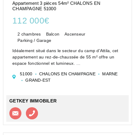
Appartement 3 pièces 54m² CHALONS EN
CHAMPAGNE 51000
112 000€
2 chambres
Balcon
Ascenseur
Parking / Garage
Idéalement situé dans le secteur du camp d'Attila, cet
appartement au rez-de-chaussée de 55 m² offre un
espace fonctionnel et lumineux.
Il se compose de 2 chambres, d'un balcon pour profiter
51000
CHALONS EN CHAMPAGNE
MARNE
des beaux jours, et d'un accès PMR pour plus de co...
GRAND-EST
GETKEY IMMOBILER
Contacter l'agence
Appeler l’agence