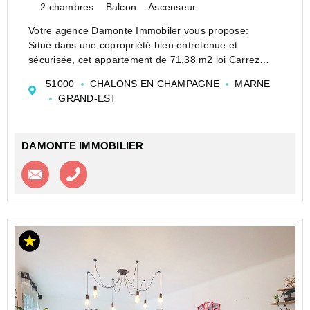
2 chambres
Balcon
Ascenseur
Votre agence Damonte Immobiler vous propose:
Situé dans une copropriété bien entretenue et
sécurisée, cet appartement de 71,38 m2 loi Carrez
vous offre un cadre de vie agréable, à proximité
51000
CHALONS EN CHAMPAGNE
MARNE
immédiate des commerces, écoles, et à seulement 5
GRAND-EST
minutes du JARD.<...
DAMONTE IMMOBILIER
Contacter l'agence
Appeler l’agence