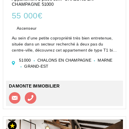
CHAMPAGNE 51000
55 000€
Ascenseur
Au sein d'une petite copropriété très bien entretenue,
située dans un secteur recherché à deux pas du
centre-ville, découvrez cet appartement de type T1 bis
de 30 m2, idéal pour un premier achat ou un
51000
CHALONS EN CHAMPAGNE
MARNE
investissement locatif.
GRAND-EST
Composé d'une entrée, ...
DAMONTE IMMOBILIER
Contacter l'agence
Appeler l’agence