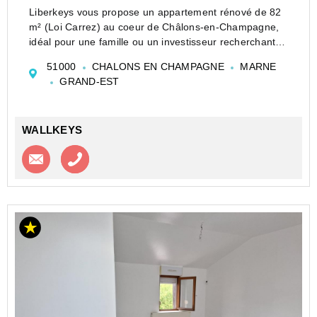
Liberkeys vous propose un appartement rénové de 82
m² (Loi Carrez) au coeur de Châlons-en-Champagne,
idéal pour une famille ou un investisseur recherchant
confort et emplacement. Situé dans un quartier vivant
51000
CHALONS EN CHAMPAGNE
MARNE
et commerçant, ce 4 pièces lumineux se compose
GRAND-EST
d�...
WALLKEYS
Contacter l'agence
Appeler l’agence