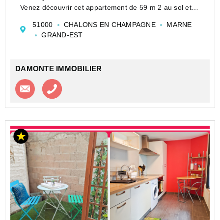
Venez découvrir cet appartement de 59 m 2 au sol et
38 m2 carrez situé au dernier étage d'une petite
51000
CHALONS EN CHAMPAGNE
MARNE
copropriété !
GRAND-EST
Celui-ci vous offrira un salon-séjour, une cuisine
ouverte aménagée et équ...
DAMONTE IMMOBILIER
Contacter l'agence
Appeler l’agence