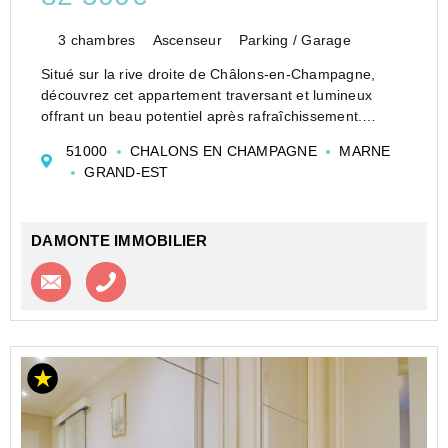
3 chambres
Ascenseur
Parking / Garage
Situé sur la rive droite de Châlons-en-Champagne,
découvrez cet appartement traversant et lumineux
offrant un beau potentiel après rafraîchissement.
Il se compose d'une entrée, d'un séjour lumineux,
51000
CHALONS EN CHAMPAGNE
MARNE
d'une cuisine, de trois chambres, d'u...
GRAND-EST
DAMONTE IMMOBILIER
Contacter l'agence
Appeler l’agence