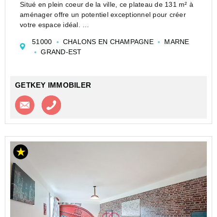
Situé en plein coeur de la ville, ce plateau de 131 m² à
aménager offre un potentiel exceptionnel pour créer
votre espace idéal.
Au sein d'une copropriété bien entretenue avec
51000
CHALONS EN CHAMPAGNE
MARNE
ascenseur, cet espace lumineux et modulable est
GRAND-EST
parfait pour une résidence,...
GETKEY IMMOBILER
Contacter l'agence
Appeler l’agence