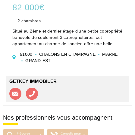
82 000€
2 chambres
Situé au 2ème et dernier étage d'une petite copropriété
bénévole de seulement 3 copropriétaires, cet
appartement au charme de l'ancien offre une belle
opportunité à saisir. À rafraîchir, il présente un potentiel
51000
CHALONS EN CHAMPAGNE
MARNE
important pour créer un espace à votre...
GRAND-EST
GETKEY IMMOBILER
Contacter l'agence
Appeler l’agence
Nos professionnels vous accompagnent