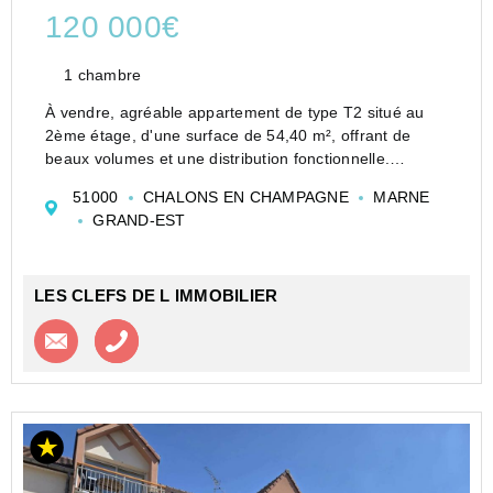
120 000€
1 chambre
À vendre, agréable appartement de type T2 situé au
2ème étage, d'une surface de 54,40 m², offrant de
beaux volumes et une distribution fonctionnelle.
Il se compose d'une entrée avec placard, d'un séjour
51000
CHALONS EN CHAMPAGNE
MARNE
lumineux, d'une cuisine, ainsi que...
GRAND-EST
LES CLEFS DE L IMMOBILIER
Contacter l'agence
Appeler l’agence