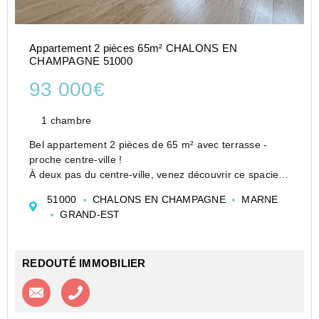
Appartement 2 pièces 65m² CHALONS EN
CHAMPAGNE 51000
93 000€
1 chambre
Bel appartement 2 pièces de 65 m² avec terrasse -
proche centre-ville !
À deux pas du centre-ville, venez découvrir ce spacieux
2 pièces de 65 m² situé au 1er étage d'une petite
51000
CHALONS EN CHAMPAGNE
MARNE
copropriété sécurisée et bien entretenue.
GRAND-EST
Un bien rare qui combine ca...
REDOUTÉ IMMOBILIER
Contacter l'agence
Appeler l’agence