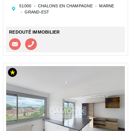
Champagne, à proximité immédiate du centre-ville et
51000
CHALONS EN CHAMPAGNE
MARNE
de toutes les commodités.
GRAND-EST
Dès l'entrée, ...
REDOUTÉ IMMOBILIER
Contacter l'agence
Appeler l’agence