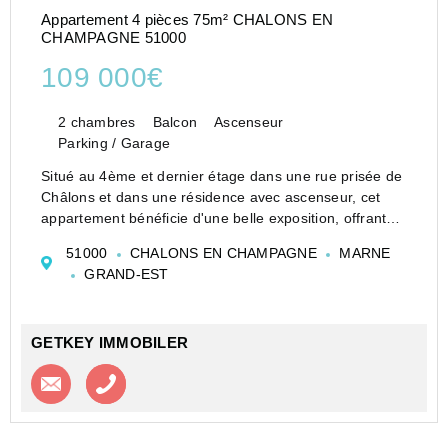
Appartement 4 pièces 75m² CHALONS EN
CHAMPAGNE 51000
109 000€
2 chambres
Balcon
Ascenseur
Parking / Garage
Situé au 4ème et dernier étage dans une rue prisée de
Châlons et dans une résidence avec ascenseur, cet
appartement bénéficie d'une belle exposition, offrant
une luminosité optimale. Il se compose de deux
51000
CHALONS EN CHAMPAGNE
MARNE
chambres, d'une cuisine indépendante équipée,...
GRAND-EST
GETKEY IMMOBILER
Contacter l'agence
Appeler l’agence