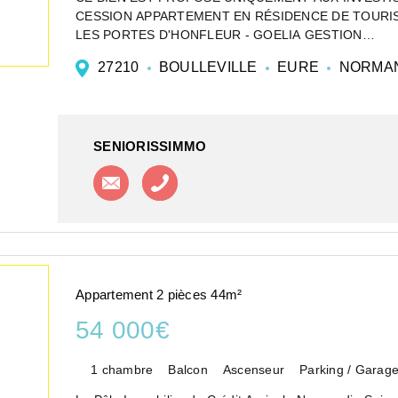
CESSION APPARTEMENT EN RÉSIDENCE DE TOURISM
LES PORTES D'HONFLEUR - GOELIA GESTION
Investir dans un appartement ...
27210
BOULLEVILLE
EURE
NORMAN
SENIORISSIMMO
Contacter l'agence
Appeler l'agence
Appartement 2 pièces 44m²
54 000€
1 chambre
Balcon
Ascenseur
Parking / Garag