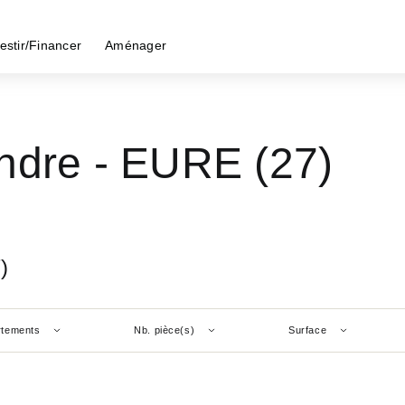
estir/Financer
Aménager
ndre - EURE (27)
)
rtements
Nb. pièce(s)
Surface