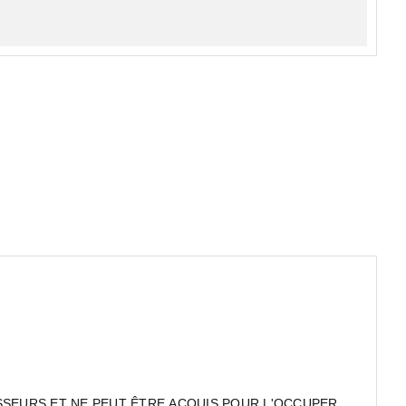
SSEURS ET NE PEUT ÊTRE ACQUIS POUR L'OCCUPER