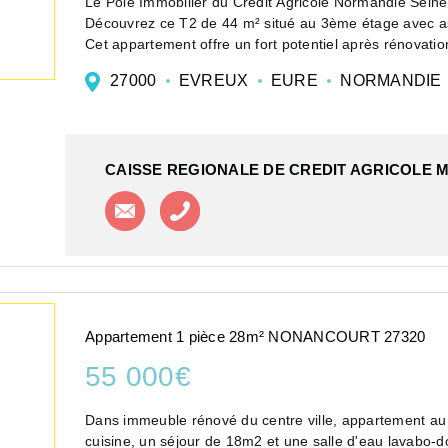
Le Pôle Immobilier du Crédit Agricole Normandie Seine
Découvrez ce T2 de 44 m² situé au 3ème étage avec a
Cet appartement offre un fort potentiel après rénovation
27000
EVREUX
EURE
NORMANDIE
CAISSE REGIONALE DE CREDIT AGRICOLE 
Contacter l'agence
Appeler l'agence
Appartement 1 pièce 28m² NONANCOURT 27320
55 000€
Dans immeuble rénové du centre ville, appartement au 1er étage, type F1 
cuisine, un séjour de 18m2 et une salle d'eau lavabo-douche et wc. Petite copropriété, 