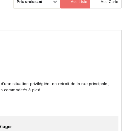
Prix croissant
Vue Liste
Vue Carte
(activé)
par
d'une situation privilégiée, en retrait de la rue principale,
 les commodités à pied.
iager