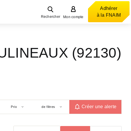
Adhérer
à la FNAIM
Rechercher
Mon compte
OULINEAUX (92130)
Créer une alerte
Prix
de filtres
Trier