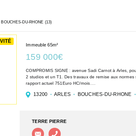
BOUCHES-DU-RHONE (13)
VITÉ
Immeuble 65m²
159 000€
COMPROMIS SIGNE : avenue Sadi Carnot à Arles, pour investissement, petit immeuble d'habitation comprenant
2 studios et un T1. Des travaux de remise aux normes s
rapport actuel 751Euro HC/mois.
Idéalem...
13200
ARLES
BOUCHES-DU-RHONE
TERRE PIERRE
Contacter l'agence
Appeler l'agence