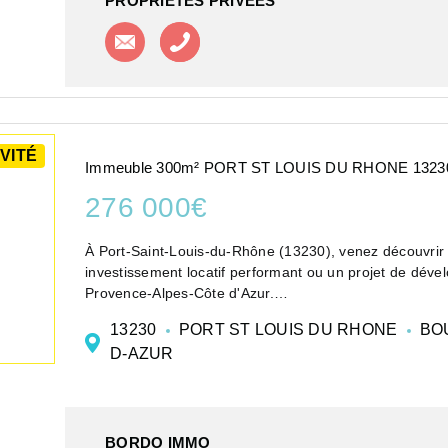
PROPRIETES PRIVEES
Contacter l'agence
Appeler l'agence
VITÉ
Immeuble 300m² PORT ST LOUIS DU RHONE 1323
276 000€
À Port-Saint-Louis-du-Rhône (13230), venez découvrir 
investissement locatif performant ou un projet de dé
Provence-Alpes-Côte d'Azur.
Ce bâtiment ...
13230
PORT ST LOUIS DU RHONE
BO
D-AZUR
BORDO IMMO