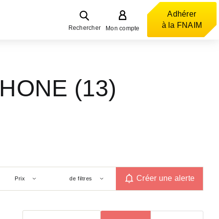
Adhérer
à la FNAIM
Rechercher
Mon compte
RHONE (13)
Créer une alerte
Prix
de filtres
Trier