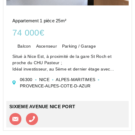
Appartement 1 pièce 25m²
74 000€
Balcon
Ascenseur
Parking / Garage
Situé à Nice Est, à proximité de la gare St Roch et
proche du CHU Pasteur ;
Idéal investisseur, au 5ème et dernier étage avec
ascenseur d'une résidence de 2006 ;
06300
NICE
ALPES-MARITIMES
notre agence vous propose un appartement vendu loué
PROVENCE-ALPES-COTE-D-AZUR
/ Bail commercial en cours à éch...
SIXIEME AVENUE NICE PORT
Contacter l'agence
Appeler l’agence