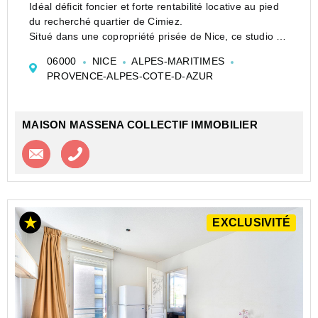
Idéal déficit foncier et forte rentabilité locative au pied
du recherché quartier de Cimiez.
Situé dans une copropriété prisée de Nice, ce studio en
sous-sol développe une surface de 11,26 m² Loi
06000
NICE
ALPES-MARITIMES
Carrez avec une belle hauteur sous plafond de 2,38
PROVENCE-ALPES-COTE-D-AZUR
mètres. L...
MAISON MASSENA COLLECTIF IMMOBILIER
Contacter l'agence
Appeler l’agence
EXCLUSIVITÉ