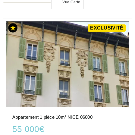
Vue Carte
ACHAT
EXCLUSIVITÉ
APPARTEMENT
PROVENCE-
ALPES-
COTE-D-
AZUR
ALPES-
MARITIMES
(06)
NICE
(06000)
Appartement 1 pièce 10m² NICE 06000
55 000€