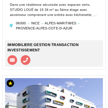
Dans une résidence sécurisée avec espaces verts,
STUDIO LOUÉ de 19.34 m² au 5ème étage avec
ascenseur comprenant une entrée avec kitchenette, un
séjour donnant sur une terrasse ensoleillée exposée
06000
NICE
ALPES-MARITIMES
Sud/Ouest et une salle d'eau avec WC. Proche du
PROVENCE-ALPES-COTE-D-AZUR
tramway et...
IMMOBILIERE GESTION TRANSACTION
INVESTISSEMENT
Contacter l'agence
Appeler l’agence