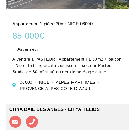
Appartement 1 pièce 30m² NICE 06000
85 000€
Ascenseur
À vendre à PASTEUR : Appartement T1 30m2 + balcon
- Nice - Est - Spécial investisseur - secteur Pasteur :
Studio de 30 m² situé au deuxième étage d'une
copropriété sécurisée, bénéficiant d'une exposition sud.
06000
NICE
ALPES-MARITIMES
Il se compose d'une kitchenett...
PROVENCE-ALPES-COTE-D-AZUR
CITYA BAIE DES ANGES - CITYA HELIOS
Contacter l'agence
Appeler l’agence