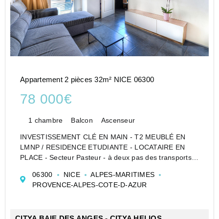
Appartement 2 pièces 32m² NICE 06300
78 000€
1 chambre
Balcon
Ascenseur
INVESTISSEMENT CLÉ EN MAIN - T2 MEUBLÉ EN
LMNP / RESIDENCE ETUDIANTE - LOCATAIRE EN
PLACE - Secteur Pasteur - à deux pas des transports
en commun et des commerces.
06300
NICE
ALPES-MARITIMES
Nous vous proposons ce T2 meublé de 32,5 m², situé
PROVENCE-ALPES-COTE-D-AZUR
au 3e étage avec balcon, au sein d'u...
CITYA BAIE DES ANGES - CITYA HELIOS