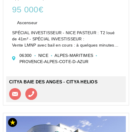
95 000€
Ascenseur
SPÉCIAL INVESTISSEUR - NICE PASTEUR : T2 loué
de 41m² - SPÉCIAL INVESTISSEUR :
Vente LMNP avec bail en cours : à quelques minutes
du tramway Hôpital Pasteur L1 à Nice (06300),
06300
NICE
ALPES-MARITIMES
découvrez cet appartement T2 de 41 m² loué 6 000€
PROVENCE-ALPES-COTE-D-AZUR
TTC / an. Il se situe au rez-de...
CITYA BAIE DES ANGES - CITYA HELIOS
Contacter l'agence
Appeler l’agence