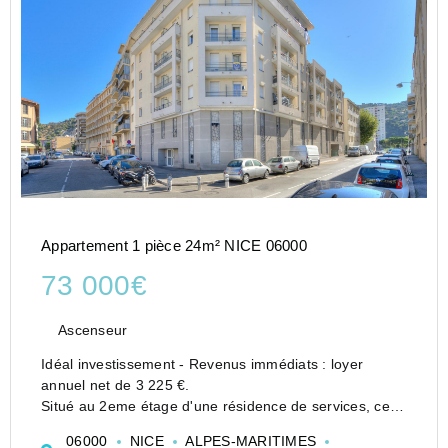
Appartement 1 pièce 24m² NICE 06000
73 000€
Ascenseur
Idéal investissement - Revenus immédiats : loyer
annuel net de 3 225 €.
Situé au 2eme étage d'une résidence de services, cet
appartement en parfait état se compose d'une entrée
06000
NICE
ALPES-MARITIMES
avec placard, d'un séjour lumineux avec coin cuisine,