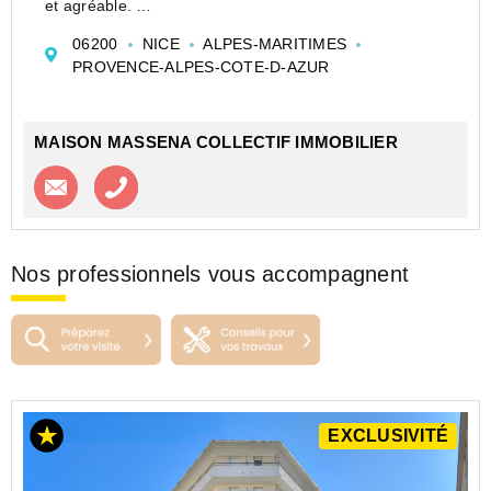
et agréable.
Le bien se compose d'une entrée, d'une kitchenette
06200
NICE
ALPES-MARITIMES
équipée, d'un séjour aménagé avec bureau, d'un
PROVENCE-ALPES-COTE-D-AZUR
espace nuit ave...
MAISON MASSENA COLLECTIF IMMOBILIER
Contacter l'agence
Appeler l’agence
Nos professionnels vous accompagnent
EXCLUSIVITÉ