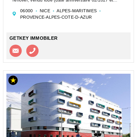
congé donné au locataire).
06000
NICE
ALPES-MARITIMES
Loyer 640€ CC/mois
PROVENCE-ALPES-COTE-D-AZUR
Charges 23€/mois. Taxe foncière 445€
Honoraires charge...
GETKEY IMMOBILER
Contacter l'agence
Appeler l’agence