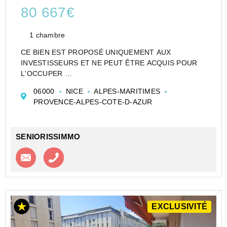
80 667€
1 chambre
CE BIEN EST PROPOSÉ UNIQUEMENT AUX
INVESTISSEURS ET NE PEUT ÊTRE ACQUIS POUR
L'OCCUPER
CESSION APPARTEMENT EN RÉSIDENCE
06000
NICE
ALPES-MARITIMES
ETUDIANTE DE TYPE 1 DE 17 M² À NICE - STUDÉA
PROVENCE-ALPES-COTE-D-AZUR
RIQUIER - STUDEA NEXITY
Appartement type 1 de 17 m2, situé au 3ème étage
comprenant...
SENIORISSIMMO
Contacter l'agence
Appeler l’agence
EXCLUSIVITÉ