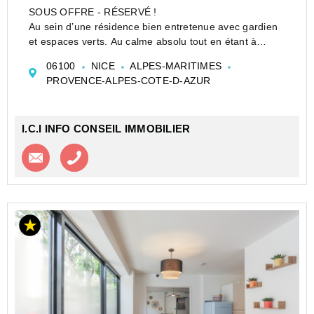
SOUS OFFRE - RÉSERVÉ !
Au sein d’une résidence bien entretenue avec gardien
et espaces verts. Au calme absolu tout en étant à
proximité immédiate de toutes les commodités : écoles
06100
NICE
ALPES-MARITIMES
(Belland, Paule d'Essling, Arènes, Matisse et Calmette),
PROVENCE-ALPES-COTE-D-AZUR
école d’infir...
I.C.I INFO CONSEIL IMMOBILIER
Contacter l'agence
Appeler l’agence