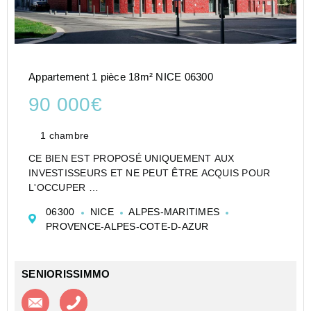
Appartement 1 pièce 18m² NICE 06300
90 000€
1 chambre
CE BIEN EST PROPOSÉ UNIQUEMENT AUX
INVESTISSEURS ET NE PEUT ÊTRE ACQUIS POUR
L'OCCUPER
STUDIO DE 18 M² À NICE EN RÉSIDENCE
06300
NICE
ALPES-MARITIMES
D'AFFAIRES - LOT LMNP GÉRÉ PAR APPART CITY -
PROVENCE-ALPES-COTE-D-AZUR
LOYERS GARANTIS
Un appartement de type T1 situé au 1er étage, portant
le n°...
SENIORISSIMMO
Contacter l'agence
Appeler l’agence