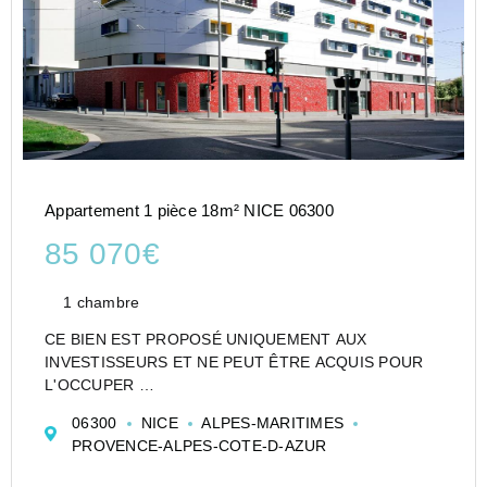
Appartement 1 pièce 18m² NICE 06300
85 070€
1 chambre
CE BIEN EST PROPOSÉ UNIQUEMENT AUX
INVESTISSEURS ET NE PEUT ÊTRE ACQUIS POUR
L'OCCUPER
STUDIO DE 18 M² À NICE EN RÉSIDENCE
06300
NICE
ALPES-MARITIMES
D'AFFAIRES - LOT LMNP GÉRÉ PAR APPART CITY -
PROVENCE-ALPES-COTE-D-AZUR
LOYERS GARANTIS
Un appartement de type T1 situé au 2ème étage et