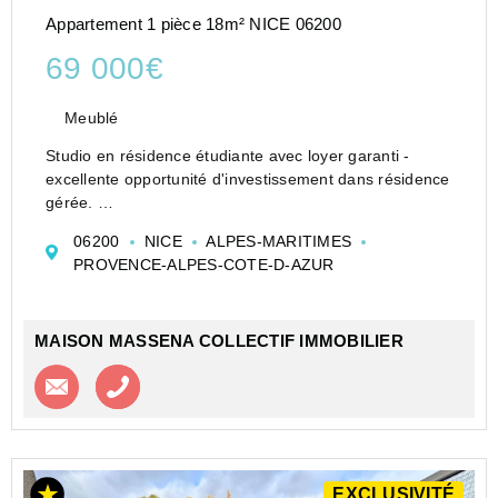
Appartement 1 pièce 18m² NICE 06200
69 000€
Meublé
Studio en résidence étudiante avec loyer garanti -
excellente opportunité d'investissement dans résidence
gérée.
Ce studio meublé de 19 m², situé au 3ème étage d'une
06200
NICE
ALPES-MARITIMES
résidence étudiante, offre un cadre pratique et
PROVENCE-ALPES-COTE-D-AZUR
agréable. Il comprend une entrée,...
MAISON MASSENA COLLECTIF IMMOBILIER
Contacter l'agence
Appeler l’agence
EXCLUSIVITÉ