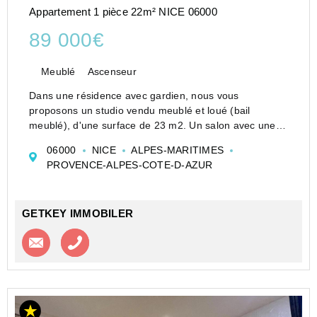
Appartement 1 pièce 22m² NICE 06000
89 000€
Meublé
Ascenseur
Dans une résidence avec gardien, nous vous
proposons un studio vendu meublé et loué (bail
meublé), d'une surface de 23 m2. Un salon avec une
cuisine équipée, une salle d'eau et wc séparé.
06000
NICE
ALPES-MARITIMES
L'appartement est équipé d'un double vitrage. Appart...
PROVENCE-ALPES-COTE-D-AZUR
GETKEY IMMOBILER
Contacter l'agence
Appeler l’agence