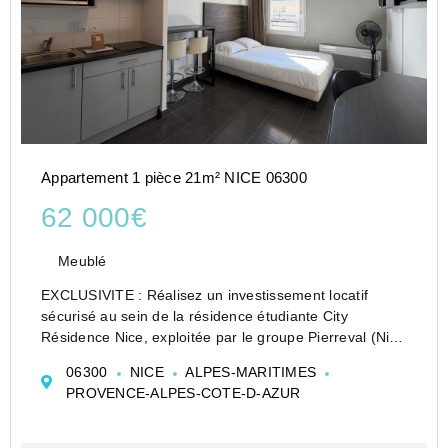
Appartement 1 pièce 21m² NICE 06300
62 000€
Meublé
EXCLUSIVITE : Réalisez un investissement locatif
sécurisé au sein de la résidence étudiante City
Résidence Nice, exploitée par le groupe Pierreval (Nice
Exploitation).
06300
NICE
ALPES-MARITIMES
Loyer garanti, aucune gestion, rentabilité stable dès
PROVENCE-ALPES-COTE-D-AZUR
l'acquisition !
Vous béné...