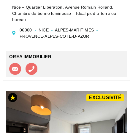
Nice – Quartier Libération, Avenue Romain Rolland.
Chambre de bonne lumineuse – Idéal pied-à-terre ou
bureau
Située dans un immeuble bien entretenu, cette
06000
NICE
ALPES-MARITIMES
chambre de bonne de 10.01m² Loi Carrez (14 m² au
PROVENCE-ALPES-COTE-D-AZUR
sol) offre un espace fonctionnel et agréable, bé...
OREA IMMOBILIER
Contacter l'agence
Appeler l’agence
EXCLUSIVITÉ