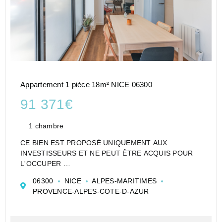
Appartement 1 pièce 18m² NICE 06300
91 371€
1 chambre
CE BIEN EST PROPOSÉ UNIQUEMENT AUX
INVESTISSEURS ET NE PEUT ÊTRE ACQUIS POUR
L'OCCUPER
CESSION APPARTEMENT EN RÉSIDENCE
06300
NICE
ALPES-MARITIMES
ETUDIANTE DE TYPE STUDIO DE 18 M² À NICE -
PROVENCE-ALPES-COTE-D-AZUR
STUDÉA RIQUIER - NEXITY STUDEA
Investir dans un appartement de type Studio en
Etudian...