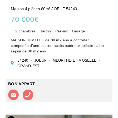
Maison 4 pièces 80m² JOEUF 54240
70 000€
2 chambres
Jardin
Parking / Garage
MAISON JUMELEE de 80 m2 env à conforter
composée d'une cuisine accès extérieur-toilette-salon
séjour.de 30 m2 env
Etage deux chambres-salle d'eau avec wc.
54240
JOEUF
MEURTHE-ET-MOSELLE
Combles au-dessus-cave.
GRAND-EST
Terrain -garage
Les informations sur les risques auxqu...
BON'APPART
Contacter l'agence
Appeler l’agence