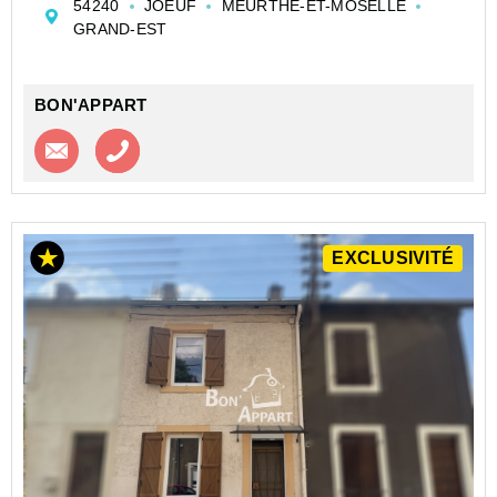
54240
JOEUF
MEURTHE-ET-MOSELLE
A l'étage 2 grandes chambres.
GRAND-EST
Grenier aménageable (possibilit...
BON'APPART
Contacter l'agence
Appeler l’agence
EXCLUSIVITÉ