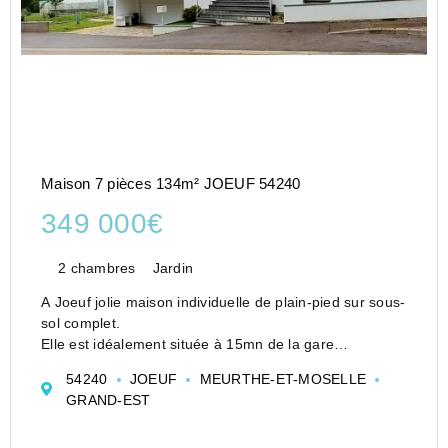
Maison 7 pièces 134m² JOEUF 54240
349 000€
2 chambres
Jardin
A Joeuf jolie maison individuelle de plain-pied sur sous-
sol complet.
Elle est idéalement située à 15mn de la gare
d'Hagondange et à quelques kilomètres de l'A4 Metz-
54240
JOEUF
MEURTHE-ET-MOSELLE
Paris. Vous apprécierez l'environnement calme, à
GRAND-EST
proximité des commodités, ...