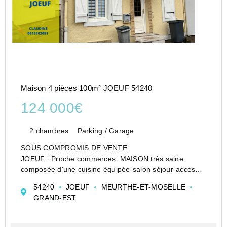
Maison 4 pièces 100m² JOEUF 54240
124 000€
2 chambres
Parking / Garage
SOUS COMPROMIS DE VENTE
JOEUF : Proche commerces. MAISON très saine
composée d'une cuisine équipée-salon séjour-accès
direct terrasse couverte-wc.
54240
JOEUF
MEURTHE-ET-MOSELLE
Etage : deux chambres-salle d'eau-combles au-dessus-
GRAND-EST
cave-garage et terrain 234m2
DPE D
...