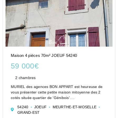
Maison 4 pièces 70m² JOEUF 54240
59 000€
2 chambres
MURIEL des agences BON APPART est heureuse de
vous présenter cette petite maison mitoyenne des 2
cotés située quartier de 'Génibois'.
Vous voulez investir? c est votre premier achat ? cette
54240
JOEUF
MEURTHE-ET-MOSELLE
maison est mieux qu'un appartement, elle est
GRAND-EST
compos...