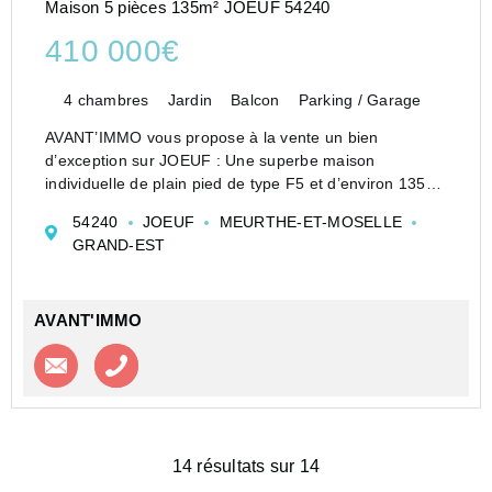
Maison 5 pièces 135m² JOEUF 54240
410 000€
4 chambres
Jardin
Balcon
Parking / Garage
AVANT’IMMO vous propose à la vente un bien
d’exception sur JOEUF : Une superbe maison
individuelle de plain pied de type F5 et d’environ 135
m² habitable. Cette maison dispose de belles
54240
JOEUF
MEURTHE-ET-MOSELLE
prestations, elle a été construite en 2009.
GRAND-EST
Elle dispose d’une entrée ...
AVANT'IMMO
Contacter l'agence
Appeler l’agence
14 résultats sur 14