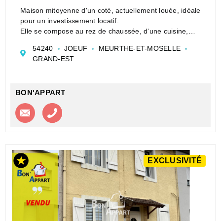
Maison mitoyenne d'un coté, actuellement louée, idéale
pour un investissement locatif.
Elle se compose au rez de chaussée, d'une cuisine,
d'un séjour et d'une salle d'eau avec WC.
54240
JOEUF
MEURTHE-ET-MOSELLE
A l'étage, vous trouverez 2 chambres et un...
GRAND-EST
BON'APPART
Contacter l'agence
Appeler l’agence
EXCLUSIVITÉ