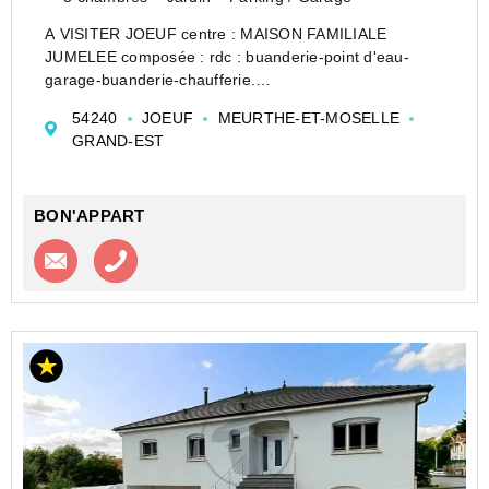
A VISITER JOEUF centre : MAISON FAMILIALE
JUMELEE composée : rdc : buanderie-point d'eau-
garage-buanderie-chaufferie.
Etage :une entrée- une pièce-une chambre-bureau
54240
JOEUF
MEURTHE-ET-MOSELLE
accès terrasse ensoleillée--salon séjour sur parquet
GRAND-EST
30m2 -cuisine équipée-wc.
E...
BON'APPART
Contacter l'agence
Appeler l’agence