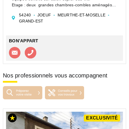
Etage : deux grandes chambres-combles aménagés.
Cave-terrain 3 a env. c/central gaz- fenêtres dble
54240
JOEUF
MEURTHE-ET-MOSELLE
vitrage.
GRAND-EST
Les informations sur les risques auxquels ce bi...
BON'APPART
Contacter l'agence
Appeler l’agence
Nos professionnels vous accompagnent
EXCLUSIVITÉ