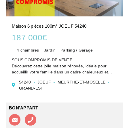
Maison 6 pièces 100m² JOEUF 54240
187 000€
4 chambres
Jardin
Parking / Garage
SOUS COMPROMIS DE VENTE.
Découvrez cette jolie maison rénovée, idéale pour
accueillir votre famille dans un cadre chaleureux et
fonctionnel.
54240
JOEUF
MEURTHE-ET-MOSELLE
Dés l'entrée vous serez séduit par une belle cuisine
GRAND-EST
équipée, ouverte sur un agréable salon et séjour.
...
BON'APPART
Contacter l'agence
Appeler l’agence