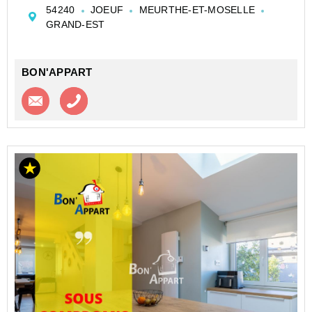
Etage : deux chambres-combles au-dessus
54240
JOEUF
MEURTHE-ET-MOSELLE
aménageables.
GRAND-EST
Sous-sol : cave a vins voutée -atelier-cuisine d'été
accès terrasse-sa...
BON'APPART
Contacter l'agence
Appeler l’agence