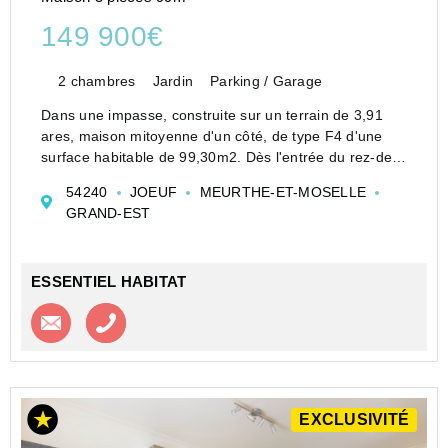
149 900€
2 chambres
Jardin
Parking / Garage
Dans une impasse, construite sur un terrain de 3,91
ares, maison mitoyenne d'un côté, de type F4 d'une
surface habitable de 99,30m2. Dès l'entrée du rez-de-
chaussée vous aurez la possibilité d'aller du salon à la
54240
JOEUF
MEURTHE-ET-MOSELLE
salle à manger en passant p...
GRAND-EST
ESSENTIEL HABITAT
Contacter l'agence
Appeler l’agence
EXCLUSIVITÉ