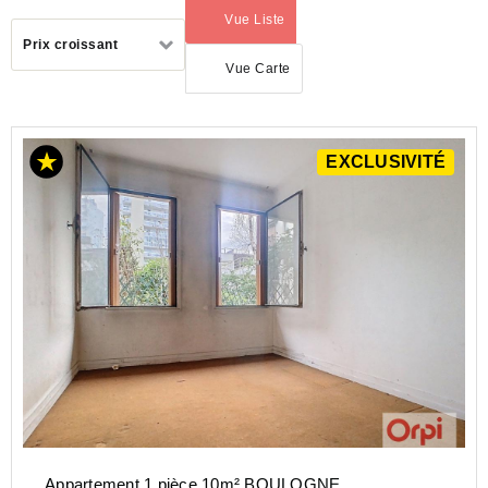
Vue Liste
(activé)
Trier
Prix croissant
par
Vue Carte
ACHAT
EXCLUSIVITÉ
APPARTEMENT
ILE-
DE-
FRANCE
HAUTS-
DE-
SEINE
(92)
BOULOGNE
BILLANCOURT
(92100)
Appartement 1 pièce 10m² BOULOGNE