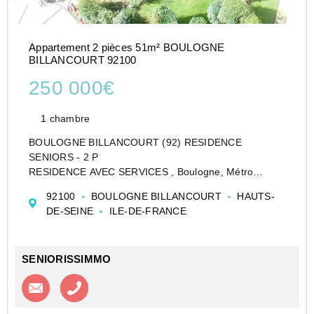
Appartement 2 pièces 51m² BOULOGNE
BILLANCOURT 92100
250 000€
1 chambre
BOULOGNE BILLANCOURT (92) RESIDENCE
SENIORS - 2 P
RESIDENCE AVEC SERVICES , Boulogne, Métro
Billancourt, dans une résidence avec services non
92100
BOULOGNE BILLANCOURT
HAUTS-
médicalisée pour seniors autonomes et valides
DE-SEINE
ILE-DE-FRANCE
(sécurité 24h/24 + nombreux autres services), en étage
élevé avec as...
SENIORISSIMMO
Contacter l'agence
Appeler l’agence