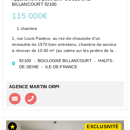
BILLANCOURT 92100
115 000€
1 chambre
1, rue Louis Pasteur, au rez-de-chaussée d'un
immeuble de 1970 bien entretenu, chambre de service
à rénover de 10.40 m² (au calme sur les jardins de la
copropriété). Accès à une douche et wc partagés sur le
92100
BOULOGNE BILLANCOURT
HAUTS-
palier. Possibilité d'acquérir une deuxième...
DE-SEINE
ILE-DE-FRANCE
AGENCE MARTIN ORPI
Contacter l'agence
Appeler l’agence
EXCLUSIVITÉ