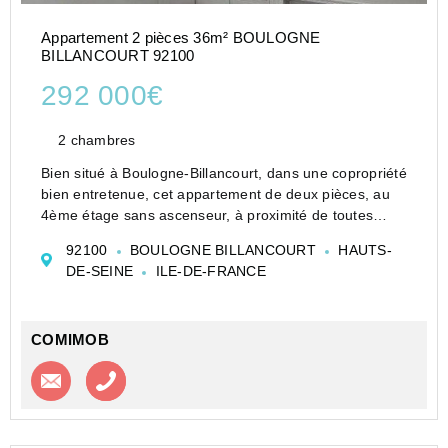
Appartement 2 pièces 36m² BOULOGNE
BILLANCOURT 92100
292 000€
2 chambres
Bien situé à Boulogne-Billancourt, dans une copropriété
bien entretenue, cet appartement de deux pièces, au
4ème étage sans ascenseur, à proximité de toutes
commodités, - transports - commerces - écoles -, offre
92100
BOULOGNE BILLANCOURT
HAUTS-
confort et agrément.
DE-SEINE
ILE-DE-FRANCE
L'appartement est t...
COMIMOB
Contacter l'agence
Appeler l’agence