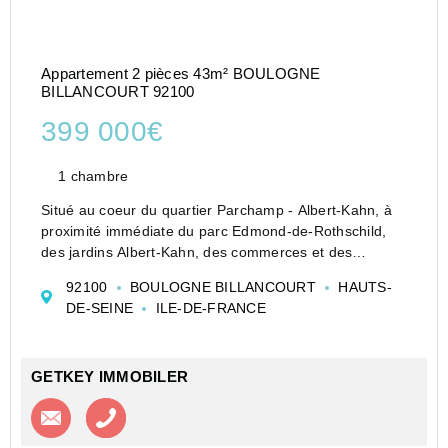
Appartement 2 pièces 43m² BOULOGNE
BILLANCOURT 92100
399 000€
1 chambre
Situé au coeur du quartier Parchamp - Albert-Kahn, à
proximité immédiate du parc Edmond-de-Rothschild,
des jardins Albert-Kahn, des commerces et des
transports, cet appartement de 43,79 m² Loi Carrez est
92100
BOULOGNE BILLANCOURT
HAUTS-
situé au 1er étage avec ascenseur d'une résidence r...
DE-SEINE
ILE-DE-FRANCE
GETKEY IMMOBILER
Contacter l'agence
Appeler l’agence