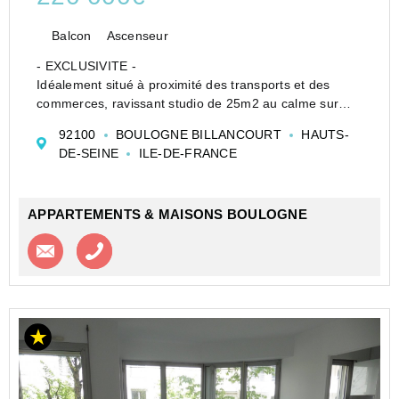
Balcon
Ascenseur
- EXCLUSIVITE -
Idéalement situé à proximité des transports et des
commerces, ravissant studio de 25m2 au calme sur
cour bénéficiant d'une vue dégagée Sud.
92100
BOULOGNE BILLANCOURT
HAUTS-
L'appartement se compose d'une entrée avec dressing,
DE-SEINE
ILE-DE-FRANCE
lumineuse pièce de vie ouvrant s...
APPARTEMENTS & MAISONS BOULOGNE
Contacter l'agence
Appeler l’agence