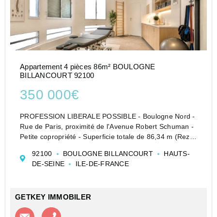
Appartement 4 pièces 86m² BOULOGNE
BILLANCOURT 92100
350 000€
PROFESSION LIBERALE POSSIBLE - Boulogne Nord -
Rue de Paris, proximité de l'Avenue Robert Schuman -
Petite copropriété - Superficie totale de 86,34 m (Rez-
de-Chaussée + deux grandes pièces en souplex).
92100
BOULOGNE BILLANCOURT
HAUTS-
Commerces et transports à proximité. Possibilité d�...
DE-SEINE
ILE-DE-FRANCE
GETKEY IMMOBILER
Contacter l'agence
Appeler l’agence