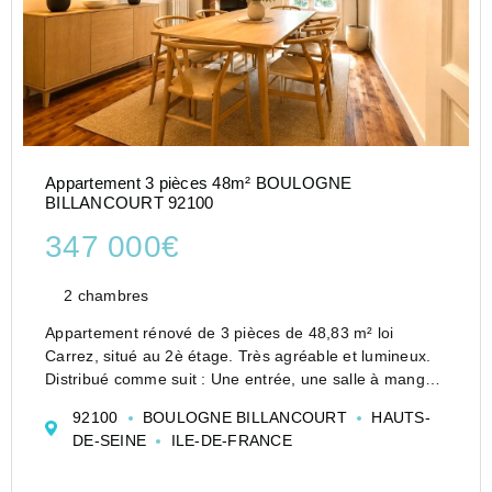
Appartement 3 pièces 48m² BOULOGNE
BILLANCOURT 92100
347 000€
2 chambres
Appartement rénové de 3 pièces de 48,83 m² loi
Carrez, situé au 2è étage. Très agréable et lumineux.
Distribué comme suit : Une entrée, une salle à manger,
une cuisine, 2 chambres, un WC séparé, une salle de
92100
BOULOGNE BILLANCOURT
HAUTS-
douche. Une cave. Petite copropriété. Proximité
DE-SEINE
ILE-DE-FRANCE
comm...