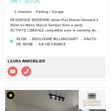
367 500€
1 chambre
Parking / Garage
RESIDENCE MODERNE située Rue Marcel Dassault à
450m du Métro Marcel Sembat (6mn à pied).
ACTIVITE LIBERALE compatible avec le standing de
l'immeuble autorisée.
92100
BOULOGNE BILLANCOURT
HAUTS-
DISPOSE EN ETOILE (aucune perte de place) et
DE-SEINE
ILE-DE-FRANCE
confortable, au sein d'une copropriét...
LAURA IMMOBILIER
Contacter l'agence
Appeler l’agence