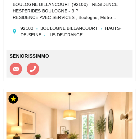
BOULOGNE BILLANCOURT (92100) - RESIDENCE
HESPERIDES BOULOGNE - 3 P
RESIDENCE AVEC SERVICES , Boulogne, Métro
Billancourt, dans une résidence avec services LES
92100
BOULOGNE BILLANCOURT
HAUTS-
HESPERIDES BOULOGNE, non médicalisée pour
DE-SEINE
ILE-DE-FRANCE
seniors autonomes et valides (sécurité 24h/24 + autr...
SENIORISSIMMO
Contacter l'agence
Appeler l’agence