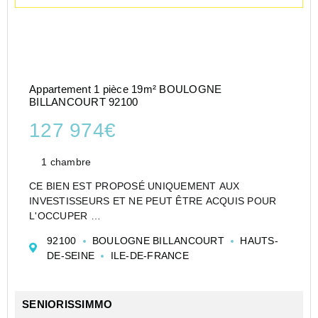
Appartement 1 pièce 19m² BOULOGNE
BILLANCOURT 92100
127 974€
1 chambre
CE BIEN EST PROPOSÉ UNIQUEMENT AUX
INVESTISSEURS ET NE PEUT ÊTRE ACQUIS POUR
L'OCCUPER
CESSION APPARTEMENT EN RÉSIDENCE
92100
BOULOGNE BILLANCOURT
HAUTS-
ETUDIANTE DE TYPE STUDIO DE 19 M² À
DE-SEINE
ILE-DE-FRANCE
BOULOGNE-BILLANCOURT - NEXITY STUDÉA -
BOULOGNE - SEGUIN - NEXITY STUDÉA (RE)
Investir dans ...
SENIORISSIMMO