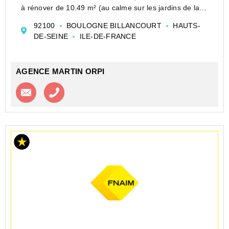
à rénover de 10.49 m² (au calme sur les jardins de la
copropriété). Accès à une douche et wc partagés sur le
92100
BOULOGNE BILLANCOURT
HAUTS-
palier. Possibilité d'acquérir une deuxième...
DE-SEINE
ILE-DE-FRANCE
AGENCE MARTIN ORPI
Contacter l'agence
Appeler l’agence