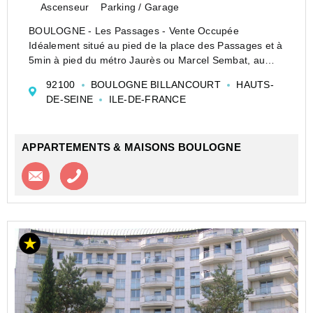
Ascenseur
Parking / Garage
BOULOGNE - Les Passages - Vente Occupée
Idéalement situé au pied de la place des Passages et à
5min à pied du métro Jaurès ou Marcel Sembat, au
calme de la rue d'Aguesseau, lumineux studio vendu
92100
BOULOGNE BILLANCOURT
HAUTS-
occupée de 28m2 rénové au 4ème étage par
DE-SEINE
ILE-DE-FRANCE
ascenseur compr...
APPARTEMENTS & MAISONS BOULOGNE
Contacter l'agence
Appeler l’agence