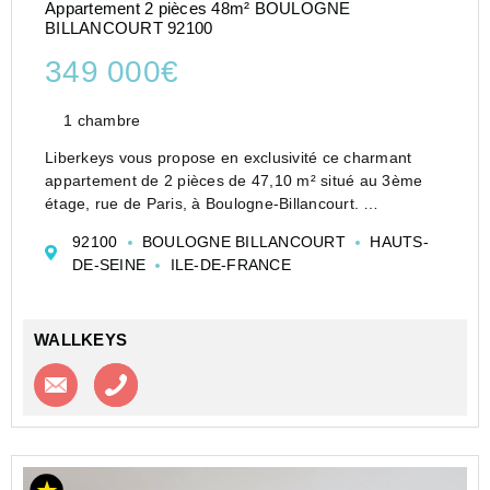
Appartement 2 pièces 48m² BOULOGNE
BILLANCOURT 92100
349 000€
1 chambre
Liberkeys vous propose en exclusivité ce charmant
appartement de 2 pièces de 47,10 m² situé au 3ème
étage, rue de Paris, à Boulogne-Billancourt.
Il se compose d'un grand séjour salle à manger de
92100
BOULOGNE BILLANCOURT
HAUTS-
26,80 m², idéal pour recevoir, d'une cuisine indépe...
DE-SEINE
ILE-DE-FRANCE
WALLKEYS
Contacter l'agence
Appeler l’agence