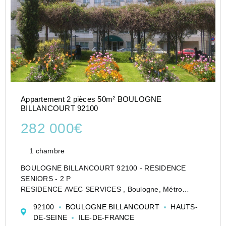
Appartement 2 pièces 50m² BOULOGNE
BILLANCOURT 92100
282 000€
1 chambre
BOULOGNE BILLANCOURT 92100 - RESIDENCE
SENIORS - 2 P
RESIDENCE AVEC SERVICES , Boulogne, Métro
Billancourt, dans une résidence avec services LES
92100
BOULOGNE BILLANCOURT
HAUTS-
HESPERIDES BOULOGNE, non médicalisée pour
DE-SEINE
ILE-DE-FRANCE
seniors autonomes et valides (sécurité 24h/24 +