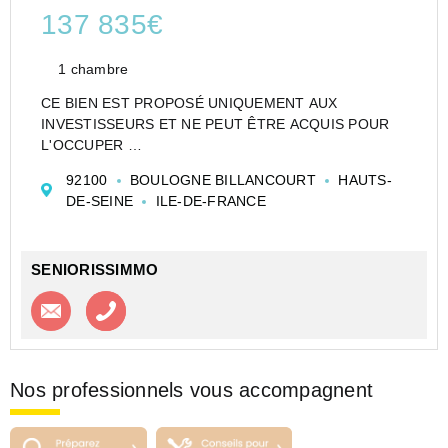
137 835€
1 chambre
CE BIEN EST PROPOSÉ UNIQUEMENT AUX
INVESTISSEURS ET NE PEUT ÊTRE ACQUIS POUR
L'OCCUPER
CESSION APPARTEMENT EN RÉSIDENCE
92100
BOULOGNE BILLANCOURT
HAUTS-
ETUDIANTE DE TYPE T1 DE 18 M² À BOULOGNE-
DE-SEINE
ILE-DE-FRANCE
BILLANCOURT - NEXITY STUDÉA - BOULOGNE -
SEGUIN - NEXITY STUDÉA (RE)
Investir dans un a...
SENIORISSIMMO
Contacter l'agence
Appeler l’agence
Nos professionnels vous accompagnent