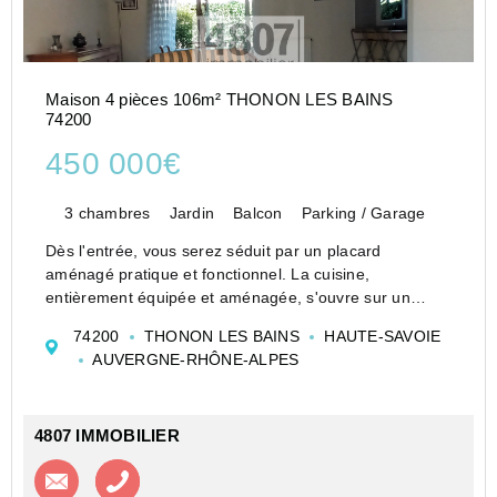
Maison 4 pièces 106m² THONON LES BAINS
74200
450 000€
3 chambres
Jardin
Balcon
Parking / Garage
Dès l'entrée, vous serez séduit par un placard
aménagé pratique et fonctionnel. La cuisine,
entièrement équipée et aménagée, s'ouvre sur un
vaste salon lumineux offrant un accès direct à un
74200
THONON LES BAINS
HAUTE-SAVOIE
agréable jardin ainsi qu'une cour de l'autre côté ...
AUVERGNE-RHÔNE-ALPES
4807 IMMOBILIER
Contacter l'agence
Appeler l’agence