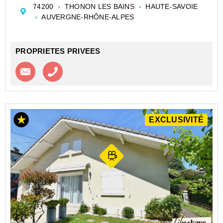
74200
THONON LES BAINS
HAUTE-SAVOIE
m².
AUVERGNE-RHÔNE-ALPES
Elle est composée au rez-de-chaussée d...
PROPRIETES PRIVEES
Contacter l'agence
Appeler l’agence
EXCLUSIVITÉ