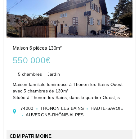
Maison 6 pièces 130m²
550 000€
5 chambres
Jardin
Maison familiale lumineuse à Thonon-les-Bains Ouest
avec 5 chambres de 130m²
Située à Thonon-les-Bains, dans le quartier Ouest, sur
un axe privilégié vers Genève, cette maison bénéficie
74200
THONON LES BAINS
HAUTE-SAVOIE
d'un emplacement recherché, à seulement 15 minutes
AUVERGNE-RHÔNE-ALPES
de l'emba...
CDM PATRIMOINE