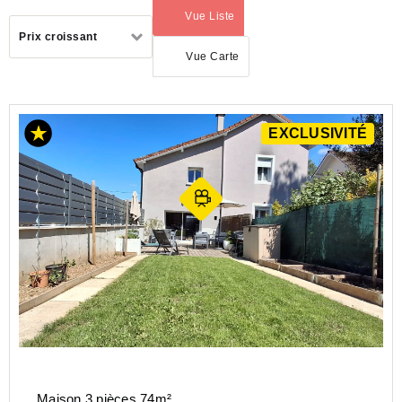
Vue Liste
(activé)
Trier
Prix croissant
par
Vue Carte
EXCLUSIVITÉ
ACHAT
MAISON
AUVERGNE-
RHÔNE-
ALPES
HAUTE-
SAVOIE
(74)
THONON
LES
BAINS
(74200)
Maison 3 pièces 74m²