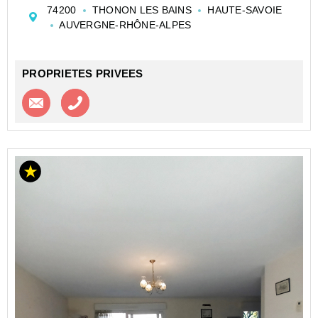
Elle est composée au rez-de-chaussée d'un hall
74200
THONON LES BAINS
HAUTE-SAVOIE
d'entrée avec WC visiteur, une grande pièce d...
AUVERGNE-RHÔNE-ALPES
PROPRIETES PRIVEES
Contacter l'agence
Appeler l’agence