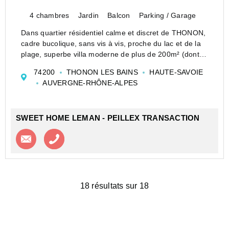
4 chambres
Jardin
Balcon
Parking / Garage
Dans quartier résidentiel calme et discret de THONON,
cadre bucolique, sans vis à vis, proche du lac et de la
plage, superbe villa moderne de plus de 200m² (dont
170m² hab. + pièces aménagées en sous-sol , cave et
74200
THONON LES BAINS
HAUTE-SAVOIE
garage), construite sur un terrain de 2000m² a...
AUVERGNE-RHÔNE-ALPES
SWEET HOME LEMAN - PEILLEX TRANSACTION
Contacter l'agence
Appeler l’agence
18 résultats sur 18