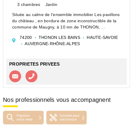
3 chambres
Jardin
Située au calme de l'ensemble immobilier Les pavillons
du château , en bordure de zone inconstructible de la
commune de Maugny, à 10 mn de THONON,
Villa mitoyenne d'un seul côté d'environ 81 m², avec un
74200
THONON LES BAINS
HAUTE-SAVOIE
jardin de 695 m², un stationnement cou...
AUVERGNE-RHÔNE-ALPES
PROPRIETES PRIVEES
Contacter l'agence
Appeler l’agence
Nos professionnels vous accompagnent