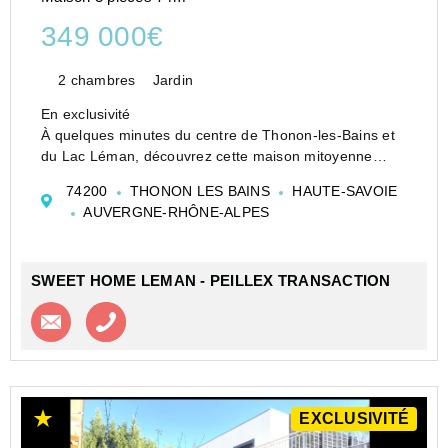
349 000€
2 chambres
Jardin
En exclusivité
À quelques minutes du centre de Thonon-les-Bains et
du Lac Léman, découvrez cette maison mitoyenne
située dans un environnement calme, à proximité des
74200
THONON LES BAINS
HAUTE-SAVOIE
écoles et de toutes les commodités.
AUVERGNE-RHÔNE-ALPES
Elle se compose au rez-de-chaussée d'une entrée...
SWEET HOME LEMAN - PEILLEX TRANSACTION
Contacter l'agence
Appeler l’agence
EXCLUSIVITÉ