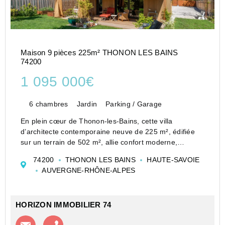
Maison 9 pièces 225m² THONON LES BAINS
74200
1 095 000€
6 chambres
Jardin
Parking / Garage
En plein cœur de Thonon-les-Bains, cette villa
d’architecte contemporaine neuve de 225 m², édifiée
sur un terrain de 502 m², allie confort moderne,
prestations haut de gamme et emplacement privilégié.
74200
THONON LES BAINS
HAUTE-SAVOIE
La maison se distingue par la qualité de ses
AUVERGNE-RHÔNE-ALPES
équipement...
HORIZON IMMOBILIER 74
Contacter l'agence
Appeler l’agence