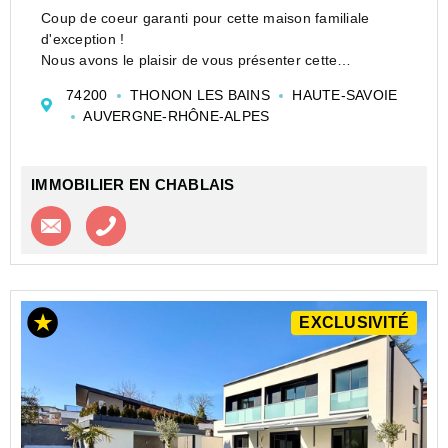
Coup de coeur garanti pour cette maison familiale
d'exception !
Nous avons le plaisir de vous présenter cette
magnifique maison spacieuse et chaleureuse,
74200
THONON LES BAINS
HAUTE-SAVOIE
implantée sur un terrain arboré de 1073 m2.
AUVERGNE-RHÔNE-ALPES
Un cadre verdoyant et préservé, idéal pour les fami...
IMMOBILIER EN CHABLAIS
Contacter l'agence
Appeler l’agence
EXCLUSIVITÉ