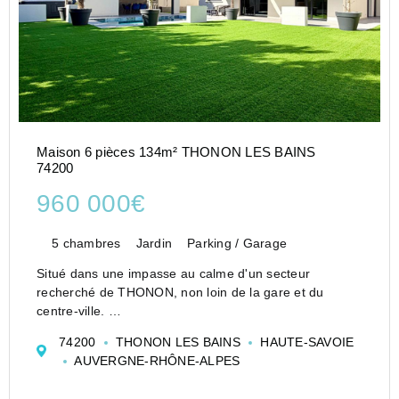
Maison 6 pièces 134m² THONON LES BAINS
74200
960 000€
5 chambres
Jardin
Parking / Garage
Situé dans une impasse au calme d'un secteur
recherché de THONON, non loin de la gare et du
centre-ville.
Villa individuelle T6 datant de 2022, avec piscine, pull
74200
THONON LES BAINS
HAUTE-SAVOIE
house, jacuzzi et garage.
AUVERGNE-RHÔNE-ALPES
Au rez-de-chaussée un hall d'entrée avec espace
range...