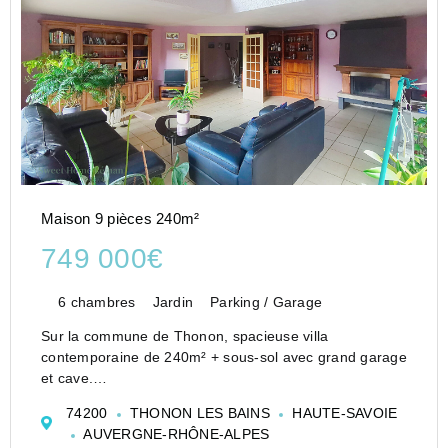
Maison 9 pièces 240m²
749 000€
6 chambres
Jardin
Parking / Garage
Sur la commune de Thonon, spacieuse villa
contemporaine de 240m² + sous-sol avec grand garage
et cave.
La maison se compose d'une grande entrée, cuisine
74200
THONON LES BAINS
HAUTE-SAVOIE
équipée ouverte sur espace repas communiquant avec
AUVERGNE-RHÔNE-ALPES
un vaste salon (cheminée), wc visiteurs, buande...