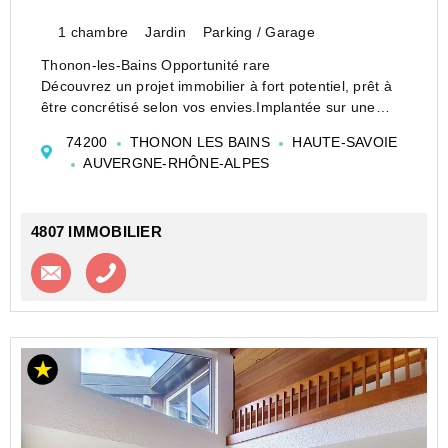
1 chambre
Jardin
Parking / Garage
Thonon-les-Bains Opportunité rare
Découvrez un projet immobilier à fort potentiel, prêt à
être concrétisé selon vos envies.Implantée sur une
parcelle de 1960 m2, cette bâtisse existante d'environ
74200
THONON LES BAINS
HAUTE-SAVOIE
240 m2 est accompagnée d'une dépendance, avec un
AUVERGNE-RHÔNE-ALPES
...
4807 IMMOBILIER
Contacter l'agence
Appeler l’agence