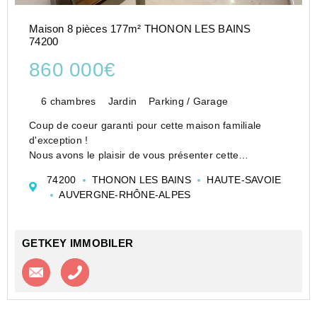
Maison 8 pièces 177m² THONON LES BAINS
74200
860 000€
6 chambres
Jardin
Parking / Garage
Coup de coeur garanti pour cette maison familiale
d'exception !
Nous avons le plaisir de vous présenter cette
magnifique maison spacieuse et chaleureuse,
74200
THONON LES BAINS
HAUTE-SAVOIE
implantée sur un terrain arboré de 1073 m2.
AUVERGNE-RHÔNE-ALPES
Un cadre verdoyant et préservé, idéal pour les fa...
GETKEY IMMOBILER
Contacter l'agence
Appeler l’agence