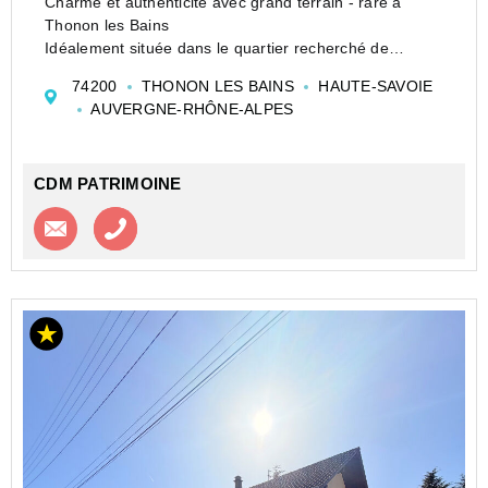
Charme et authenticité avec grand terrain - rare à
Thonon les Bains
Idéalement située dans le quartier recherché de
Concise, cette spacieuse maison familiale offre un
74200
THONON LES BAINS
HAUTE-SAVOIE
cadre de vie paisible à deux pas du lac Léman, de
AUVERGNE-RHÔNE-ALPES
l'embarcadère et des commerces.
CDM PATRIMOINE
Contacter l'agence
Appeler l’agence