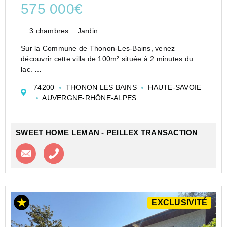
575 000€
3 chambres
Jardin
Sur la Commune de Thonon-Les-Bains, venez
découvrir cette villa de 100m² située à 2 minutes du
lac.
Le jardin de 671m² avec piscine vous permettra de
74200
THONON LES BAINS
HAUTE-SAVOIE
profiter pleinement de l'extérieur.
AUVERGNE-RHÔNE-ALPES
Cette villa est composée d'une cuisine aménagée et
équip...
SWEET HOME LEMAN - PEILLEX TRANSACTION
Contacter l'agence
Appeler l’agence
EXCLUSIVITÉ