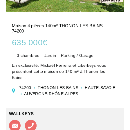
Maison 4 pièces 140m² THONON LES BAINS
74200
635 000€
3 chambres
Jardin
Parking / Garage
En exclusivité, Mickaël Ferreira et Liberkeys vous
présentent cette maison de 140 m² à Thonon-les-
Bains.
Concise. Un nom qui suffit à ceux qui connaissent
74200
THONON LES BAINS
HAUTE-SAVOIE
Thonon. Quelques minutes à pied séparent cette
AUVERGNE-RHÔNE-ALPES
maison de la plage, de la piscine municipale et du
coe...
WALLKEYS
Contacter l'agence
Appeler l’agence