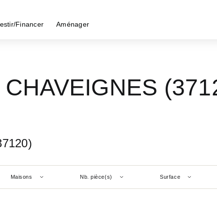
estir/Financer
Aménager
 - CHAVEIGNES (371
37120)
Maisons
Nb. pièce(s)
Surface