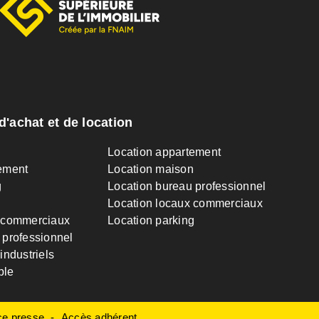
d'achat et de location
n
Location appartement
ement
Location maison
g
Location bureau professionnel
Location locaux commerciaux
 commerciaux
Location parking
 professionnel
industriels
ble
e presse
Accès adhérent