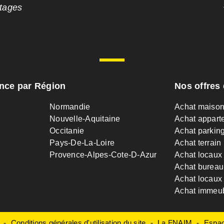
ntages
ance par Région
Nos offres 
Normandie
Achat maiso
Nouvelle-Aquitaine
Achat appart
Occitanie
Achat parkin
Pays-De-La-Loire
Achat terrain
Provence-Alpes-Cote-D-Azur
Achat locaux
Achat bureau
Achat locaux 
Achat immeu
Conditions générales d'utilisation du site
La FNAIM
Espac