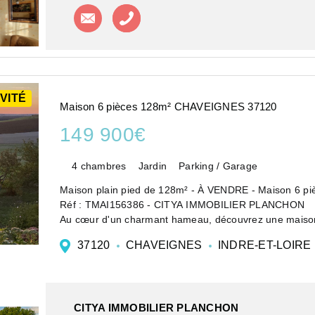
Contacter l'agence
Appeler l'agence
VITÉ
Maison 6 pièces 128m² CHAVEIGNES 37120
149 900€
4 chambres
Jardin
Parking / Garage
Maison plain pied de 128m² - À VENDRE - Maison 6 pi
Réf : TMAI156386 - CITYA IMMOBILIER PLANCHON
Au cœur d'un charmant hameau, découvrez une maison d
environnemen...
37120
CHAVEIGNES
INDRE-ET-LOIRE
CITYA IMMOBILIER PLANCHON