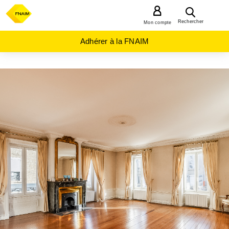
MENU
Rechercher
Mon compte
Adhérer à la FNAIM
ACHAT
APPARTEMENT
AUVERGNE-
RHÔNE-
ALPES
RHONE
(69)
VILLEFRANCHE
SUR SAONE
(69400)