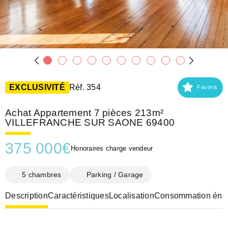
EXCLUSIVITÉ
Réf. 354
Favoris
Achat Appartement 7 pièces 213m²
VILLEFRANCHE SUR SAONE 69400
375 000
€
Honoraires charge vendeur
5 chambres
Parking / Garage
Description
Caractéristiques
Localisation
Consommation éner