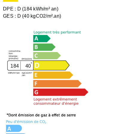
DPE :
D (184 kWh/m² an)
GES :
D (40 kgCO2/m².an)
184
40