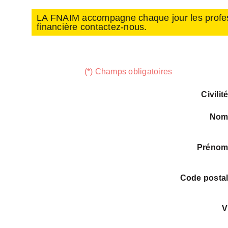
LA FNAIM accompagne chaque jour les professio
financière contactez-nous.
(*) Champs obligatoires
Civilit
No
Préno
Code posta
V