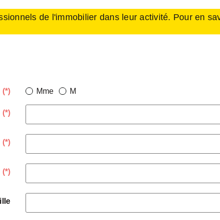
nnels de l'immobilier dans leur activité. Pour en savo
é
(*)
Mme
M
m
(*)
m
(*)
l
(*)
ille