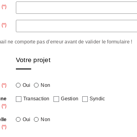
e
(*)
l
(*)
il ne comporte pas d'erreur avant de valider le formulaire !
Votre projet
é
(*)
Oui
Non
une
Transaction
Gestion
Syndic
é
(*)
lle
Oui
Non
(*)