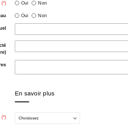
?
(*)
Oui
Non
eau
Oui
Non
uel
cté
re)
res
En savoir plus
?
(*)
Choisissez