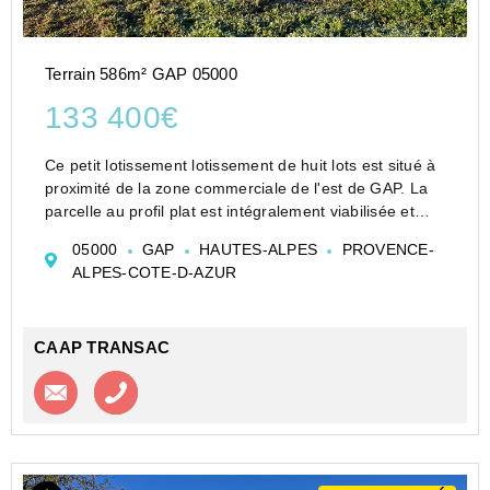
Terrain 586m² GAP 05000
133 400€
Ce petit lotissement lotissement de huit lots est situé à
proximité de la zone commerciale de l'est de GAP. La
parcelle au profil plat est intégralement viabilisée et
libre de tout constructeur. Vous pourrez y réaliser 2
05000
GAP
HAUTES-ALPES
PROVENCE-
habitations soit dans le cadre d&#...
ALPES-COTE-D-AZUR
CAAP TRANSAC
Contacter l'agence
Appeler l’agence