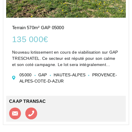
Terrain 570m² GAP 05000
135 000€
Nouveau lotissement en cours de viabilisation sur GAP
TRESCHATEL. Ce secteur est réputé pour son calme
et son coté campagne. Le lot sera intégralement
viabilisé dont le canal d'aspersion. Libre de tout
05000
GAP
HAUTES-ALPES
PROVENCE-
constructeur, vous pourrez y réaliser votre construct...
ALPES-COTE-D-AZUR
CAAP TRANSAC
Contacter l'agence
Appeler l’agence