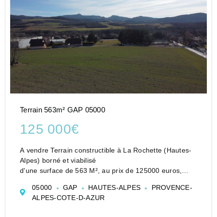
Terrain 563m² GAP 05000
125 000€
A vendre Terrain constructible à La Rochette (Hautes-
Alpes) borné et viabilisé
d'une surface de 563 M², au prix de 125000 euros,
honoraires charges vendeur.
05000
GAP
HAUTES-ALPES
PROVENCE-
Situé au lieu-dit " Rauffe", au sein d'un lotissement
ALPES-COTE-D-AZUR
récent de 26 lots, c...