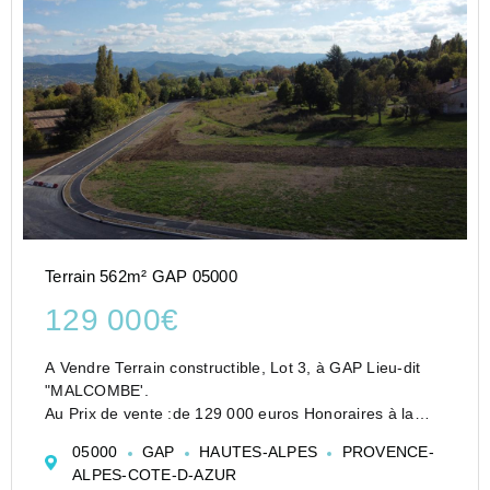
Terrain 562m² GAP 05000
129 000€
A Vendre Terrain constructible, Lot 3, à GAP Lieu-dit
"MALCOMBE'.
Au Prix de vente :de 129 000 euros Honoraires à la
charge du vendeur
05000
GAP
HAUTES-ALPES
PROVENCE-
Découvrez ce terrain constructible situé dans un
ALPES-COTE-D-AZUR
lotissement de 9 lots, au sein d'un secteur calme...