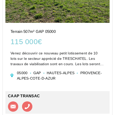
Terrain 507m² GAP 05000
115 000€
Venez découvrir ce nouveau petit lotissement de 10
lots sur le secteur apprécié de TRESCHATEL. Les
travaux de viabilisation sont en cours. Les lots seront
vendus intégralement viabilisés dont le canal
05000
GAP
HAUTES-ALPES
PROVENCE-
d'arrosage. Le secteur est très calme. L'expositi...
ALPES-COTE-D-AZUR
CAAP TRANSAC
Contacter l'agence
Appeler l’agence