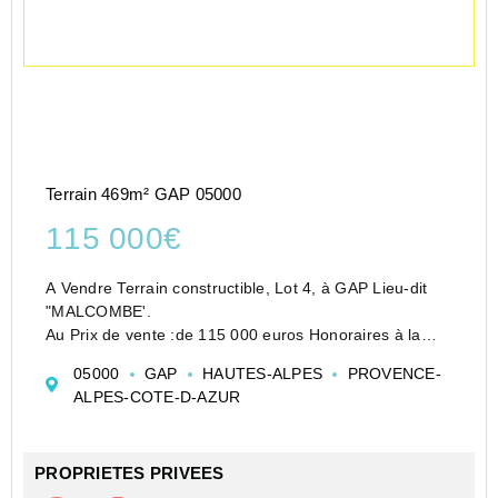
Terrain 469m² GAP 05000
115 000€
A Vendre Terrain constructible, Lot 4, à GAP Lieu-dit
"MALCOMBE'.
Au Prix de vente :de 115 000 euros Honoraires à la
charge du vendeur
05000
GAP
HAUTES-ALPES
PROVENCE-
Découvrez ce terrain constructible situé dans un
ALPES-COTE-D-AZUR
lotissement de 9 lots, au sein d'un secteur calme...
PROPRIETES PRIVEES