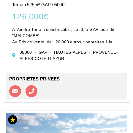
Terrain 525m² GAP 05000
126 000€
A Vendre Terrain constructible, Lot 3, à GAP Lieu-dit
"MALCOMBE'.
Au Prix de vente :de 126 000 euros Honoraires à la
charge du vendeur
05000
GAP
HAUTES-ALPES
PROVENCE-
Découvrez ce terrain constructible situé dans un
ALPES-COTE-D-AZUR
lotissement de 9 lots, au sein d'un secteur calme...
PROPRIETES PRIVEES
Contacter l'agence
Appeler l’agence