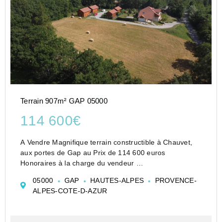
Terrain 907m² GAP 05000
114 600€
A Vendre Magnifique terrain constructible à Chauvet,
aux portes de Gap au Prix de 114 600 euros
Honoraires à la charge du vendeur
Situé dans un environnement calme et privilégié,
05000
GAP
HAUTES-ALPES
PROVENCE-
découvrez ce superbe terrain plat et entièrement
ALPES-COTE-D-AZUR
viabilisé de 907 m², idéa...