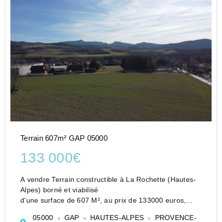
Terrain 607m² GAP 05000
133 000€
A vendre Terrain constructible à La Rochette (Hautes-
Alpes) borné et viabilisé
d'une surface de 607 M², au prix de 133000 euros,
honoraires charges vendeur.
05000
GAP
HAUTES-ALPES
PROVENCE-
Situé au lieu-dit " Rauffe", au sein d'un lotissement