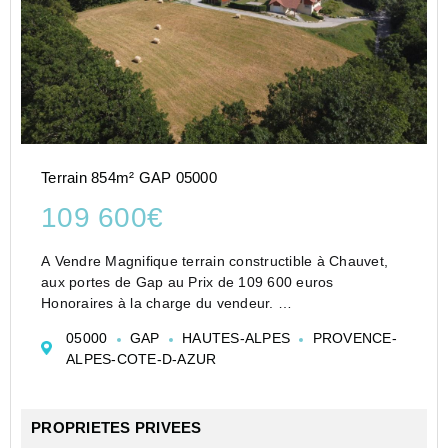
Terrain 854m² GAP 05000
109 600€
A Vendre Magnifique terrain constructible à Chauvet,
aux portes de Gap au Prix de 109 600 euros
Honoraires à la charge du vendeur.
Situé dans un environnement calme et privilégié,
05000
GAP
HAUTES-ALPES
PROVENCE-
découvrez ce superbe terrain plat et entièrement
ALPES-COTE-D-AZUR
viabilisé de 854 m², idé...
PROPRIETES PRIVEES