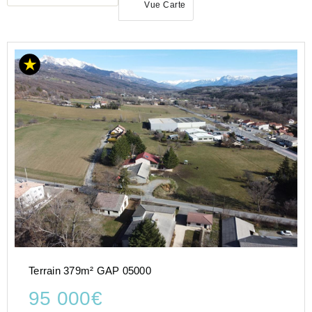
Vue Carte
ACHAT
TERRAIN
PROVENCE-
ALPES-
COTE-D-
AZUR
HAUTES-
ALPES
(05)
GAP
(05000)
Terrain 379m² GAP 05000
95 000€