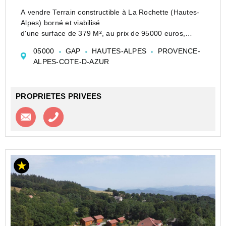
A vendre Terrain constructible à La Rochette (Hautes-
Alpes) borné et viabilisé
d'une surface de 379 M², au prix de 95000 euros,
honoraires charges vendeur.
05000
GAP
HAUTES-ALPES
PROVENCE-
Situé au lieu-dit " Rauffe", au sein d'un lotissement
ALPES-COTE-D-AZUR
récent de 26 lots, ce...
PROPRIETES PRIVEES
Contacter l'agence
Appeler l’agence