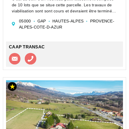
de 10 lots que se situe cette parcelle. Les travaux de
viabilisation sont sont cours et devraient être terminés
pour cet été. La parcelle sera vendue intégralement
05000
GAP
HAUTES-ALPES
PROVENCE-
viabilisée. Le secteur est très c...
ALPES-COTE-D-AZUR
CAAP TRANSAC
Contacter l'agence
Appeler l’agence