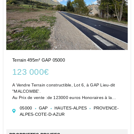
Terrain 495m² GAP 05000
123 000€
A Vendre Terrain constructible, Lot 6, à GAP Lieu-dit
"MALCOMBE'.
Au Prix de vente :de 123000 euros Honoraires à la
charge du vendeur
05000
GAP
HAUTES-ALPES
PROVENCE-
Découvrez ce terrain constructible situé dans un
ALPES-COTE-D-AZUR
lotissement de 9 lots, au sein d'un secteur calme ...