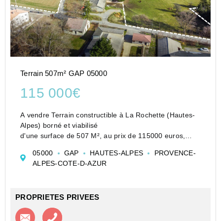
Terrain 507m² GAP 05000
115 000€
A vendre Terrain constructible à La Rochette (Hautes-
Alpes) borné et viabilisé
d'une surface de 507 M², au prix de 115000 euros,
honoraires charges vendeur.
05000
GAP
HAUTES-ALPES
PROVENCE-
Situé au lieu-dit " Rauffe", au sein d'un lotissement
ALPES-COTE-D-AZUR
récent de 26 lots, c...
PROPRIETES PRIVEES
Contacter l'agence
Appeler l’agence