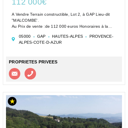
112 000€
A Vendre Terrain constructible, Lot 2, à GAP Lieu-dit
"MALCOMBE'.
Au Prix de vente :de 112 000 euros Honoraires à la
charge du vendeur
05000
GAP
HAUTES-ALPES
PROVENCE-
Découvrez ce terrain constructible situé dans un
ALPES-COTE-D-AZUR
lotissement de 9 lots, au sein d'un secteur calme...
PROPRIETES PRIVEES
Contacter l'agence
Appeler l’agence