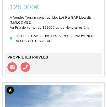
125 000€
A Vendre Terrain constructible, Lot 9 à GAP Lieu-dit
"MALCOMBE'.
Au Prix de vente :de 125000 euros Honoraires à la
charge du vendeur
05000
GAP
HAUTES-ALPES
PROVENCE-
Découvrez ce terrain constructible situé dans un
ALPES-COTE-D-AZUR
lotissement de 9 lots, au sein d'un secteur calme e...
PROPRIETES PRIVEES
Contacter l'agence
Appeler l’agence