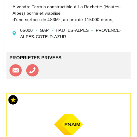
A vendre Terrain constructible à La Rochette (Hautes-
Alpes) borné et viabilisé
d'une surface de 483M², au prix de 115000 euros,
honoraires charges vendeur.
05000
GAP
HAUTES-ALPES
PROVENCE-
Situé au lieu-dit " Rauffe", au sein d'un lotissement
ALPES-COTE-D-AZUR
récent de 26 lots, ce...
PROPRIETES PRIVEES
Contacter l'agence
Appeler l’agence