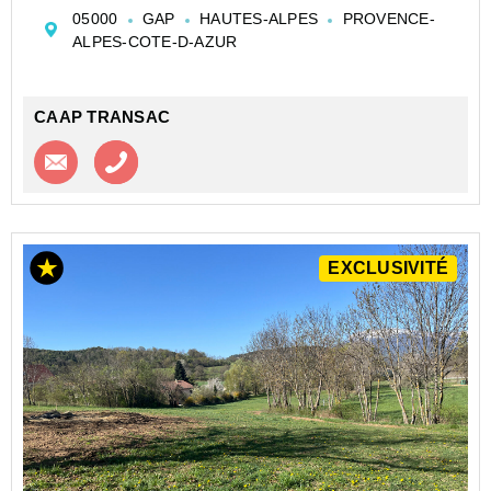
Treschatel. Les travaux de viabilisation sont en cours et
05000
GAP
HAUTES-ALPES
PROVENCE-
devraient être terminés courant d'été. Libr...
ALPES-COTE-D-AZUR
CAAP TRANSAC
Contacter l'agence
Appeler l’agence
EXCLUSIVITÉ