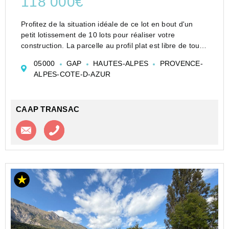
118 000€
Profitez de la situation idéale de ce lot en bout d'un
petit lotissement de 10 lots pour réaliser votre
construction. La parcelle au profil plat est libre de tout
constructeur. Le secteur est calme et paisible. Tous les
05000
GAP
HAUTES-ALPES
PROVENCE-
réseaux sont en bordure de terrain....
ALPES-COTE-D-AZUR
CAAP TRANSAC
Contacter l'agence
Appeler l’agence