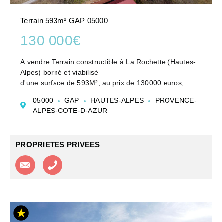
Terrain 593m² GAP 05000
130 000€
A vendre Terrain constructible à La Rochette (Hautes-
Alpes) borné et viabilisé
d'une surface de 593M², au prix de 130000 euros,
honoraires charges vendeur.
05000
GAP
HAUTES-ALPES
PROVENCE-
Situé au lieu-dit Rauffe', au sein d'un lotissement
ALPES-COTE-D-AZUR
récent de 26 lots, ce lot n...
PROPRIETES PRIVEES
Contacter l'agence
Appeler l’agence