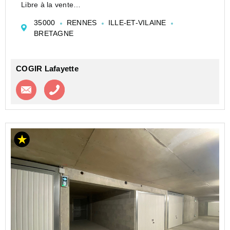
Libre à la vente
Contact : Corinne Bouffort 06 08 47 94 30
35000
RENNES
ILLE-ET-VILAINE
BRETAGNE
COGIR Lafayette
Contacter l'agence
Appeler l’agence