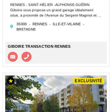
RENNES - SAINT-HÉLIER -ALPHONSE-GUÉRIN
Giboire vous propose un grand garage idéalement
situé, à proximité de l'Avenue du Sergent-Maginot et du
boulevard Villebois-Mareuil.
35000
RENNES
ILLE-ET-VILAINE
Au rez-de-chaussée d'une résidence bien entretenue
BRETAGNE
et sécurisée, ce gara...
GIBOIRE TRANSACTION RENNES
Contacter l'agence
Appeler l’agence
EXCLUSIVITÉ