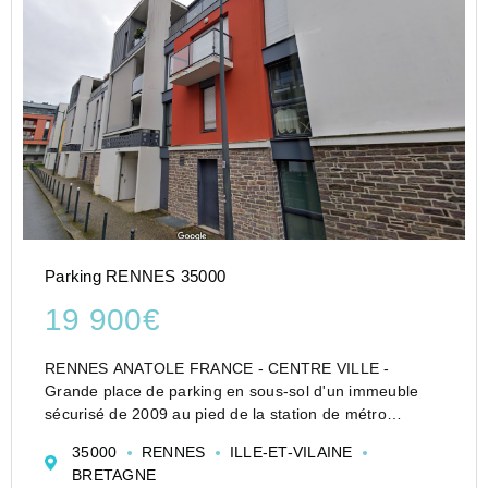
Parking RENNES 35000
19 900€
RENNES ANATOLE FRANCE - CENTRE VILLE -
Grande place de parking en sous-sol d'un immeuble
sécurisé de 2009 au pied de la station de métro
Anatole France situé au 14 rue Cardinal Paul Gouyon -
35000
RENNES
ILLE-ET-VILAINE
RENNES. Accès Bip électronique, peu de charges
BRETAGNE
annuelles, libre ...