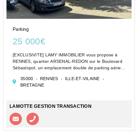
Parking
25 000€
[EXCLUSIVITE] LAMY IMMOBILIER vous propose à
RENNES, quartier ARSENAL-REDON sur le Boulevard
Sébastopol, un emplacement double de parking aérien
en arrière cour d'un immeuble. VENDU avec bail en
35000
RENNES
ILLE-ET-VILAINE
cours pour 120Euro de loyer mensuel.
BRETAGNE
LAMOTTE GESTION TRANSACTION
Contacter l'agence
Appeler l’agence