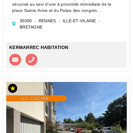
sécurisé au sein d'une à proximité immédiate de la
place Sainte Anne et du Palais des congrès.
Ce garage est idéal pour commerçant ou particulier
35000
RENNES
ILLE-ET-VILAINE
désireux d'avoir toujours un endroit disponible où
BRETAGNE
protége...
KERMARREC HABITATION
Contacter l'agence
Appeler l’agence