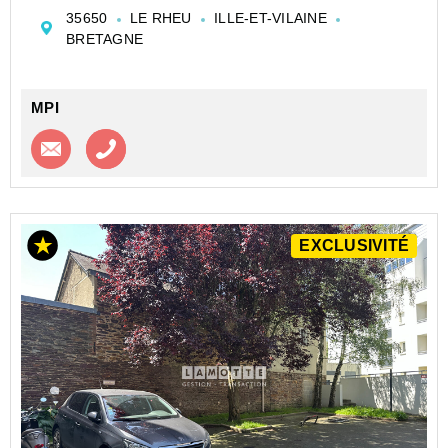
parfaitement desservie par le réseau de bus STAR.
35650
LE RHEU
ILLE-ET-VILAINE
Votre agence MPI35 vous propose à la vente ce garage
BRETAGNE
fermé et sé...
MPI
Contacter l'agence
Appeler l’agence
EXCLUSIVITÉ