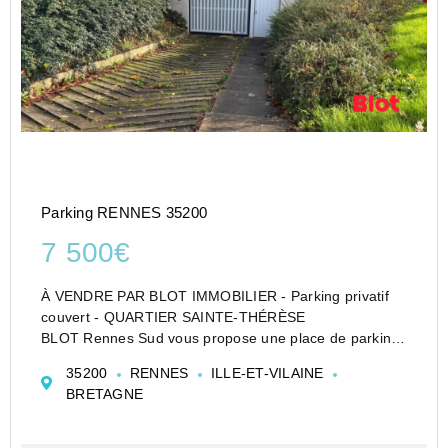
Parking RENNES 35200
7 500€
À VENDRE PAR BLOT IMMOBILIER - Parking privatif
couvert - QUARTIER SAINTE-THÉRÈSE
BLOT Rennes Sud vous propose une place de parking
à vendre en sous-sol sécurisé, à deux pas du marché
35200
RENNES
ILLE-ET-VILAINE
de Sainte-Thérèse et des transports en commun.
BRETAGNE
Réf : 13173YC
Nom...