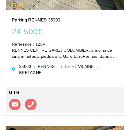
Parking RENNES 35000
24 500€
Référence : 120V
RENNES CENTRE GARE / COLOMBIER, à moins de
cinq minutes à pieds de la Gare EuroRennes, dans une
copropriété sécurisée de standing avec gardien : un
35000
RENNES
ILLE-ET-VILAINE
garage fermé en sous sol d'environ 15.32m².
BRETAGNE
A proximité immédiate de toutes commodit...
G I R
Contacter l'agence
Appeler l’agence