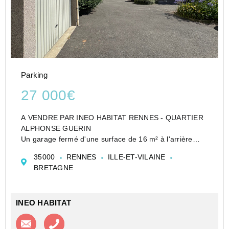
Parking
27 000€
A VENDRE PAR INEO HABITAT RENNES - QUARTIER
ALPHONSE GUERIN
Un garage fermé d'une surface de 16 m² à l'arrière
d'une résidence située dans un secteur calme.
35000
RENNES
ILLE-ET-VILAINE
- Bien en copropriété
BRETAGNE
- Pas de procédure en cours
- Nombre de lots : 59 do...
INEO HABITAT
Contacter l'agence
Appeler l’agence