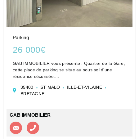
Parking
26 000€
GAB IMMOBILIER vous présente : Quartier de la Gare,
cette place de parking se situe au sous sol d'une
résidence sécurisée.
Place non boxable.
35400
ST MALO
ILLE-ET-VILAINE
Pour tous renseignements, contactez GAB
BRETAGNE
IMMOBILIER au 06.33.15.16.88
GAB IMMOBILIER
Contacter l'agence
Appeler l’agence