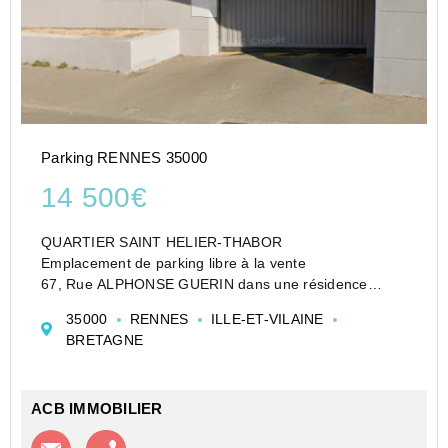
Parking RENNES 35000
14 500€
QUARTIER SAINT HELIER-THABOR
Emplacement de parking libre à la vente
67, Rue ALPHONSE GUERIN dans une résidence
sécurisée.
35000
RENNES
ILLE-ET-VILAINE
FORFAIT d'honoraires d'agence: 2000 ? ttc.
BRETAGNE
Honoraires inclus de 20.83% TTC à la charge de
l'acquéreur. Prix ...
ACB IMMOBILIER
Contacter l'agence
Appeler l’agence