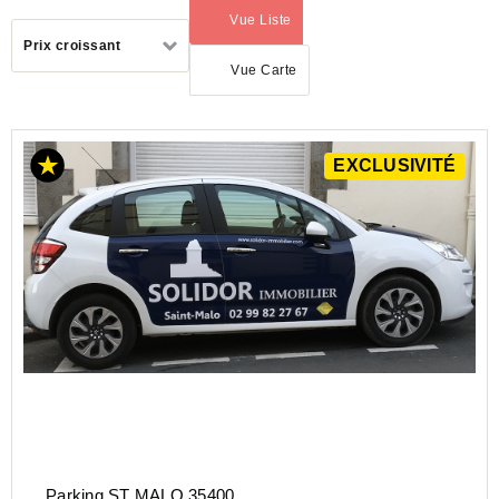
Vue Liste
(activé)
Trier
Prix croissant
par
Vue Carte
EXCLUSIVITÉ
ACHAT
PARKING
BRETAGNE
ILLE-
ET-
VILAINE
(35)
Parking ST MALO 35400