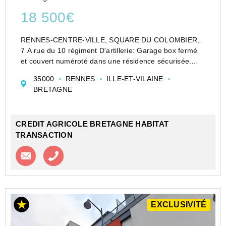
18 500€
RENNES-CENTRE-VILLE, SQUARE DU COLOMBIER,
7 A rue du 10 régiment D'artillerie: Garage box fermé
et couvert numéroté dans une résidence sécurisée.
Idéal pour les habitants du quartier recherchant un
35000
RENNES
ILLE-ET-VILAINE
stationnement .
BRETAGNE
Longueur : 5.30m, largeur : 2.56m.
CREDIT AGRICOLE BRETAGNE HABITAT
TRANSACTION
Contacter l'agence
Appeler l’agence
EXCLUSIVITÉ