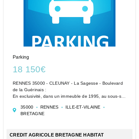
Parking
18 150€
RENNES 35000 - CLEUNAY - La Sagesse - Boulevard
de la Guérinais :
En exclusivité, dans un immeuble de 1995, au sous-sol,
2 places de parking en enfilade, sécurisées par un
35000
RENNES
ILLE-ET-VILAINE
portail.
BRETAGNE
Dans une résidence des années 90, hauteur suffisante
pour y stationner u...
CREDIT AGRICOLE BRETAGNE HABITAT