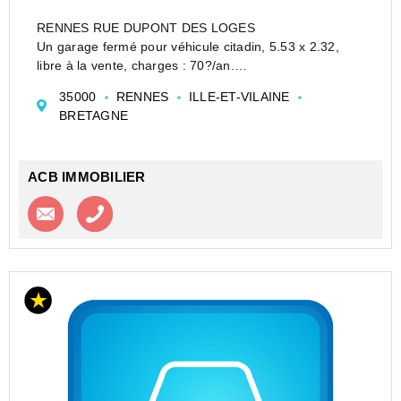
RENNES RUE DUPONT DES LOGES
Un garage fermé pour véhicule citadin, 5.53 x 2.32,
libre à la vente, charges : 70?/an.
Prix Net Vendeur : 14000 ?, honoraires agence
35000
RENNES
ILLE-ET-VILAINE
FORFAIT : 4 000? soit18 000? frais d'agence inclus
BRETAGNE
Bien non soumis au DPE
Honor...
ACB IMMOBILIER
Contacter l'agence
Appeler l’agence