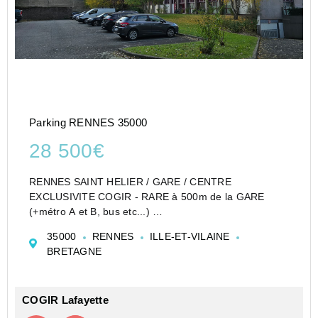
Parking RENNES 35000
28 500€
RENNES SAINT HELIER / GARE / CENTRE
EXCLUSIVITE COGIR - RARE à 500m de la GARE
(+métro A et B, bus etc...)
GARAGE FERMé situé au 1er SOUS-SOL d'une
35000
RENNES
ILLE-ET-VILAINE
résidence sécurisée située Avenue des Français
BRETAGNE
Libres.
Hauteur porte automatique sous-sol : 185c...
COGIR Lafayette