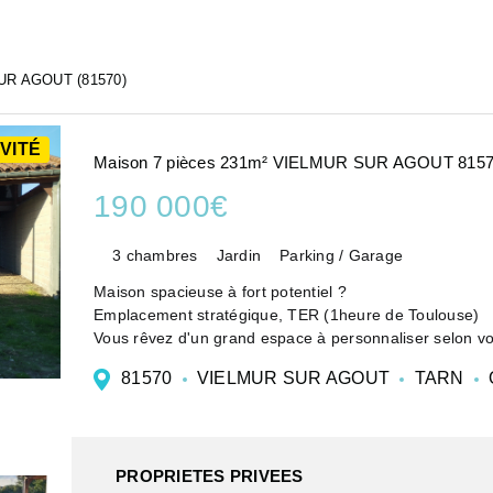
R AGOUT (81570)
VITÉ
Maison 7 pièces 231m² VIELMUR SUR AGOUT 815
190 000€
3 chambres
Jardin
Parking / Garage
Maison spacieuse à fort potentiel ?
Emplacement stratégique, TER (1heure de Toulouse)
Vous rêvez d'un grand espace à personnaliser selon vos 
agréable ? Cette maison familiale vous offre ...
81570
VIELMUR SUR AGOUT
TARN
PROPRIETES PRIVEES