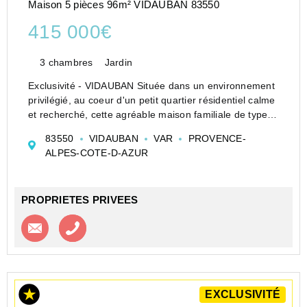
Maison 5 pièces 96m² VIDAUBAN 83550
415 000€
3 chambres
Jardin
Exclusivité - VIDAUBAN Située dans un environnement
privilégié, au coeur d'un petit quartier résidentiel calme
et recherché, cette agréable maison familiale de type 5
pièces vous séduira par son cadre de vie paisible, à la
83550
VIDAUBAN
VAR
PROVENCE-
campagne, tout en bénéficiant de...
ALPES-COTE-D-AZUR
PROPRIETES PRIVEES
Contacter l'agence
Appeler l’agence
EXCLUSIVITÉ