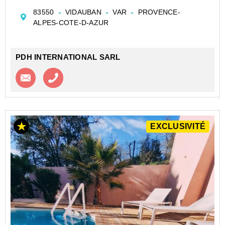
rez-de-chaussée, elle offre un agréable séjour/salon,
83550
VIDAUBAN
VAR
PROVENCE-
deux chambres, une salle d’eau, WC, un bureau, ...
ALPES-COTE-D-AZUR
PDH INTERNATIONAL SARL
Contacter l'agence
Appeler l’agence
EXCLUSIVITÉ