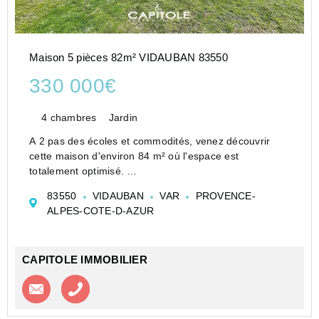
Maison 5 pièces 82m² VIDAUBAN 83550
330 000€
4 chambres
Jardin
A 2 pas des écoles et commodités, venez découvrir
cette maison d'environ 84 m² où l'espace est
totalement optimisé.
Très bien classée au DPE (AA), elle offre une belle
83550
VIDAUBAN
VAR
PROVENCE-
performance énergétique, elle dispose de panneaux
ALPES-COTE-D-AZUR
solaires.
La maison se ...
CAPITOLE IMMOBILIER
Contacter l'agence
Appeler l’agence