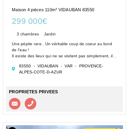
Maison 4 pièces 110m² VIDAUBAN 83550
299 000€
3 chambres
Jardin
Une pépite rare.. Un véritable coup de coeur au bord
de l'eau !
Il existe des lieux qui ne se visitent pas simplement, ils
se ressentent.
83550
VIDAUBAN
VAR
PROVENCE-
Cette maison est de ceux-là...
ALPES-COTE-D-AZUR
Amoureux de nature, de calme et de lieux préservés,
cette maison est une o...
PROPRIETES PRIVEES
Contacter l'agence
Appeler l’agence