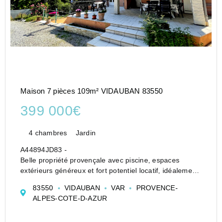
Maison 7 pièces 109m² VIDAUBAN 83550
399 000€
4 chambres
Jardin
A44894JD83 -
Belle propriété provençale avec piscine, espaces
extérieurs généreux et fort potentiel locatif, idéalement
située entre Provence et Côte d'Azur. À 1h de Aéroport
83550
VIDAUBAN
VAR
PROVENCE-
Nice Côte d'Azur, 10 minutes de Les Arcs-sur-Argens
ALPES-COTE-D-AZUR
et 30 minutes des p...