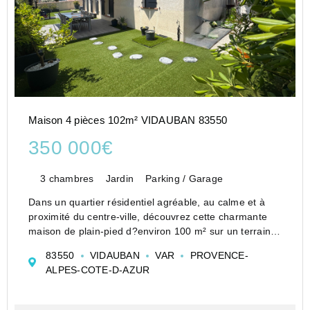
Maison 4 pièces 102m² VIDAUBAN 83550
350 000€
3 chambres
Jardin
Parking / Garage
Dans un quartier résidentiel agréable, au calme et à
proximité du centre-ville, découvrez cette charmante
maison de plain-pied d?environ 100 m² sur un terrain
de 646 m2. <BR><BR><BR>Baignée de lumière grâce
83550
VIDAUBAN
VAR
PROVENCE-
à sa configuration traversante, ell...
ALPES-COTE-D-AZUR