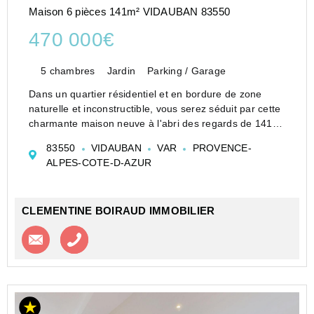
Maison 6 pièces 141m² VIDAUBAN 83550
470 000€
5 chambres
Jardin
Parking / Garage
Dans un quartier résidentiel et en bordure de zone
naturelle et inconstructible, vous serez séduit par cette
charmante maison neuve à l'abri des regards de 141
m2, implantée sur un jardin de 900 m2, plat et clos.
83550
VIDAUBAN
VAR
PROVENCE-
<BR><BR><BR>Ses atouts : ...
ALPES-COTE-D-AZUR
CLEMENTINE BOIRAUD IMMOBILIER
Contacter l'agence
Appeler l’agence