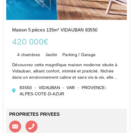
Maison 5 pièces 135m² VIDAUBAN 83550
420 000€
4 chambres
Jardin
Parking / Garage
Découvrez cette magnifique maison moderne située à
Vidauban, alliant confort, intimité et praticité. Nichée
dans un environnement calme et sans vis-à-vis, elle
offre un cadre de vie idéal à proximité immédiate des
83550
VIDAUBAN
VAR
PROVENCE-
commerces, écoles et services.
ALPES-COTE-D-AZUR
Caractérist...
PROPRIETES PRIVEES
Contacter l'agence
Appeler l’agence