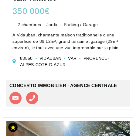
350 000€
2 chambres
Jardin
Parking / Garage
A Vidauban, charmante maison traditionnelle d'une
superficie de 89.12m², grand terrain et garage (29m²
environ), le tout avec une vue imprenable sur la plaine
des Maures, exposée plein sud.
83550
VIDAUBAN
VAR
PROVENCE-
Dans un quartier calme et résidentiel, au pied de Sainte
ALPES-COTE-D-AZUR
Brigi...
CONCERTO IMMOBILIER - AGENCE CENTRALE
Contacter l'agence
Appeler l’agence