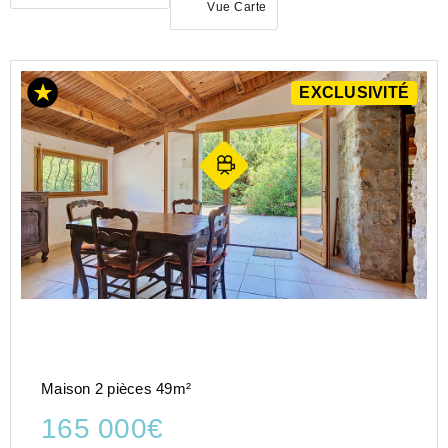
Vue Carte
EXCLUSIVITÉ
ACHAT
MAISON
PROVENCE-
ALPES-
COTE-D-
AZUR
VAR
(83)
VIDAUBAN
(83550)
Maison 2 pièces 49m²
165 000€