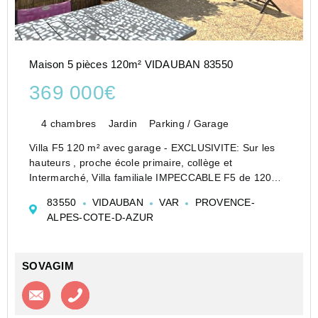
Maison 5 pièces 120m² VIDAUBAN 83550
369 000€
4 chambres
Jardin
Parking / Garage
Villa F5 120 m² avec garage - EXCLUSIVITE: Sur les
hauteurs , proche école primaire, collège et
Intermarché, Villa familiale IMPECCABLE F5 de 120m²
sur 2 niveaux avec garage sur 1200m² de terrain clos
83550
VIDAUBAN
VAR
PROVENCE-
au 3/4. RJ : Entrée,chambre avec sde/wc avec accès
ALPES-COTE-D-AZUR
intérie...
SOVAGIM
Contacter l'agence
Appeler l’agence