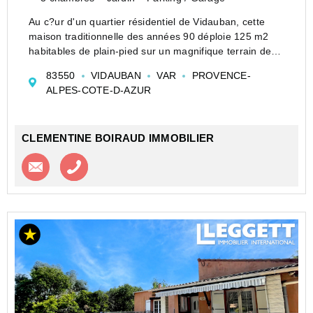
Au c?ur d'un quartier résidentiel de Vidauban, cette
maison traditionnelle des années 90 déploie 125 m2
habitables de plain-pied sur un magnifique terrain de
plus de 1500 m2. L'environnement naturel, caractérisé
83550
VIDAUBAN
VAR
PROVENCE-
par de majestueux pins parasols, offre...
ALPES-COTE-D-AZUR
CLEMENTINE BOIRAUD IMMOBILIER
Contacter l'agence
Appeler l’agence