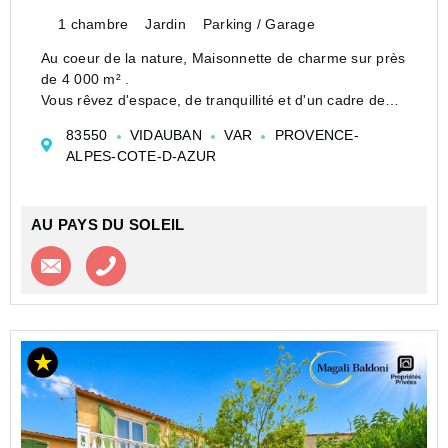
1 chambre
Jardin
Parking / Garage
Au coeur de la nature, Maisonnette de charme sur près
de 4 000 m² .
Vous rêvez d'espace, de tranquillité et d'un cadre de
vie exceptionnel au contact de la nature. Cette
83550
VIDAUBAN
VAR
PROVENCE-
propriété rare saura séduire les amoureux des grands
ALPES-COTE-D-AZUR
espaces, des animaux e...
AU PAYS DU SOLEIL
Contacter l'agence
Appeler l’agence