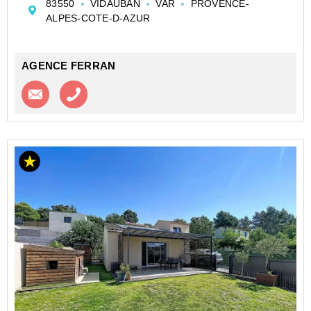
83550
VIDAUBAN
VAR
PROVENCE-
75 m² implantée sur un très beau terrain d...
ALPES-COTE-D-AZUR
AGENCE FERRAN
Contacter l'agence
Appeler l’agence