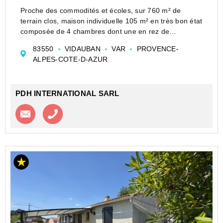
Proche des commodités et écoles, sur 760 m² de
terrain clos, maison individuelle 105 m² en très bon état
composée de 4 chambres dont une en rez de
chaussée, une pièce de vie 42 m² comprenant séjour
83550
VIDAUBAN
VAR
PROVENCE-
et cuisine équipée, 1 salle de bain, 1 salle d'eau, celli...
ALPES-COTE-D-AZUR
PDH INTERNATIONAL SARL
Contacter l'agence
Appeler l’agence