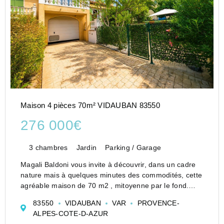
Maison 4 pièces 70m² VIDAUBAN 83550
276 000€
3 chambres
Jardin
Parking / Garage
Magali Baldoni vous invite à découvrir, dans un cadre
nature mais à quelques minutes des commodités, cette
agréable maison de 70 m2 , mitoyenne par le fond.
bien exposée et disposant d'un jardin ainsi que d'un
83550
VIDAUBAN
VAR
PROVENCE-
garage.
ALPES-COTE-D-AZUR
Construite sur vide sanitair...