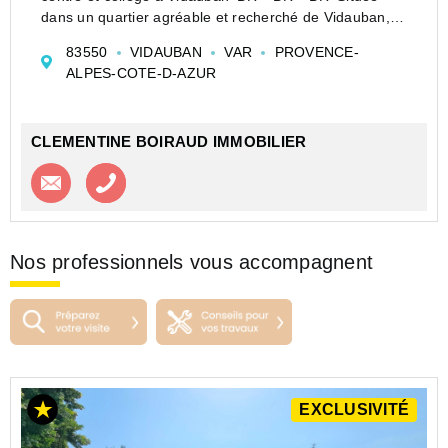
dans un quartier agréable et recherché de Vidauban, à
quelques minutes à pied du centre-ville et du collège,
83550
VIDAUBAN
VAR
PROVENCE-
découvrez cette maison des ann...
ALPES-COTE-D-AZUR
CLEMENTINE BOIRAUD IMMOBILIER
Contacter l'agence
Appeler l’agence
Nos professionnels vous accompagnent
EXCLUSIVITÉ