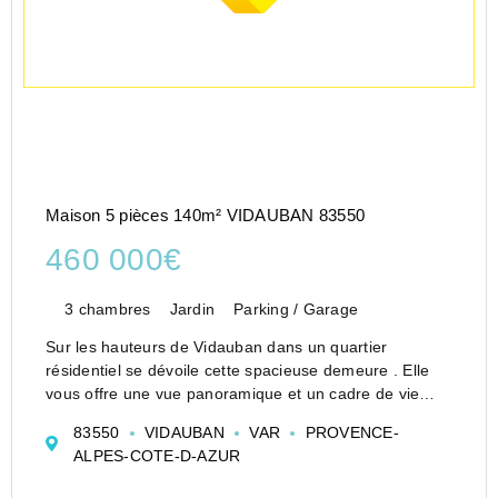
Maison 5 pièces 140m² VIDAUBAN 83550
460 000€
3 chambres
Jardin
Parking / Garage
Sur les hauteurs de Vidauban dans un quartier
résidentiel se dévoile cette spacieuse demeure . Elle
vous offre une vue panoramique et un cadre de vie
agréable au calme.
83550
VIDAUBAN
VAR
PROVENCE-
Un grand séjour très convivial pour recevoir vos amis et
ALPES-COTE-D-AZUR
la famille avec sa magnifiqu...