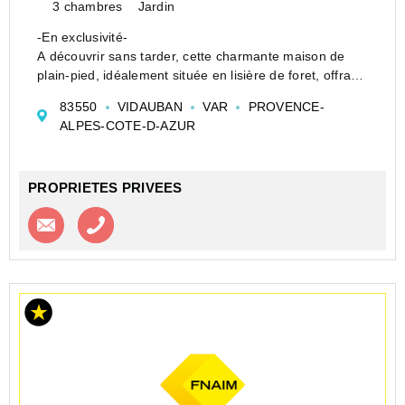
3 chambres
Jardin
-En exclusivité-
A découvrir sans tarder, cette charmante maison de
plain-pied, idéalement située en lisière de foret, offrant
un cadre de vie privilégié entre calme, nature et vue
83550
VIDAUBAN
VAR
PROVENCE-
dégagée tout en restant proche des commodités.
ALPES-COTE-D-AZUR
La maison principale pro...
PROPRIETES PRIVEES
Contacter l'agence
Appeler l’agence