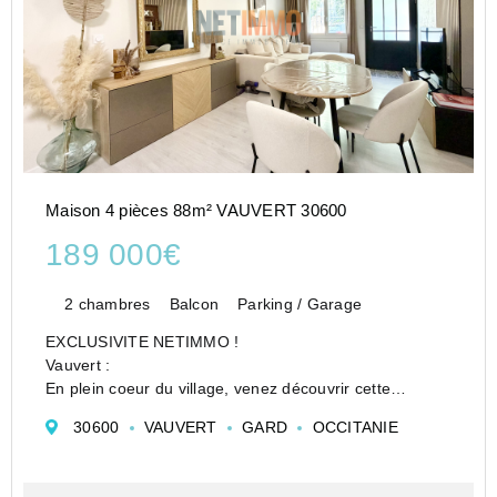
Maison 4 pièces 88m² VAUVERT 30600
189 000€
2 chambres
Balcon
Parking / Garage
EXCLUSIVITE NETIMMO !
Vauvert :
En plein coeur du village, venez découvrir cette
charmante maison de village rénovée avec beaucoup
30600
VAUVERT
GARD
OCCITANIE
d'amour et de goût.
En rez-de-chaussée nous avons un séjour salle à
manger cuisine très chaleureux et au premier ét...