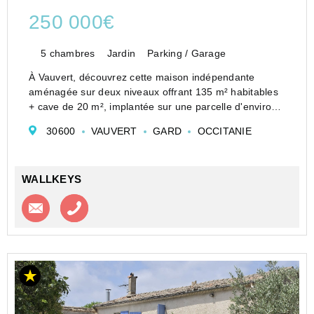
250 000€
5 chambres
Jardin
Parking / Garage
À Vauvert, découvrez cette maison indépendante
aménagée sur deux niveaux offrant 135 m² habitables
+ cave de 20 m², implantée sur une parcelle d'environ
310 m².
30600
VAUVERT
GARD
OCCITANIE
Pensée pour une vie de famille confortable, elle séduit
avant tout par ses beaux volumes, ...
WALLKEYS
Contacter l'agence
Appeler l’agence