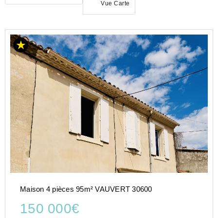
Vue Carte
ACHAT
MAISON
OCCITANIE
GARD
(30)
VAUVERT
(30600)
Maison 4 pièces 95m² VAUVERT 30600
150 000€