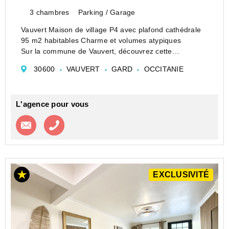
3 chambres
Parking / Garage
Vauvert Maison de village P4 avec plafond cathédrale
95 m2 habitables Charme et volumes atypiques
Sur la commune de Vauvert, découvrez cette
charmante maison de village P4 développant environ
30600
VAUVERT
GARD
OCCITANIE
97 m2 habitables, offrant de beaux volumes et une
atmo...
L'agence pour vous
Contacter l'agence
Appeler l’agence
EXCLUSIVITÉ