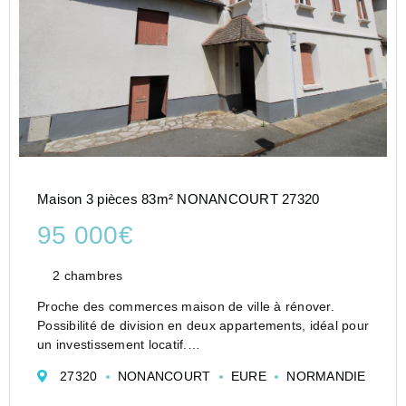
Maison 3 pièces 83m² NONANCOURT 27320
95 000€
2 chambres
Proche des commerces maison de ville à rénover.
Possibilité de division en deux appartements, idéal pour
un investissement locatif.
Rez de chaussée comprenant: trois pièces , et WC
27320
NONANCOURT
EURE
NORMANDIE
avec lave-mains.
Au premier étage: grande pièce de 38M2 pouvant etre