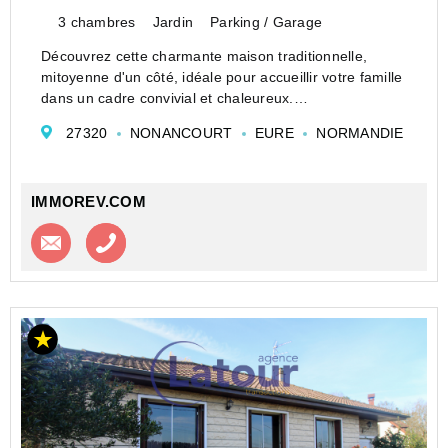
3 chambres
Jardin
Parking / Garage
Découvrez cette charmante maison traditionnelle,
mitoyenne d'un côté, idéale pour accueillir votre famille
dans un cadre convivial et chaleureux.
Au rez-de-chaussée, vous serez séduit par une entrée
27320
NONANCOURT
EURE
NORMANDIE
accueillante, une cuisine aménagée et équipée, ainsi...
IMMOREV.COM
Contacter l'agence
Appeler l’agence