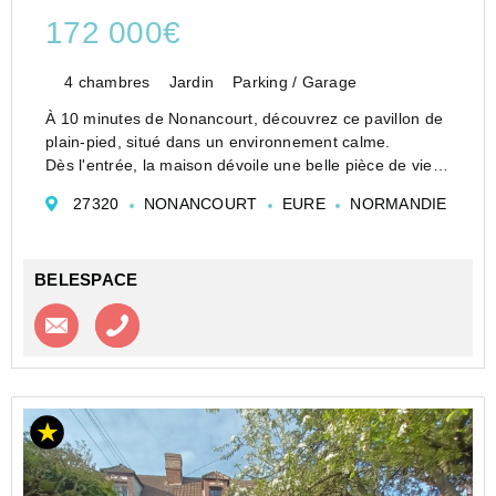
172 000€
4 chambres
Jardin
Parking / Garage
À 10 minutes de Nonancourt, découvrez ce pavillon de
plain-pied, situé dans un environnement calme.
Dès l'entrée, la maison dévoile une belle pièce de vie
lumineuse et chaleureuse, équipée d'un insert bois,
27320
NONANCOURT
EURE
NORMANDIE
offrant un espace agréable pour le quoti...
BELESPACE
Contacter l'agence
Appeler l’agence