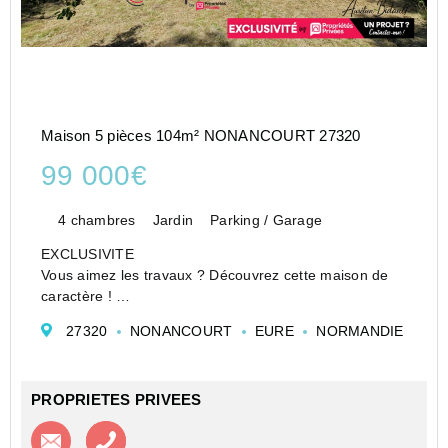
Maison 5 pièces 104m² NONANCOURT 27320
99 000€
4 chambres
Jardin
Parking / Garage
EXCLUSIVITE
Vous aimez les travaux ? Découvrez cette maison de
caractère !
Nichée entre Nonancourt et Verneuil d'Avre et d'Iton,
27320
NONANCOURT
EURE
NORMANDIE
au coeur de la vallée d'Avre, cette charmante maison
de campagne à rénover bénéficie d'un
environnement...
PROPRIETES PRIVEES
Contacter l'agence
Appeler l’agence