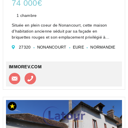
74 000€
1 chambre
Située en plein coeur de Nonancourt, cette maison
d'habitation ancienne séduit par sa façade en
briquettes rouges et son emplacement privilégié à
proximité immédiate de la gare et des commodités.
27320
NONANCOURT
EURE
NORMANDIE
Au rez-de-chaussée : Vous découvrirez une entrée,
kitch...
IMMOREV.COM
Contacter l'agence
Appeler l’agence