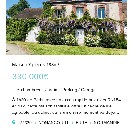
Maison 7 pièces 188m²
330 000€
6 chambres
Jardin
Parking / Garage
À 1h20 de Paris, avec un accès rapide aux axes RN154
et N12, cette maison familiale offre un cadre de vie
agréable, au calme, dans un environnement verdoyant.
Les volumes généreux et la luminosité marquent
27320
NONANCOURT
EURE
NORMANDIE
immédiatement les espaces de vie. La pièce principa...