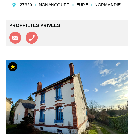
A la campagne, certes, mais seulement à 10 min de
27320
NONANCOURT
EURE
NORMANDIE
Nonancourt, 20 min de Dreux et 30 min d'Evreux. <...
PROPRIETES PRIVEES
Contacter l'agence
Appeler l’agence