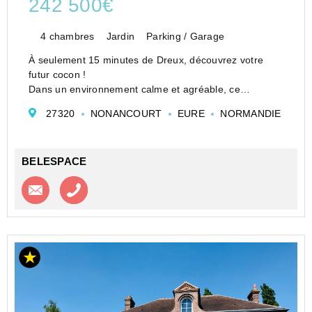
242 500€
4 chambres
Jardin
Parking / Garage
À seulement 15 minutes de Dreux, découvrez votre
futur cocon !
Dans un environnement calme et agréable, ce
charmant pavillon parfaitement entretenu vous séduira
27320
NONANCOURT
EURE
NORMANDIE
par ses beaux volumes et son état irréprochable.
Au rez-de-chaussée : une belle pièce de vie ...
BELESPACE
Contacter l'agence
Appeler l’agence