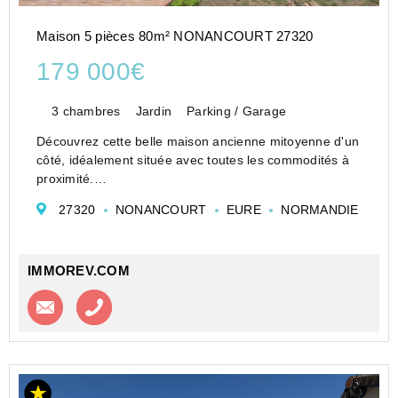
Maison 5 pièces 80m² NONANCOURT 27320
179 000€
3 chambres
Jardin
Parking / Garage
Découvrez cette belle maison ancienne mitoyenne d'un
côté, idéalement située avec toutes les commodités à
proximité.
Au rez-de-chaussée, profitez d'une cuisine équipée
27320
NONANCOURT
EURE
NORMANDIE
avec coin repas, d'un vaste salon lumineux de 20 m2,
d'un dégagement...
IMMOREV.COM
Contacter l'agence
Appeler l’agence