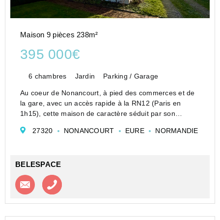
Maison 9 pièces 238m²
395 000€
6 chambres
Jardin
Parking / Garage
Au coeur de Nonancourt, à pied des commerces et de
la gare, avec un accès rapide à la RN12 (Paris en
1h15), cette maison de caractère séduit par son
architecture élégante, ses volumes généreux et son
27320
NONANCOURT
EURE
NORMANDIE
environnement verdoyant.
Implantée sur un magnifique ter...
BELESPACE
Contacter l'agence
Appeler l’agence