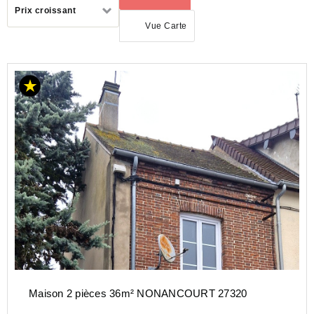
Trier
Prix croissant
par
Vue Carte
ACHAT
MAISON
NORMANDIE
EURE
(27)
NONANCOURT
(27320)
Maison 2 pièces 36m² NONANCOURT 27320