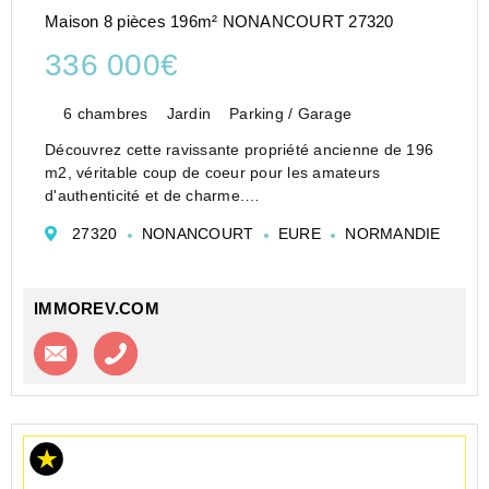
Maison 8 pièces 196m² NONANCOURT 27320
336 000€
6 chambres
Jardin
Parking / Garage
Découvrez cette ravissante propriété ancienne de 196
m2, véritable coup de coeur pour les amateurs
d'authenticité et de charme.
Vous serez séduit dès l'entrée par ses tomettes
27320
NONANCOURT
EURE
NORMANDIE
d'époque, ses poutres apparentes, sa belle hauteur
sous plafond e...
IMMOREV.COM
Contacter l'agence
Appeler l’agence