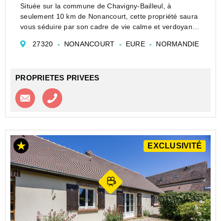
Située sur la commune de Chavigny-Bailleul, à
seulement 10 km de Nonancourt, cette propriété saura
vous séduire par son cadre de vie calme et verdoyant,
nichée au coeur d'un village préservé tout en restant
27320
NONANCOURT
EURE
NORMANDIE
proche des axes et des commodités.
Dès l...
PROPRIETES PRIVEES
Contacter l'agence
Appeler l’agence
EXCLUSIVITÉ