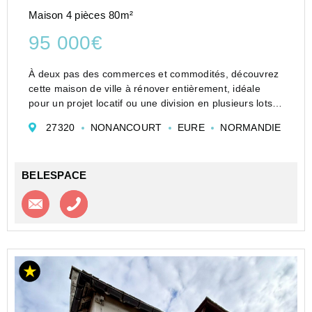
Maison 4 pièces 80m²
95 000€
À deux pas des commerces et commodités, découvrez
cette maison de ville à rénover entièrement, idéale
pour un projet locatif ou une division en plusieurs lots !
Emplacement stratégique : à seulement 50 mètres des
27320
NONANCOURT
EURE
NORMANDIE
commerces, stationnement facile à proximité....
BELESPACE
Contacter l'agence
Appeler l’agence