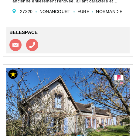
ancienne entièrement rénovée, alliant caractère et
confort.
27320
NONANCOURT
EURE
NORMANDIE
Au rez-de-chaussée, profitez d'un vaste salon-séjour
lumineux de plus de 40 m², agrémenté d'un ...
BELESPACE
Contacter l'agence
Appeler l’agence