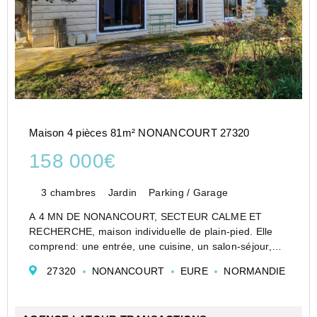
Maison 4 pièces 81m² NONANCOURT 27320
158 000€
3 chambres
Jardin
Parking / Garage
A 4 MN DE NONANCOURT, SECTEUR CALME ET
RECHERCHE, maison individuelle de plain-pied. Elle
comprend: une entrée, une cuisine, un salon-séjour,
trois chambres, un WC, une salle de bain et un cellier-
27320
NONANCOURT
EURE
NORMANDIE
chaufferie.Terrasse, cour et jardin clos arboré. En
dépendance ...