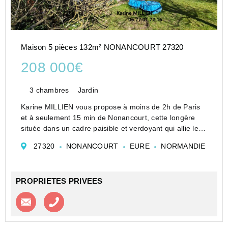
Maison 5 pièces 132m² NONANCOURT 27320
208 000€
3 chambres
Jardin
Karine MILLIEN vous propose à moins de 2h de Paris
et à seulement 15 min de Nonancourt, cette longère
située dans un cadre paisible et verdoyant qui allie le
charme de l'ancien et la tranquillité.
27320
NONANCOURT
EURE
NORMANDIE
Idéal en maison principale ou secondaire à 10 min des
...
PROPRIETES PRIVEES
Contacter l'agence
Appeler l’agence