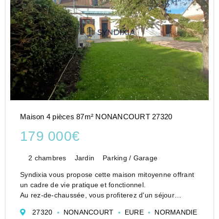
Maison 4 pièces 87m² NONANCOURT 27320
179 000€
2 chambres
Jardin
Parking / Garage
Syndixia vous propose cette maison mitoyenne offrant
un cadre de vie pratique et fonctionnel.
Au rez-de-chaussée, vous profiterez d'un séjour
lumineux, d'une cuisine indépendante, d'une salle de
27320
NONANCOURT
EURE
NORMANDIE
bain ainsi que d'une pièce pouvant faire o...