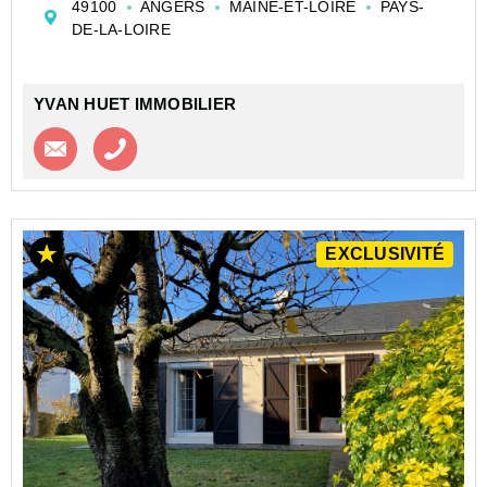
49100
ANGERS
MAINE-ET-LOIRE
PAYS-
cheminée, cuisine indépendante donnant sur terrasse,
DE-LA-LOIRE
3 chambres, s...
YVAN HUET IMMOBILIER
Contacter l'agence
Appeler l’agence
EXCLUSIVITÉ