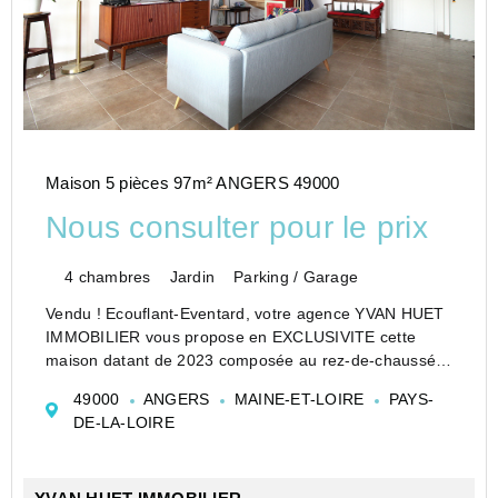
Maison 5 pièces 97m² ANGERS 49000
Nous consulter pour le prix
4 chambres
Jardin
Parking / Garage
Vendu ! Ecouflant-Eventard, votre agence YVAN HUET
IMMOBILIER vous propose en EXCLUSIVITE cette
maison datant de 2023 composée au rez-de-chaussée
d'une belle pièce de vie avec cuisine aménagée et
49000
ANGERS
MAINE-ET-LOIRE
PAYS-
équipée donnant sur terrasse bois exposée sud-ouest.
DE-LA-LOIRE
Une ch...