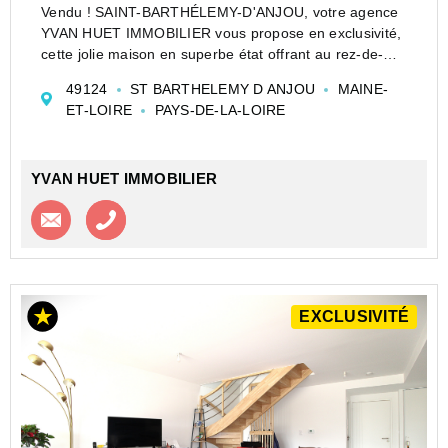
Vendu ! SAINT-BARTHÉLEMY-D'ANJOU, votre agence
YVAN HUET IMMOBILIER vous propose en exclusivité,
cette jolie maison en superbe état offrant au rez-de-
chaussée, entrée, salon / salle à manger avec poêle à
49124
ST BARTHELEMY D ANJOU
MAINE-
bois, cuisine aménagée et équipée ouverte donnant s...
ET-LOIRE
PAYS-DE-LA-LOIRE
YVAN HUET IMMOBILIER
Contacter l'agence
Appeler l’agence
EXCLUSIVITÉ