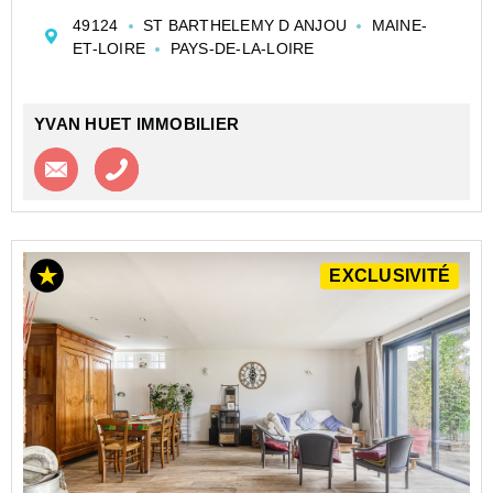
contemporaine offrant au rez-de-chaussée : entrée,
49124
ST BARTHELEMY D ANJOU
MAINE-
salon, avec cheminée foyer ouvert, communiquan...
ET-LOIRE
PAYS-DE-LA-LOIRE
YVAN HUET IMMOBILIER
Contacter l'agence
Appeler l’agence
EXCLUSIVITÉ