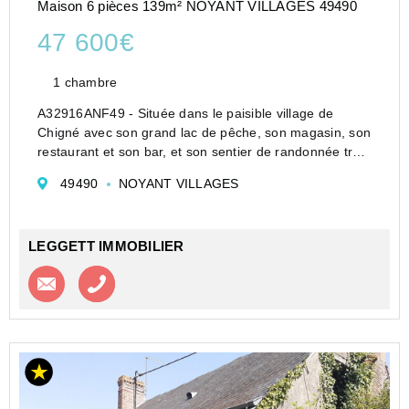
Maison 6 pièces 139m² NOYANT VILLAGES 49490
47 600€
1 chambre
A32916ANF49 - Située dans le paisible village de
Chigné avec son grand lac de pêche, son magasin, son
restaurant et son bar, et son sentier de randonnée très
prisé. La propriété offre beaucoup d'espace
49490
NOYANT VILLAGES
aménageable sur 2 étages, avec un grand bâtiment
agri...
LEGGETT IMMOBILIER
Contacter l'agence
Appeler l’agence