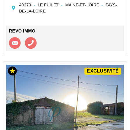
grenier de 41 m².
49270
LE FUILET
MAINE-ET-LOIRE
PAYS-
Rare sur la commune. Bâtiment non réhabilitable en
DE-LA-LOIRE
habitation.
SAS REVO IMMO - HUROT Wilfried EI ...
REVO IMMO
Contacter l'agence
Appeler l’agence
EXCLUSIVITÉ