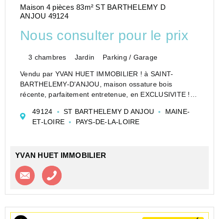
Maison 4 pièces 83m² ST BARTHELEMY D
ANJOU 49124
Nous consulter pour le prix
3 chambres
Jardin
Parking / Garage
Vendu par YVAN HUET IMMOBILIER ! à SAINT-
BARTHELEMY-D'ANJOU, maison ossature bois
récente, parfaitement entretenue, en EXCLUSIVITE !
Au rez-de-chaussée, vous disposez d'une pièce de vie
49124
ST BARTHELEMY D ANJOU
MAINE-
d'environ 36 m2 avec cuisine aménagée donnant sur
ET-LOIRE
PAYS-DE-LA-LOIRE
terrasse ...
YVAN HUET IMMOBILIER
Contacter l'agence
Appeler l’agence