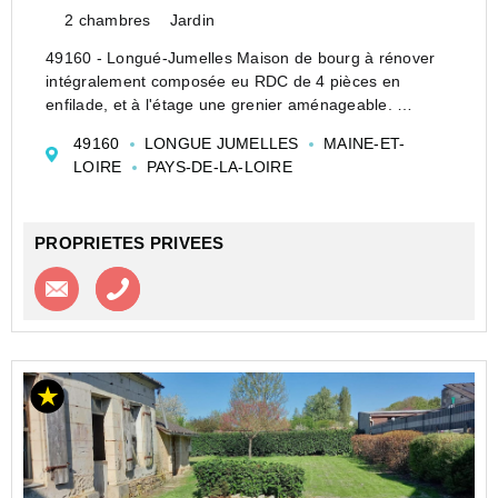
2 chambres
Jardin
49160 - Longué-Jumelles Maison de bourg à rénover
intégralement composée eu RDC de 4 pièces en
enfilade, et à l'étage une grenier aménageable.
Toiture à revoir, certaines poutres sont à changer, pas
49160
LONGUE JUMELLES
MAINE-ET-
de sanitaire ni de chauffage.
LOIRE
PAYS-DE-LA-LOIRE
Le jardin de 193 ...
PROPRIETES PRIVEES
Contacter l'agence
Appeler l’agence