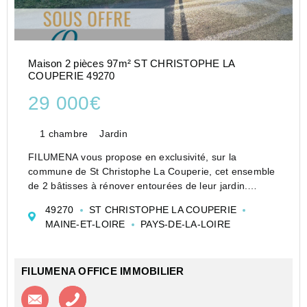
Maison 2 pièces 97m² ST CHRISTOPHE LA
COUPERIE 49270
29 000€
1 chambre
Jardin
FILUMENA vous propose en exclusivité, sur la
commune de St Christophe La Couperie, cet ensemble
de 2 bâtisses à rénover entourées de leur jardin.
Situées au calme de la campagne, la première d'une
49270
ST CHRISTOPHE LA COUPERIE
superficie d'environ 42 m2 et la seconde d'e...
MAINE-ET-LOIRE
PAYS-DE-LA-LOIRE
FILUMENA OFFICE IMMOBILIER
Contacter l'agence
Appeler l’agence