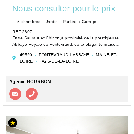
Nous consulter pour le prix
5 chambres
Jardin
Parking / Garage
REF:2607
Entre Saumur et Chinon,à proximité de la prestigieuse
Abbaye Royale de Fontevraud, cette élégante maison
en tuffeau allie authenticité et beaux volumes
49590
FONTEVRAUD L ABBAYE
MAINE-ET-
Au rez-de-chaussée,vous découvrirez une entrée avec
LOIRE
PAYS-DE-LA-LOIRE
départ escalier desservant un agréable ...
Agence BOURBON
Contacter l'agence
Appeler l’agence