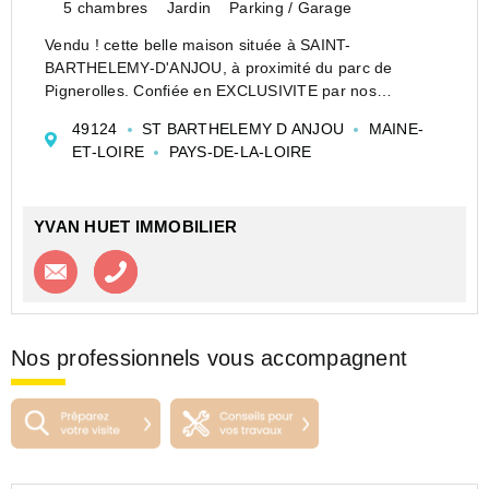
5 chambres
Jardin
Parking / Garage
Vendu ! cette belle maison située à SAINT-
BARTHELEMY-D'ANJOU, à proximité du parc de
Pignerolles. Confiée en EXCLUSIVITE par nos
vendeurs, cette maison construite en 2023,
49124
ST BARTHELEMY D ANJOU
MAINE-
principalement de plain-pied, offrent au rez-de-
ET-LOIRE
PAYS-DE-LA-LOIRE
chaussée une entrée, une très belle...
YVAN HUET IMMOBILIER
Contacter l'agence
Appeler l’agence
Nos professionnels vous accompagnent