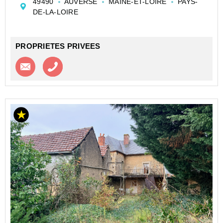
49490
AUVERSE
MAINE-ET-LOIRE
PAYS-
vie, d'une chambre et d'une s...
DE-LA-LOIRE
PROPRIETES PRIVEES
Contacter l'agence
Appeler l’agence