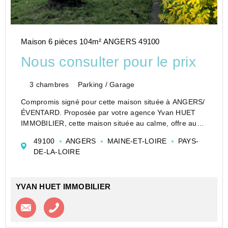
Maison 6 pièces 104m² ANGERS 49100
Nous consulter pour le prix
3 chambres
Parking / Garage
Compromis signé pour cette maison située à ANGERS/
ÉVENTARD. Proposée par votre agence Yvan HUET
IMMOBILIER, cette maison située au calme, offre au
rez-de-chaussée : vaste entrée, salon/salle à manger,
49100
ANGERS
MAINE-ET-LOIRE
PAYS-
cuisine équipée donnant sur une véranda, wc, salle de
DE-LA-LOIRE
bains...
YVAN HUET IMMOBILIER
Contacter l'agence
Appeler l’agence