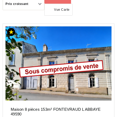
Trier
Prix croissant
par
Vue Carte
ACHAT
MAISON
PAYS-
DE-
LA-
LOIRE
MAINE-
ET-
LOIRE
(49)
Maison 8 pièces 153m² FONTEVRAUD L ABBAYE
49590