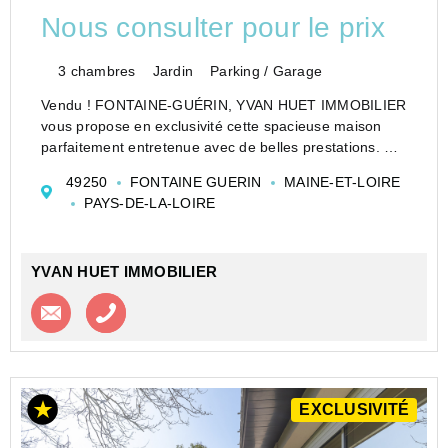
Nous consulter pour le prix
3 chambres
Jardin
Parking / Garage
Vendu ! FONTAINE-GUÉRIN, YVAN HUET IMMOBILIER
vous propose en exclusivité cette spacieuse maison
parfaitement entretenue avec de belles prestations. Au
rez-de-chaussée : entrée, salon-salle à manger avec
49250
FONTAINE GUERIN
MAINE-ET-LOIRE
cheminée foyer fermé, cuisine équipée donnant sur
PAYS-DE-LA-LOIRE
terras...
YVAN HUET IMMOBILIER
Contacter l'agence
Appeler l’agence
EXCLUSIVITÉ