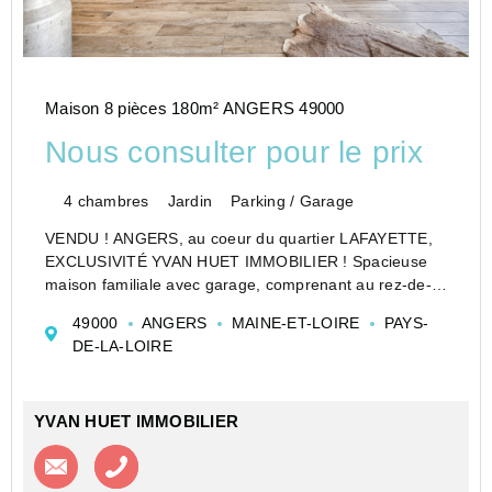
Maison 8 pièces 180m² ANGERS 49000
Nous consulter pour le prix
4 chambres
Jardin
Parking / Garage
VENDU ! ANGERS, au coeur du quartier LAFAYETTE,
EXCLUSIVITÉ YVAN HUET IMMOBILIER ! Spacieuse
maison familiale avec garage, comprenant au rez-de-
chaussée : une vaste entrée, cuisine semi-ouverte sur
49000
ANGERS
MAINE-ET-LOIRE
PAYS-
salon-salle à manger donnant sur jardin exposé au
DE-LA-LOIRE
sud, wc. Au ...
YVAN HUET IMMOBILIER
Contacter l'agence
Appeler l’agence