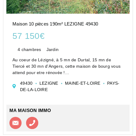
Maison 10 pièces 190m² LEZIGNE 49430
57 150€
4 chambres
Jardin
Au coeur de Lézigné, à 5 mn de Durtal, 15 mn de
Tiercé et 30 mn d'Angers, cette maison de bourg vous
attend pour etre rénovée !
Elle peut proposer jusqu'à 190 m2 habitables avec 4
49430
LEZIGNE
MAINE-ET-LOIRE
PAYS-
chambres et sur deux niveaux.
DE-LA-LOIRE
Le terrain sera de 550 m2 une fo...
MA MAISON IMMO
Contacter l'agence
Appeler l’agence