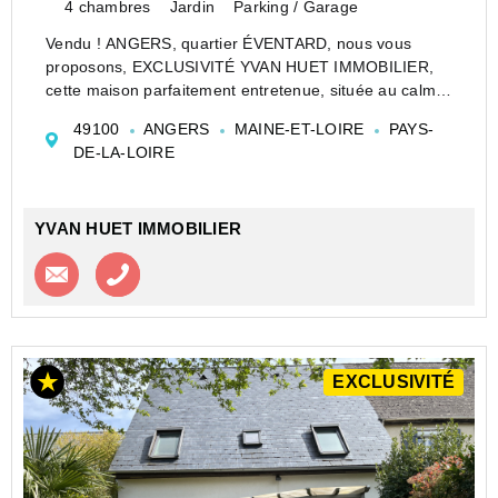
4 chambres
Jardin
Parking / Garage
Vendu ! ANGERS, quartier ÉVENTARD, nous vous
proposons, EXCLUSIVITÉ YVAN HUET IMMOBILIER,
cette maison parfaitement entretenue, située au calme
d'une impasse, offrant au rez-de-chaussée : vaste
49100
ANGERS
MAINE-ET-LOIRE
PAYS-
entrée, chambre avec salle douche, pièce avec douche
DE-LA-LOIRE
et wc, c...
YVAN HUET IMMOBILIER
Contacter l'agence
Appeler l’agence
EXCLUSIVITÉ