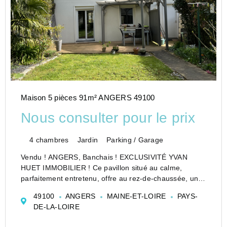
Maison 5 pièces 91m² ANGERS 49100
Nous consulter pour le prix
4 chambres
Jardin
Parking / Garage
Vendu ! ANGERS, Banchais ! EXCLUSIVITÉ YVAN
HUET IMMOBILIER ! Ce pavillon situé au calme,
parfaitement entretenu, offre au rez-de-chaussée, un
salon-séjour donnant sur une terrasse bois avec
49100
ANGERS
MAINE-ET-LOIRE
PAYS-
pergola, une cuisine séparée aménagée et équipée,
DE-LA-LOIRE
wc. Un garage. A l&...