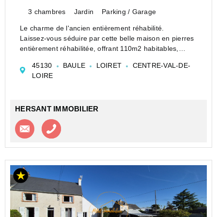
3 chambres
Jardin
Parking / Garage
Le charme de l'ancien entièrement réhabilité.
Laissez-vous séduire par cette belle maison en pierres
entièrement réhabilitée, offrant 110m2 habitables,
alliant le cachet de l'ancien et le confort d'aujourd'hui.
45130
BAULE
LOIRET
CENTRE-VAL-DE-
Dès l'entrée, dé...
LOIRE
HERSANT IMMOBILIER
Contacter l'agence
Appeler l’agence