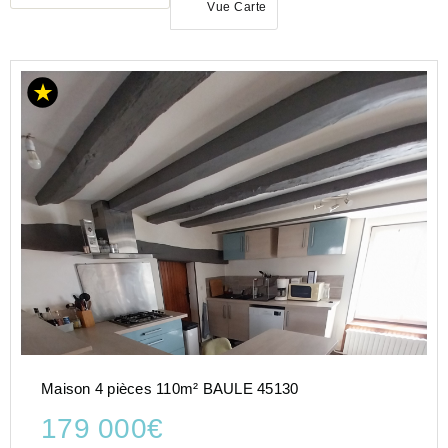
Vue Carte
ACHAT
MAISON
CENTRE-
VAL-DE-
LOIRE
LOIRET
(45)
BAULE
(45130)
Maison 4 pièces 110m² BAULE 45130
179 000€