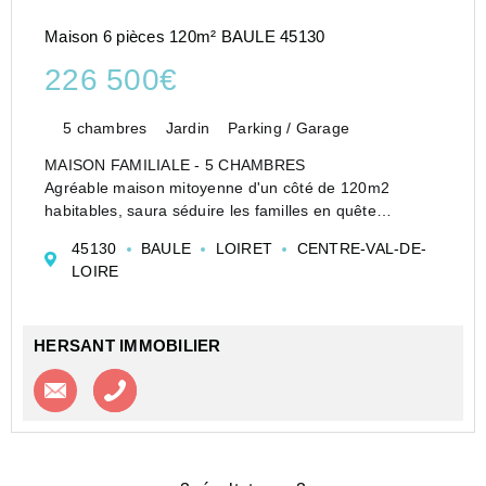
Maison 6 pièces 120m² BAULE 45130
226 500€
5 chambres
Jardin
Parking / Garage
MAISON FAMILIALE - 5 CHAMBRES
Agréable maison mitoyenne d'un côté de 120m2
habitables, saura séduire les familles en quête
d'espace, de confort et de proximité avec toutes les
45130
BAULE
LOIRET
CENTRE-VAL-DE-
commodités.
LOIRE
Au rez de chaussée : une entrée avec rangements, un
wc...
HERSANT IMMOBILIER
Contacter l'agence
Appeler l’agence