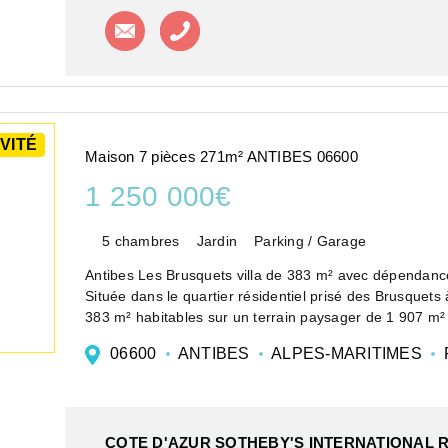
Contacter l'agence
Appeler l'agence
VITÉ
Maison 7 pièces 271m² ANTIBES 06600
1 250 000€
5 chambres
Jardin
Parking / Garage
Antibes Les Brusquets villa de 383 m² avec dépendance,
Située dans le quartier résidentiel prisé des Brusquets
383 m² habitables sur un terrain paysager de 1 907 m² 
06600
ANTIBES
ALPES-MARITIMES
COTE D'AZUR SOTHEBY'S INTERNATIONAL 