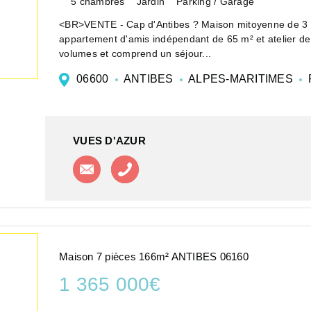
5 chambres
Jardin
Parking / Garage
<BR>VENTE - Cap d'Antibes ? Maison mitoyenne de 3 
appartement d'amis indépendant de 65 m² et atelier d
volumes et comprend un séjour...
06600
ANTIBES
ALPES-MARITIMES
VUES D'AZUR
Contacter l'agence
Appeler l'agence
Maison 7 pièces 166m² ANTIBES 06160
1 365 000€