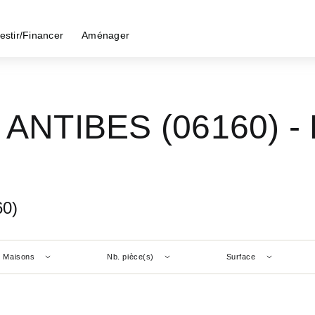
estir/Financer
Aménager
- ANTIBES (06160)
- 
60)
Maisons
Nb. pièce(s)
Surface