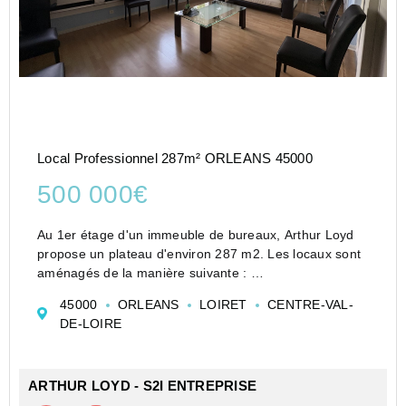
Local Professionnel 287m² ORLEANS 45000
500 000€
Au 1er étage d'un immeuble de bureaux, Arthur Loyd
propose un plateau d'environ 287 m2. Les locaux sont
aménagés de la manière suivante :
Une entrée,
45000
ORLEANS
LOIRET
CENTRE-VAL-
Un secrétariat avec salle d'attente
DE-LOIRE
10 bureaux
une salle informatique
un l...
ARTHUR LOYD - S2I ENTREPRISE