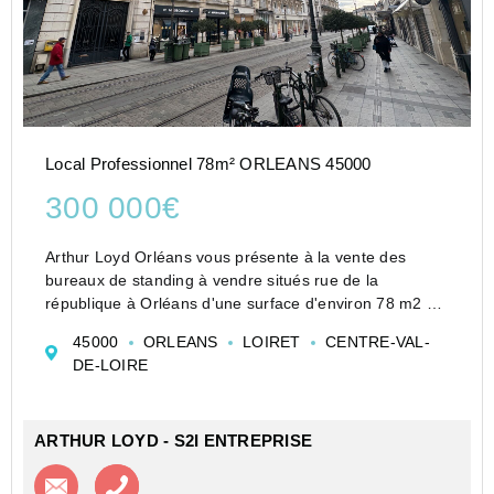
Local Professionnel 78m² ORLEANS 45000
300 000€
Arthur Loyd Orléans vous présente à la vente des
bureaux de standing à vendre situés rue de la
république à Orléans d'une surface d'environ 78 m2 qui
se composent de la manière suivante :
45000
ORLEANS
LOIRET
CENTRE-VAL-
Une entrée, une cuisine, un débarras, des sanitaires,
DE-LOIRE
un ...
ARTHUR LOYD - S2I ENTREPRISE
Contacter l'agence
Appeler l’agence