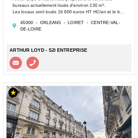
bureaux actuellement loués d'environ 130 m².
Les locaux sont loués 16 800 euros HT HC/an et le bail
commercial est en cours jusqu'au 18/12/2034
45000
ORLEANS
LOIRET
CENTRE-VAL-
Le rez-de-chaussée comprend une entrée, à l'...
DE-LOIRE
ARTHUR LOYD - S2I ENTREPRISE
Contacter l'agence
Appeler l’agence