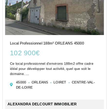
Local Professionnel 188m² ORLEANS 45000
102 900€
Ce local professionnel d'environs 188m2 offre cadre
idéal pour développer tout activité, quel que soit le
domaine.
Situé dans une rue calme, à proximité immédiate de
45000
ORLEANS
LOIRET
CENTRE-VAL-
l'Avenue des Droits de l'Homme et des commerces, il
DE-LOIRE
bénéficie d'un em...
ALEXANDRA DELCOURT IMMOBILIER