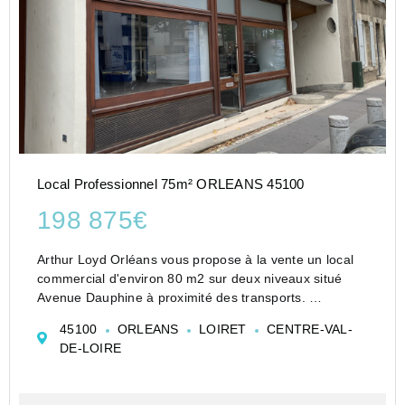
Local Professionnel 75m² ORLEANS 45100
198 875€
Arthur Loyd Orléans vous propose à la vente un local
commercial d'environ 80 m2 sur deux niveaux situé
Avenue Dauphine à proximité des transports.
-Visibilité sur rue et axe passant (tram, piétons,
45100
ORLEANS
LOIRET
CENTRE-VAL-
voitures)
DE-LOIRE
-place de parking