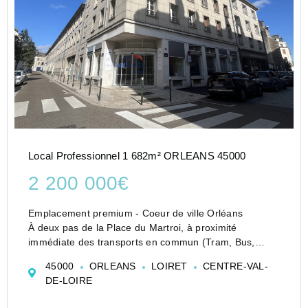
Local Professionnel 1 682m² ORLEANS 45000
2 200 000€
Emplacement premium - Coeur de ville Orléans
À deux pas de la Place du Martroi, à proximité
immédiate des transports en commun (Tram, Bus,
Vélos en libre-service du réseau TAO) et à moins de 10
45000
ORLEANS
LOIRET
CENTRE-VAL-
minutes à pied de la Gare d'Orléans, découvrez un
DE-LOIRE
ensembl...