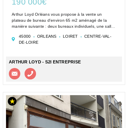
190 000€
Arthur Loyd Orléans vous propose à la vente un
plateau de bureau d'environ 65 m2 aménagé de la
manière suivante : deux bureaux individuels, une salle
de réunion, un open space et un sanitaire PMR.
45000
ORLEANS
LOIRET
CENTRE-VAL-
Les bureaux sont situés dans un immeuble récent et
DE-LOIRE
bé...
ARTHUR LOYD - S2I ENTREPRISE
Contacter l'agence
Appeler l’agence