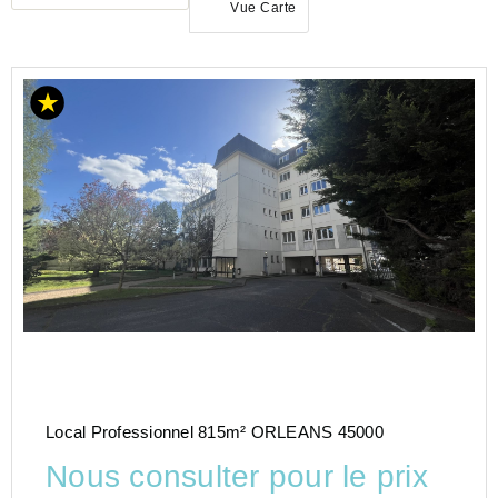
Vue Carte
ACHAT
BUREAU
CENTRE-
VAL-DE-
LOIRE
LOIRET
(45)
ORLEANS
(45000)
Local Professionnel 815m² ORLEANS 45000
Nous consulter pour le prix