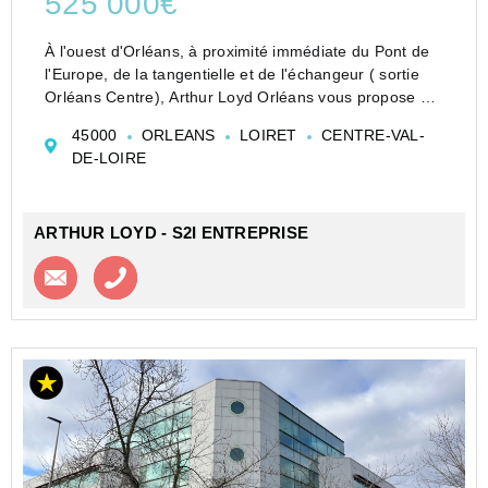
525 000€
À l'ouest d'Orléans, à proximité immédiate du Pont de
l'Europe, de la tangentielle et de l'échangeur ( sortie
Orléans Centre), Arthur Loyd Orléans vous propose à
la vente un plateau de bureaux de 359,67 m² situé au
45000
ORLEANS
LOIRET
CENTRE-VAL-
4ème et dernier étage d&#...
DE-LOIRE
ARTHUR LOYD - S2I ENTREPRISE
Contacter l'agence
Appeler l’agence