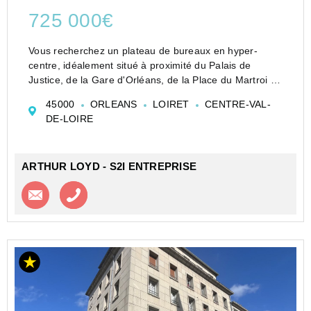
725 000€
Vous recherchez un plateau de bureaux en hyper-
centre, idéalement situé à proximité du Palais de
Justice, de la Gare d'Orléans, de la Place du Martroi et
des principaux réseaux de transports ? Arthur Loyd
45000
ORLEANS
LOIRET
CENTRE-VAL-
vous propose un plateau lumineux d'environ 42...
DE-LOIRE
ARTHUR LOYD - S2I ENTREPRISE
Contacter l'agence
Appeler l’agence