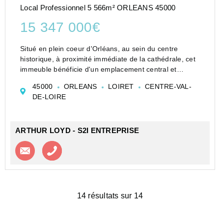
Local Professionnel 5 566m² ORLEANS 45000
15 347 000€
Situé en plein coeur d'Orléans, au sein du centre
historique, à proximité immédiate de la cathédrale, cet
immeuble bénéficie d'un emplacement central et
recherché, offrant un cadre urbain qualitatif.
45000
ORLEANS
LOIRET
CENTRE-VAL-
L'actif profite d'une accessibilité ...
DE-LOIRE
ARTHUR LOYD - S2I ENTREPRISE
Contacter l'agence
Appeler l’agence
14 résultats sur 14