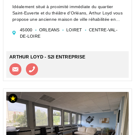
Idéalement situé à proximité immédiate du quartier
Saint-Euverte et du théâtre d'Orléans, Arthur Loyd vous
propose une ancienne maison de ville réhabilitée en
locaux professionnels, développant une surface
45000
ORLEANS
LOIRET
CENTRE-VAL-
d'environ 190 m², répartie sur trois niveaux...
DE-LOIRE
ARTHUR LOYD - S2I ENTREPRISE
Contacter l'agence
Appeler l’agence