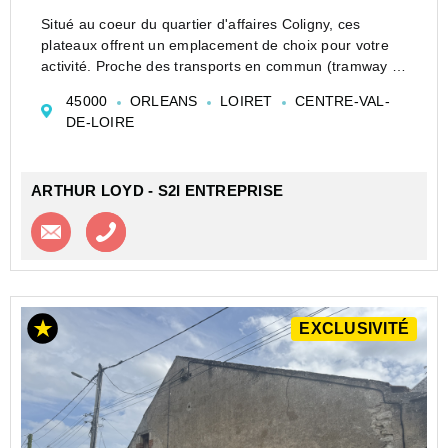
Situé au coeur du quartier d'affaires Coligny, ces
plateaux offrent un emplacement de choix pour votre
activité. Proche des transports en commun (tramway et
bus TAO) et de toutes les commodités. Arthur Loyd
45000
ORLEANS
LOIRET
CENTRE-VAL-
vous propose trois plateaux situés au 1er et au ...
DE-LOIRE
ARTHUR LOYD - S2I ENTREPRISE
Contacter l'agence
Appeler l’agence
EXCLUSIVITÉ