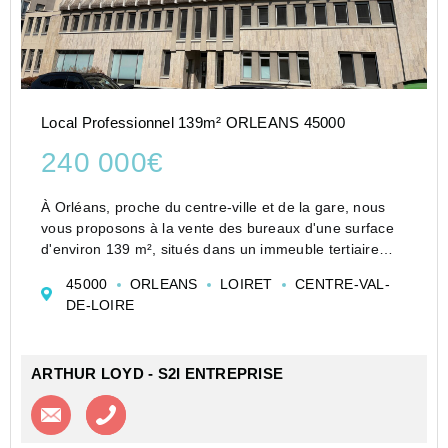
Local Professionnel 139m² ORLEANS 45000
240 000€
À Orléans, proche du centre-ville et de la gare, nous
vous proposons à la vente des bureaux d'une surface
d'environ 139 m², situés dans un immeuble tertiaire
bien entretenu.
45000
ORLEANS
LOIRET
CENTRE-VAL-
La surface se compose de deux bureaux, d'un open
DE-LOIRE
space, d'une ...
ARTHUR LOYD - S2I ENTREPRISE
Contacter l'agence
Appeler l’agence