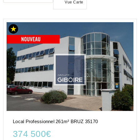
Vue Carte
ACHAT
BUREAU
BRETAGNE
ILLE-
ET-
VILAINE
(35)
BRUZ
(35170)
Local Professionnel 261m² BRUZ 35170
374 500€