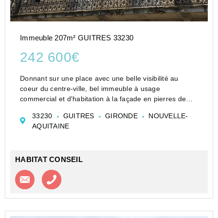
Immeuble 207m² GUITRES 33230
242 600€
Donnant sur une place avec une belle visibilité au
coeur du centre-ville, bel immeuble à usage
commercial et d'habitation à la façade en pierres de
taille comprenant un local commercial de 120 m²
33230
GUITRES
GIRONDE
NOUVELLE-
environ au rez-de-chaussée avec boutique, laboratoire,
AQUITAINE
rése...
HABITAT CONSEIL
Contacter l'agence
Appeler l’agence