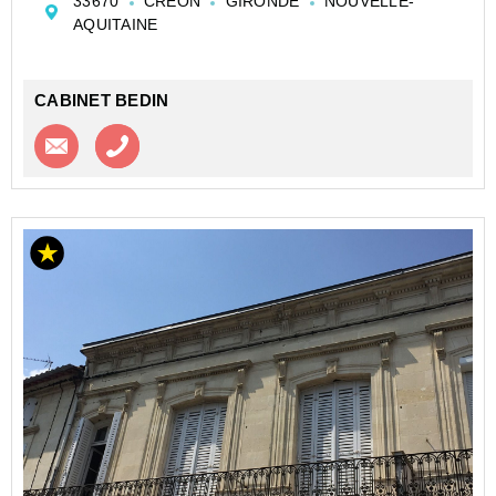
33670
CREON
GIRONDE
NOUVELLE-
recherchant un emplacement stratégique. L'ensemble
AQUITAINE
s...
CABINET BEDIN
Contacter l'agence
Appeler l’agence