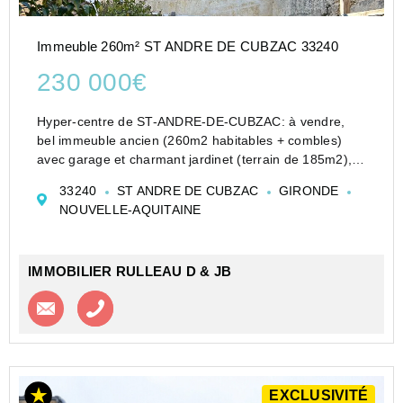
Immeuble 260m² ST ANDRE DE CUBZAC 33240
230 000€
Hyper-centre de ST-ANDRE-DE-CUBZAC: à vendre,
bel immeuble ancien (260m2 habitables + combles)
avec garage et charmant jardinet (terrain de 185m2),
proche des commodités (gare, commerces, écoles,
33240
ST ANDRE DE CUBZAC
GIRONDE
services). Ce grand immeuble en pierre comprenant 11
NOUVELLE-AQUITAINE
pièces disp...
IMMOBILIER RULLEAU D & JB
Contacter l'agence
Appeler l’agence
EXCLUSIVITÉ