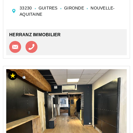
humaine, cet immeuble de caractère représente une
33230
GUITRES
GIRONDE
NOUVELLE-
belle opportunité pour un projet alliant vie résid...
AQUITAINE
HERRANZ IMMOBILIER
Contacter l'agence
Appeler l’agence