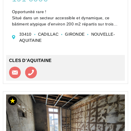
Opportunité rare !
Situé dans un secteur accessible et dynamique, ce
bâtiment atypique d'environ 200 m2 répartis sur trois
niveaux offre un fort potentiel commercial ou
33410
CADILLAC
GIRONDE
NOUVELLE-
événementiel.
AQUITAINE
Autrefois exploitée comme boîte de nuit, cette structure
dispose d...
CLES D'AQUITAINE
Contacter l'agence
Appeler l’agence