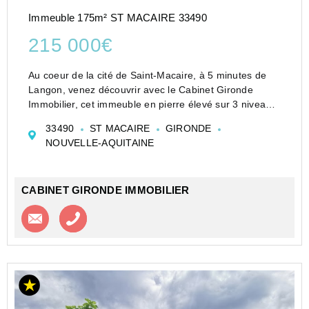
Immeuble 175m² ST MACAIRE 33490
215 000€
Au coeur de la cité de Saint-Macaire, à 5 minutes de
Langon, venez découvrir avec le Cabinet Gironde
Immobilier, cet immeuble en pierre élevé sur 3 niveaux.
Il se compose, en rez de chaussée, d'un local
33490
ST MACAIRE
GIRONDE
commercial loué comprenant 3 bureaux, une réserve
NOUVELLE-AQUITAINE
et...
CABINET GIRONDE IMMOBILIER
Contacter l'agence
Appeler l’agence