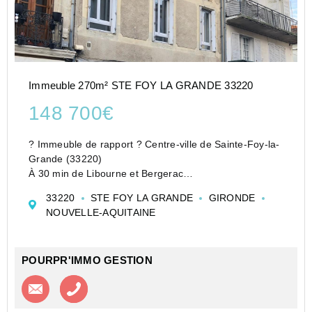
Immeuble 270m² STE FOY LA GRANDE 33220
148 700€
? Immeuble de rapport ? Centre-ville de Sainte-Foy-la-
Grande (33220)
À 30 min de Libourne et Bergerac
Découvrez cet immeuble de rapport d'environ 270 m²,
33220
STE FOY LA GRANDE
GIRONDE
idéalement situé en plein coeur de Sainte-Foy-la-
NOUVELLE-AQUITAINE
Grande, à proximité immédiate des commerces, s...
POURPR'IMMO GESTION
Contacter l'agence
Appeler l’agence