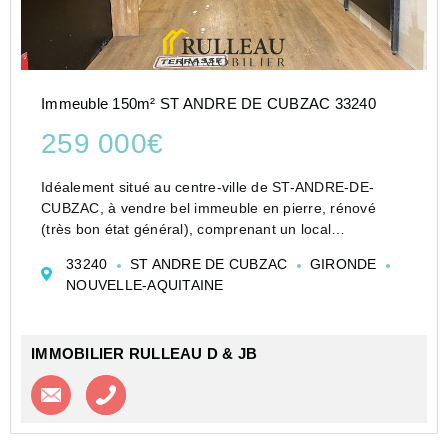
Immeuble 150m² ST ANDRE DE CUBZAC 33240
259 000€
Idéalement situé au centre-ville de ST-ANDRE-DE-
CUBZAC, à vendre bel immeuble en pierre, rénové
(très bon état général), comprenant un local
commercial avec terrasse et un appartement type T3 à
33240
ST ANDRE DE CUBZAC
GIRONDE
l'étage, l'ensemble est libre d'occupation. Le rez-...
NOUVELLE-AQUITAINE
IMMOBILIER RULLEAU D & JB
Contacter l'agence
Appeler l’agence