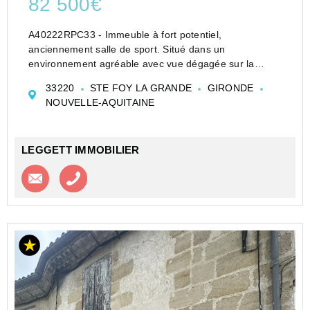
82 500€
A40222RPC33 - Immeuble à fort potentiel,
anciennement salle de sport. Situé dans un
environnement agréable avec vue dégagée sur la
rivière, cet immeuble développe environ 340m²
33220
STE FOY LA GRANDE
GIRONDE
habitable, avec un jardin de 477m².
NOUVELLE-AQUITAINE
Disposition :
-Rez-de-chaussée : un hal...
LEGGETT IMMOBILIER
Contacter l'agence
Appeler l’agence