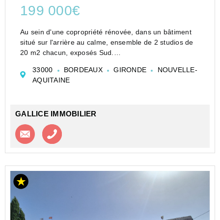
199 000€
Au sein d'une copropriété rénovée, dans un bâtiment
situé sur l'arrière au calme, ensemble de 2 studios de
20 m2 chacun, exposés Sud.
Un studio en rez-de-chaussée avec cour privative et un
33000
BORDEAUX
GIRONDE
NOUVELLE-
studio au 1er étage avec balcon. Appartements à finir
AQUITAINE
de r...
GALLICE IMMOBILIER
Contacter l'agence
Appeler l’agence