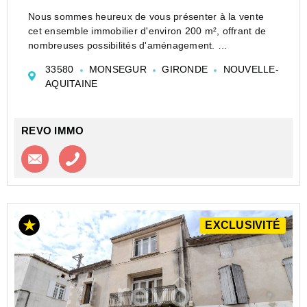
Nous sommes heureux de vous présenter à la vente
cet ensemble immobilier d'environ 200 m², offrant de
nombreuses possibilités d'aménagement.
Au rez-de-chaussée, vous découvrirez un grand
33580
MONSEGUR
GIRONDE
NOUVELLE-
garage avec un vaste espace de stockage, idéal pour
AQUITAINE
une act...
REVO IMMO
Contacter l'agence
Appeler l’agence
EXCLUSIVITÉ