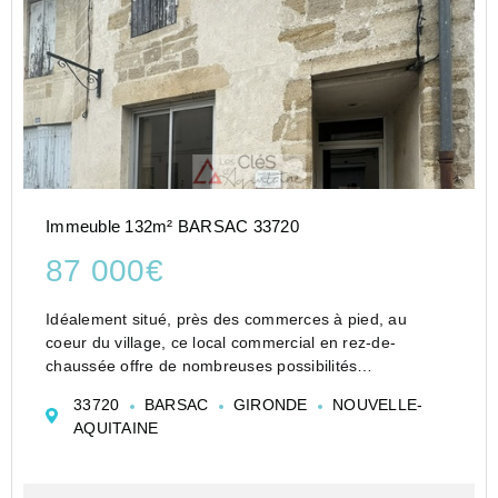
Immeuble 132m² BARSAC 33720
87 000€
Idéalement situé, près des commerces à pied, au
coeur du village, ce local commercial en rez-de-
chaussée offre de nombreuses possibilités
d'aménagement pour une activité professionnelle
33720
BARSAC
GIRONDE
NOUVELLE-
libérale, anciennement cabinet médical.
AQUITAINE
Le rez-de-chaussée se com...