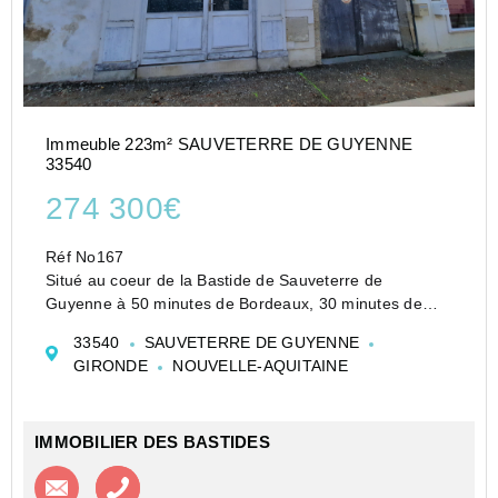
Immeuble 223m² SAUVETERRE DE GUYENNE
33540
274 300€
Réf No167
Situé au coeur de la Bastide de Sauveterre de
Guyenne à 50 minutes de Bordeaux, 30 minutes de
Libourne et 15 Minutes de La Réole. venez découvrir
33540
SAUVETERRE DE GUYENNE
cet immeuble de rapport composé de 3 logements
GIRONDE
NOUVELLE-AQUITAINE
actuellemnt loués.
Le premier logement type 2 de 43...
IMMOBILIER DES BASTIDES
Contacter l'agence
Appeler l’agence