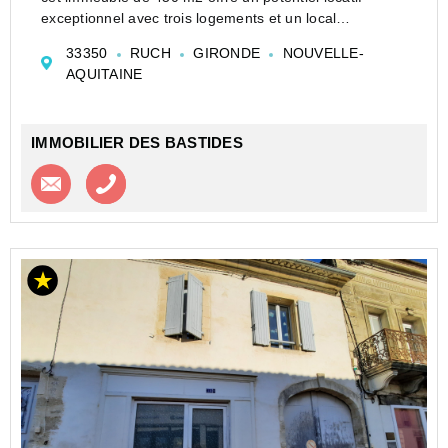
exceptionnel avec trois logements et un local
commercial, générant un revenu mensuel actuel de
33350
RUCH
GIRONDE
NOUVELLE-
plus de 2 000 EUR.
AQUITAINE
La maison de 110 m2 avec garage et j...
IMMOBILIER DES BASTIDES
Contacter l'agence
Appeler l’agence