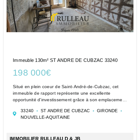
Immeuble 130m² ST ANDRE DE CUBZAC 33240
198 000€
Situé en plein coeur de Saint-André-de-Cubzac, cet
immeuble de rapport représente une excellente
opportunité d'investissement grâce à son emplacement
privilégié, son revenu locatif immédiat et son fort
33240
ST ANDRE DE CUBZAC
GIRONDE
potentiel de valorisation.
NOUVELLE-AQUITAINE
Développant une surfac...
IMMOBILIER RULLEAU D & JB