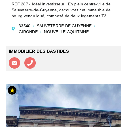
REF 287 - Idéal investisseur ! En plein centre-ville de
Sauveterre-de-Guyenne, découvrez cet immeuble de
bourg vendu loué, composé de deux logements T3
offrant une rentabilité immédiate.
33540
SAUVETERRE DE GUYENNE
Les appartements, de 99 m2 et 80 m2, bénéficient
GIRONDE
NOUVELLE-AQUITAINE
chacun d'une bel...
IMMOBILIER DES BASTIDES
Contacter l'agence
Appeler l’agence