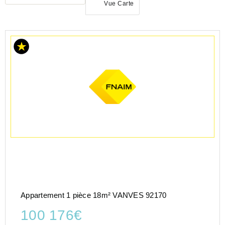
Vue Carte
ACHAT
APPARTEMENT
ILE-
DE-
FRANCE
HAUTS-
DE-
SEINE
(92)
VANVES
(92170)
Appartement 1 pièce 18m² VANVES 92170
100 176€