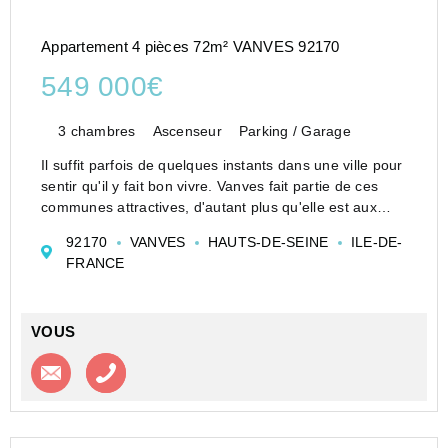
Appartement 4 pièces 72m² VANVES 92170
549 000€
3 chambres
Ascenseur
Parking / Garage
Il suffit parfois de quelques instants dans une ville pour
sentir qu'il y fait bon vivre. Vanves fait partie de ces
communes attractives, d'autant plus qu'elle est aux
portes de Paris.
92170
VANVES
HAUTS-DE-SEINE
ILE-DE-
Grâce aux activités, au marché, aux quartiers
FRANCE
résidentie...
VOUS
Contacter l'agence
Appeler l’agence