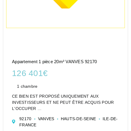
Appartement 1 pièce 20m² VANVES 92170
126 401€
1 chambre
CE BIEN EST PROPOSÉ UNIQUEMENT AUX
INVESTISSEURS ET NE PEUT ÊTRE ACQUIS POUR
L'OCCUPER
CESSION APPARTEMENT EN RÉSIDENCE
92170
VANVES
HAUTS-DE-SEINE
ILE-DE-
ETUDIANTE DE TYPE STUDIO DE 20 M² À VANVES -
FRANCE
NEXITY STUDÉA - VANVES - BLEUZEN - NEXITY