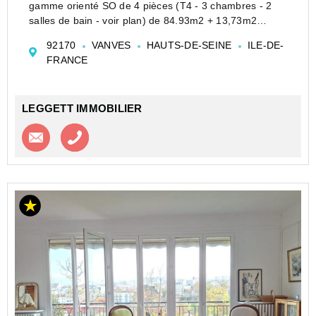
gamme orienté SO de 4 pièces (T4 - 3 chambres - 2
salles de bain - voir plan) de 84.93m2 + 13,73m2
balcon, résolument optimisés et prêt à emménager à
92170
VANVES
HAUTS-DE-SEINE
ILE-DE-
2eme trimestre 2025, offrant clarté et modernité au 2e
FRANCE
étage ...
LEGGETT IMMOBILIER
Contacter l'agence
Appeler l’agence