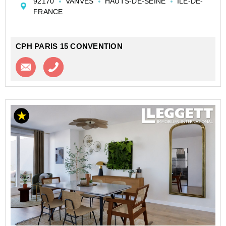
92170
VANVES
HAUTS-DE-SEINE
ILE-DE-
avec sa salle de bains privative et une autre...
FRANCE
CPH PARIS 15 CONVENTION
Contacter l'agence
Appeler l’agence