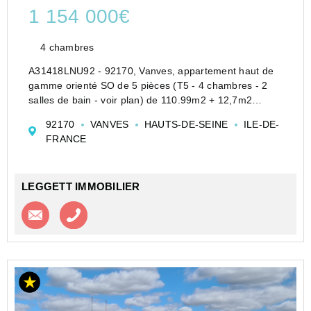
1 154 000€
4 chambres
A31418LNU92 - 92170, Vanves, appartement haut de
gamme orienté SO de 5 pièces (T5 - 4 chambres - 2
salles de bain - voir plan) de 110.99m2 + 12,7m2
balcon, résolument optimisés et prêt à emménager à
92170
VANVES
HAUTS-DE-SEINE
ILE-DE-
2eme trimestre 2025, offrant clarté et modernité au 3e
FRANCE
étage ...
LEGGETT IMMOBILIER
Contacter l'agence
Appeler l’agence