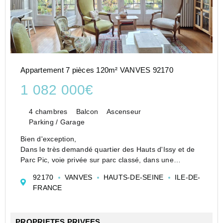
Appartement 7 pièces 120m² VANVES 92170
1 082 000€
4 chambres
Balcon
Ascenseur
Parking / Garage
Bien d'exception,
Dans le très demandé quartier des Hauts d'Issy et de
Parc Pic, voie privée sur parc classé, dans une
résidence d'architecte emplie d'histoire, Art Déco, ce
92170
VANVES
HAUTS-DE-SEINE
ILE-DE-
duplex en dernier étage propose la partie jour et la
FRANCE
partie nu...
PROPRIETES PRIVEES