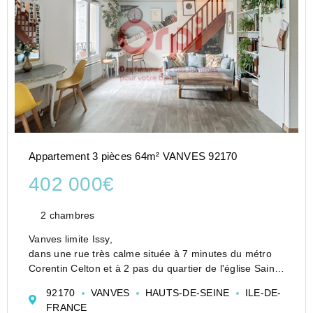
Appartement 3 pièces 64m² VANVES 92170
402 000€
2 chambres
Vanves limite Issy,
dans une rue très calme située à 7 minutes du métro
Corentin Celton et à 2 pas du quartier de l'église Saint-
Rémy
92170
VANVES
HAUTS-DE-SEINE
ILE-DE-
venez découvrir cet appartement de 3 pièces duplex
FRANCE
VENDU OCCUPE, logé au dernier étage d'une petite