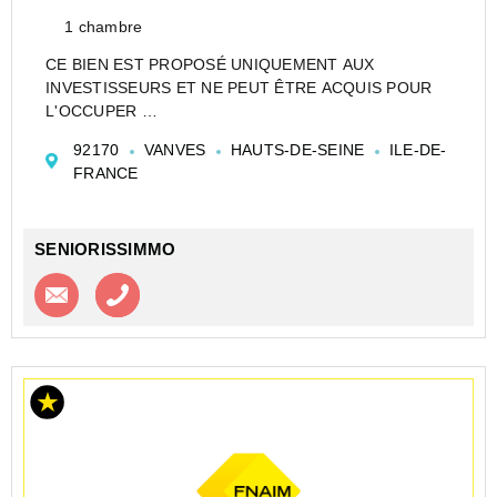
1 chambre
CE BIEN EST PROPOSÉ UNIQUEMENT AUX
INVESTISSEURS ET NE PEUT ÊTRE ACQUIS POUR
L'OCCUPER
CESSION APPARTEMENT EN RÉSIDENCE
92170
VANVES
HAUTS-DE-SEINE
ILE-DE-
ETUDIANTE DE TYPE T1 DE 18 M² À VANVES -
FRANCE
NEXITY STUDÉA - VANVES - MARCHERON - NEXITY
STUDÉA (RE)
Investir dans un appartement de...
SENIORISSIMMO
Contacter l'agence
Appeler l’agence