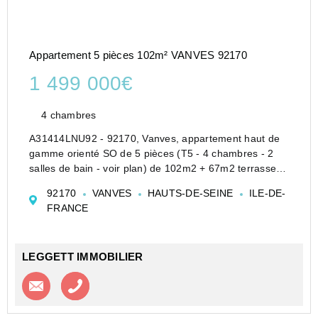
Appartement 5 pièces 102m² VANVES 92170
1 499 000€
4 chambres
A31414LNU92 - 92170, Vanves, appartement haut de
gamme orienté SO de 5 pièces (T5 - 4 chambres - 2
salles de bain - voir plan) de 102m2 + 67m2 terrasse,
résolument optimisés et prêt à emménager à 2eme
92170
VANVES
HAUTS-DE-SEINE
ILE-DE-
trimestre 2025, offrant clarté et modernité au 4e étage
FRANCE
d&#...
LEGGETT IMMOBILIER
Contacter l'agence
Appeler l’agence