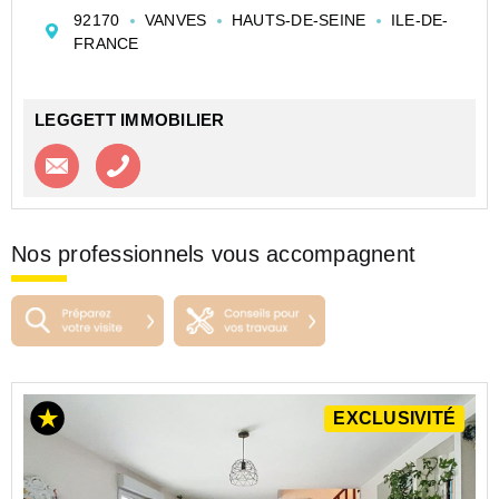
optimisés et prêt à emménager à 2eme trimestre 2025,
92170
VANVES
HAUTS-DE-SEINE
ILE-DE-
offrant clarté et modernité au RDC d'un ens...
FRANCE
LEGGETT IMMOBILIER
Contacter l'agence
Appeler l’agence
Nos professionnels vous accompagnent
EXCLUSIVITÉ