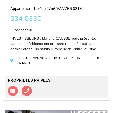
Appartement 1 pièce 27m² VANVES 92170
334 033€
Ascenseur
INVESTISSEURS : Martine CAUSSE vous présente,
dans une résidence entièrement refaite à neuf, au
dernier étage, un studio liumineux de 28m2. cuisine
10m2 et salle de bain.
92170
VANVES
HAUTS-DE-SEINE
ILE-DE-
10mn à pieds des lignes 12 et 13
FRANCE
1mn du parc Frédéric Pic
Vanves : 233 commer...
PROPRIETES PRIVEES
Contacter l'agence
Appeler l’agence