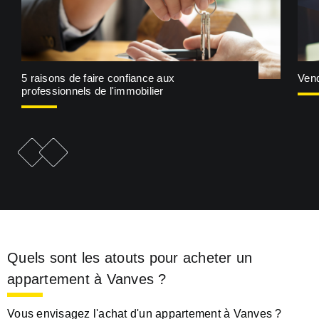
5 raisons de faire confiance aux
Vend
professionnels de l'immobilier
e
F
i
c
h
e
p
r
é
c
é
d
e
n
t
F
i
c
h
e
s
u
i
v
a
n
t
e
Quels sont les atouts pour acheter un
appartement à Vanves ?
Vous envisagez l'achat d'un appartement à Vanves ?