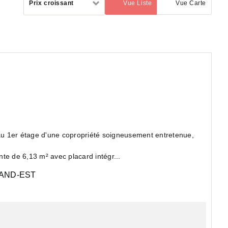
Prix croissant
Vue Liste
Vue Carte
(activé)
par
u 1er étage d'une copropriété soigneusement entretenue,
te de 6,13 m² avec placard intégr...
AND-EST