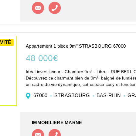
Contacter l'agence
Appeler l'agence
VITÉ
Appartement 1 pièce 9m² STRASBOURG 67000
48 000€
Idéal investisseur - Chambre 9m² - Libre - RUE B
Découvrez ce charmant bien de 9m², baigné de lumière e
un cadre de vie dynamique, cet espace cosy et fonctionn
67000
STRASBOURG
BAS-RHIN
GR
IMMOBILIERE MARNE
Contacter l'agence
Appeler l'agence