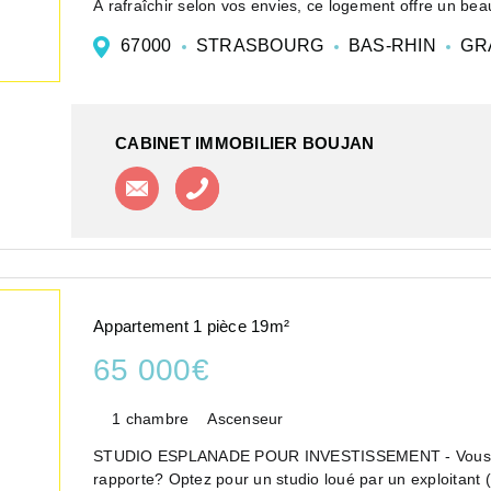
À rafraîchir selon vos envies, ce logement offre un beau
67000
STRASBOURG
BAS-RHIN
GR
CABINET IMMOBILIER BOUJAN
Contacter l'agence
Appeler l'agence
Appartement 1 pièce 19m²
65 000€
1 chambre
Ascenseur
STUDIO ESPLANADE POUR INVESTISSEMENT - Vous souha
rapporte? Optez pour un studio loué par un exploitant (bail commercial de 9 ans avec tacite reconduction),