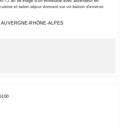
e étage d'un immeuble avec ascenseur en
uisine et salon-séjour donnant sur un balcon d'environ
AUVERGNE-RHÔNE-ALPES
6100