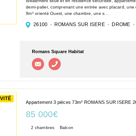
Idéalement situé et en résidence sécurisée, appartement T2 au 6
demi-palier, comprenant une entrée avec placard, une c
9m² orienté Ouest, une chambre, une s...
26100
ROMANS SUR ISERE
DROME
Romans Square Habitat
Contacter l'agence
Appeler l'agence
VITÉ
Appartement 3 pièces 73m² ROMANS SUR ISERE 2
85 000€
2 chambres
Balcon