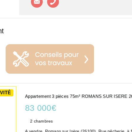
nt
VITÉ
Appartement 3 pièces 75m² ROMANS SUR ISERE 2
83 000€
2 chambres
A vendre, Romans sur Isère (26100), Rue pêcherie, à 1