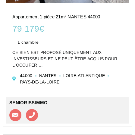
Appartement 1 pièce 21m² NANTES 44000
79 179€
1 chambre
CE BIEN EST PROPOSÉ UNIQUEMENT AUX
INVESTISSEURS ET NE PEUT ÊTRE ACQUIS POUR
L'OCCUPER
CESSION APPARTEMENT EN RÉSIDENCE
44000
NANTES
LOIRE-ATLANTIQUE
ETUDIANTE DE TYPE STUDIO DE 21 M² À NANTES -
PAYS-DE-LA-LOIRE
STUDÉA LOQUIDY - NEXITY STUDEA
Investir dans un appartement de type Studio en Etudi...
SENIORISSIMMO
Contacter l'agence
Appeler l’agence