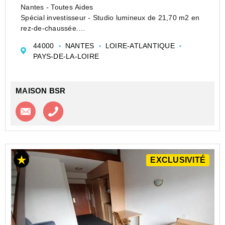
Nantes - Toutes Aides
Spécial investisseur - Studio lumineux de 21,70 m2 en
rez-de-chaussée.
Studio offrant une belle pièce de vie, avec coin cuisine
44000
NANTES
LOIRE-ATLANTIQUE
et salle d'eau avec wc.
PAYS-DE-LA-LOIRE
Fenêtres en double vitrages.
Travaux de rénovation à prévoir, idéa...
MAISON BSR
Contacter l'agence
Appeler l’agence
EXCLUSIVITÉ