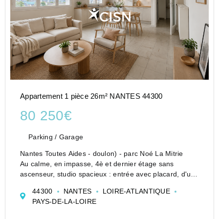
Appartement 1 pièce 26m² NANTES 44300
80 250€
Parking / Garage
Nantes Toutes Aides - doulon) - parc Noé La Mitrie
Au calme, en impasse, 4è et dernier étage sans
ascenseur, studio spacieux : entrée avec placard, d'une
pièce de vie et d'une salle d'eau. dans l'appartement,
44300
NANTES
LOIRE-ATLANTIQUE
tableau électrique refait, ...
PAYS-DE-LA-LOIRE