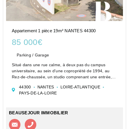
Appartement 1 pièce 19m² NANTES 44300
85 000€
Parking / Garage
Situé dans une rue calme, à deux pas du campus
universitaire, au sein d'une copropriété de 1994, au
Rez-de-chaussée, un studio comprenant une entrée,
un séjour, une kitchenette, une salle d'eau et un
44300
NANTES
LOIRE-ATLANTIQUE
placard. Il bénéficie également d'un garage.<...
PAYS-DE-LA-LOIRE
BEAUSEJOUR IMMOBILIER
Contacter l'agence
Appeler l’agence