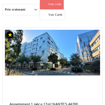
Vue Liste
(activé)
Trier
Prix croissant
par
Vue Carte
ACHAT
APPARTEMENT
PAYS-
DE-
LA-
LOIRE
LOIRE-
ATLANTIQUE
(44)
Appartement 1 pièce 17m² NANTES 44200