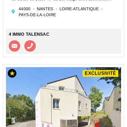
d'une résidence de 2010 est vendu libre de toute
44000
NANTES
LOIRE-ATLANTIQUE
occupation.
PAYS-DE-LA-LOIRE
L'appartement se compose d'une ...
4 IMMO TALENSAC
Contacter l'agence
Appeler l’agence
EXCLUSIVITÉ