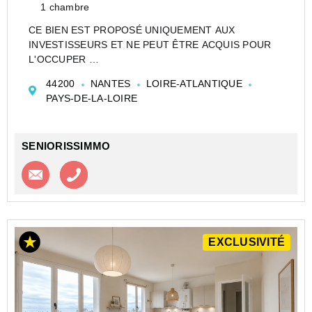
1 chambre
CE BIEN EST PROPOSÉ UNIQUEMENT AUX
INVESTISSEURS ET NE PEUT ÊTRE ACQUIS POUR
L'OCCUPER
STUDIO DE 20 M² À NANTES EN RÉSIDENCE
44200
NANTES
LOIRE-ATLANTIQUE
ÉTUDIANTE - LOT LMNP GÉRÉ PAR MAGORA (EX.
PAYS-DE-LA-LOIRE
ODALYS) - IDÉAL PREMIER INVESTISSEMENT
Au septième étage du bâtiment Plot 3 (appa...
SENIORISSIMMO
Contacter l'agence
Appeler l’agence
EXCLUSIVITÉ