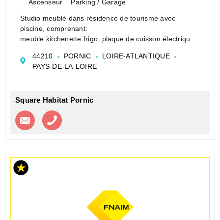
Ascenseur
Parking / Garage
Studio meublé dans résidence de tourisme avec
piscine, comprenant:
meuble kitchenette frigo, plaque de cuisson électrique,
placard bas et haut, ensemble fermé par porte
44210
PORNIC
LOIRE-ATLANTIQUE
coulissante, meuble bains avec vasque, literie 140,
PAYS-DE-LA-LOIRE
bureau, placard penderie, table, ch...
Square Habitat Pornic
Contacter l'agence
Appeler l’agence