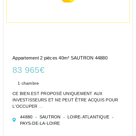
Appartement 2 pièces 40m² SAUTRON 44880
83 965€
1 chambre
CE BIEN EST PROPOSÉ UNIQUEMENT AUX
INVESTISSEURS ET NE PEUT ÊTRE ACQUIS POUR
L'OCCUPER
CESSION APPARTEMENT EN RÉSIDENCE
44880
SAUTRON
LOIRE-ATLANTIQUE
D'AFFAIRES DE TYPE T2 DE 40 M² À SAUTRON - CAP
PAYS-DE-LA-LOIRE
WEST - SAUTRON - BRIMBERNE - CAP WEST (RA)
Investir dans un appartement de t...