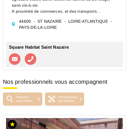
sans vis-à-vis.
A proximité de commerces, et des transports
-parking
44600
ST NAZAIRE
LOIRE-ATLANTIQUE
-local à vélos
PAYS-DE-LA-LOIRE
- locataire en place jusqu'à fin août
les charges incluent l'eau, le chauffage et l'électricité...
Square Habitat Saint Nazaire
Contacter l'agence
Appeler l’agence
Nos professionnels vous accompagnent