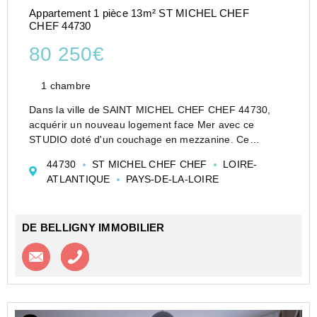
Appartement 1 pièce 13m² ST MICHEL CHEF
CHEF 44730
80 250€
1 chambre
Dans la ville de SAINT MICHEL CHEF CHEF 44730,
acquérir un nouveau logement face Mer avec ce
STUDIO doté d'un couchage en mezzanine. Ce
logement peut convenir pour une première acquisition
44730
ST MICHEL CHEF CHEF
LOIRE-
immobilière, un pied à terre à la mer en résidence
ATLANTIQUE
PAYS-DE-LA-LOIRE
secondaire. N&#...
DE BELLIGNY IMMOBILIER
Contacter l'agence
Appeler l’agence