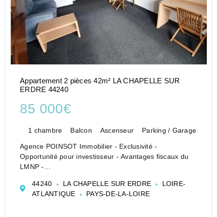
Appartement 2 pièces 42m² LA CHAPELLE SUR
ERDRE 44240
85 000€
1 chambre
Balcon
Ascenseur
Parking / Garage
Agence POINSOT Immobilier - Exclusivité -
Opportunité pour investisseur - Avantages fiscaux du
LMNP -
Idéalement située à 5 kms au nord de Nantes, sur la
44240
LA CHAPELLE SUR ERDRE
LOIRE-
commune de LA CHAPELLE SUR ERDRE, au carrefour
ATLANTIQUE
PAYS-DE-LA-LOIRE
de plusieurs zones d'activités économiques, l&...