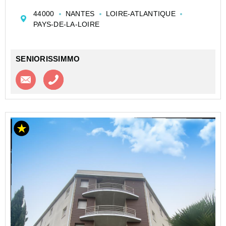
CESSION APPARTEMENT EN RÉSIDENCE
44000
NANTES
LOIRE-ATLANTIQUE
ETUDIANTE DE TYPE STUDIO DE 20 M² À NANTES -
PAYS-DE-LA-LOIRE
LA RIVIERE - SOCIETE HOTELIERE DU LOGEMENT
ETUDIANT
Investir dans un appartement de...
SENIORISSIMMO
Contacter l'agence
Appeler l’agence