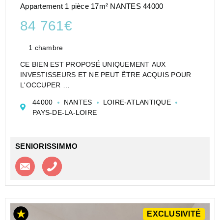
Appartement 1 pièce 17m² NANTES 44000
84 761€
1 chambre
CE BIEN EST PROPOSÉ UNIQUEMENT AUX
INVESTISSEURS ET NE PEUT ÊTRE ACQUIS POUR
L'OCCUPER
CESSION APPARTEMENT EN RÉSIDENCE
44000
NANTES
LOIRE-ATLANTIQUE
D'AFFAIRES DE TYPE 1 DE 17 M² À NANTES -
PAYS-DE-LA-LOIRE
APPART'CITY CLASSIC NANTES VIARME -
APPART'CITY
Appartement type 1 de 17...
SENIORISSIMMO
Contacter l'agence
Appeler l’agence
EXCLUSIVITÉ