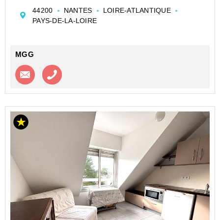
commercial en cours avec un loyer défini par contrat.
44200
NANTES
LOIRE-ATLANTIQUE
Ce studio de 18.48 m2, situé au 3ème étage, o...
PAYS-DE-LA-LOIRE
MGG
Contacter l'agence
Appeler l’agence