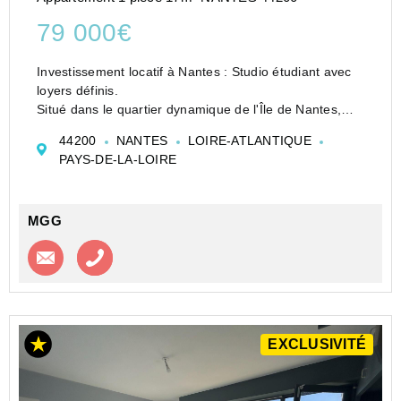
79 000€
Investissement locatif à Nantes : Studio étudiant avec
loyers définis.
Situé dans le quartier dynamique de l'Île de Nantes,
découvrez ce studio de 17 m2 au sein d'une Résidence
44200
NANTES
LOIRE-ATLANTIQUE
étudiantes à fort taux d'occupation.
PAYS-DE-LA-LOIRE
Pourquoi choisir ce bien ...
MGG
Contacter l'agence
Appeler l’agence
EXCLUSIVITÉ