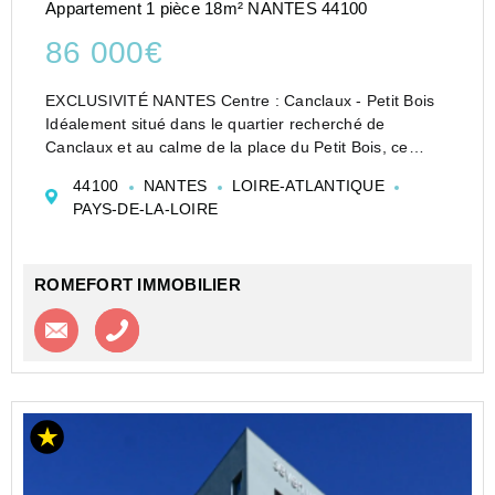
Appartement 1 pièce 18m² NANTES 44100
86 000€
EXCLUSIVITÉ NANTES Centre : Canclaux - Petit Bois
Idéalement situé dans le quartier recherché de
Canclaux et au calme de la place du Petit Bois, ce
studio meublé situé au premier étage d'un petit
44100
NANTES
LOIRE-ATLANTIQUE
immeuble ancien offre une pièce de vie avec
PAYS-DE-LA-LOIRE
kitchenette...
ROMEFORT IMMOBILIER
Contacter l'agence
Appeler l’agence