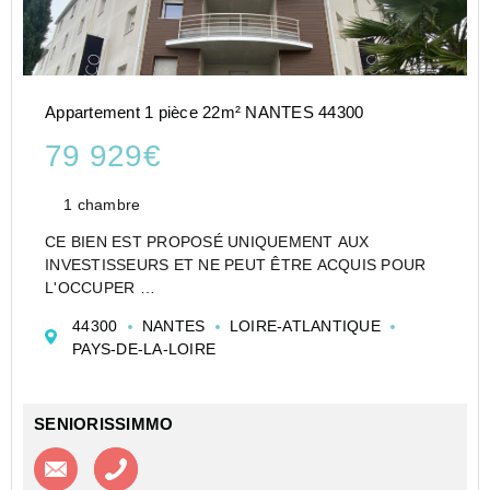
Appartement 1 pièce 22m² NANTES 44300
79 929€
1 chambre
CE BIEN EST PROPOSÉ UNIQUEMENT AUX
INVESTISSEURS ET NE PEUT ÊTRE ACQUIS POUR
L'OCCUPER
CESSION APPARTEMENT EN RÉSIDENCE
44300
NANTES
LOIRE-ATLANTIQUE
ETUDIANTE DE TYPE STUDIO DE 22 M² À NANTES -
PAYS-DE-LA-LOIRE
OCEAN BREAK - GLOBAL EXPLOITATION
Investir dans un appartement de type Studio en Et...
SENIORISSIMMO
Contacter l'agence
Appeler l’agence