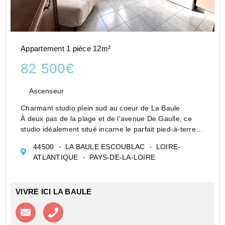
Appartement 1 pièce 12m²
82 500€
Ascenseur
Charmant studio plein sud au coeur de La Baule
À deux pas de la plage et de l'avenue De Gaulle, ce
studio idéalement situé incarne le parfait pied-à-terre
baulois. Niché au 4è et dernier étage d'une résidence
44500
LA BAULE ESCOUBLAC
LOIRE-
sécurisée récemment ravalée, il bénéfi...
ATLANTIQUE
PAYS-DE-LA-LOIRE
VIVRE ICI LA BAULE
Contacter l'agence
Appeler l’agence