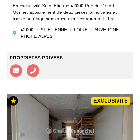
En exclusivité Saint Etienne 42000 Rue du Grand
Gonnet appartement de deux pièces principales au
troisième étage sans ascenseur comprenant : hall
d'entrée distribuant cuisine, une chambre, une alcôve,
42000
ST ETIENNE
LOIRE
AUVERGNE-
salle de bains et WC séparé.
RHÔNE-ALPES
Les charges annuelle...
PROPRIETES PRIVEES
Contacter l'agence
Appeler l’agence
EXCLUSIVITÉ