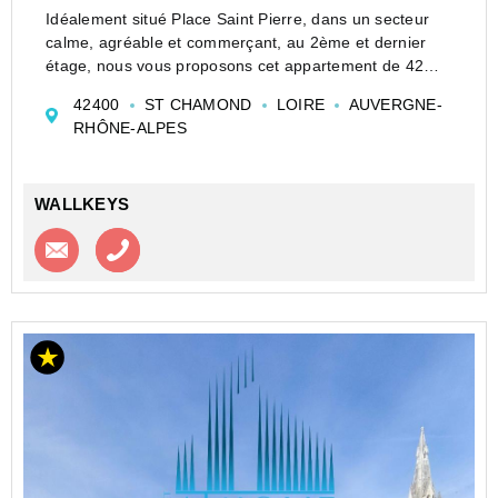
Idéalement situé Place Saint Pierre, dans un secteur
calme, agréable et commerçant, au 2ème et dernier
étage, nous vous proposons cet appartement de 42m²
actuellement composé d'une entrée cuisine, 1 pièce
42400
ST CHAMOND
LOIRE
AUVERGNE-
avec alcôve, salle d'eau avec WC. 2 fenêtres ...
RHÔNE-ALPES
WALLKEYS
Contacter l'agence
Appeler l’agence