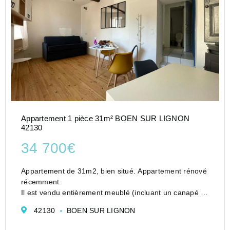
Appartement 1 pièce 31m² BOEN SUR LIGNON
42130
34 700€
Appartement de 31m2, bien situé. Appartement rénové
récemment.
Il est vendu entièrement meublé (incluant un canapé lit
très confortable), et en rez-de-chaussée (rare à Boën).
42130
BOEN SUR LIGNON
Il se compose d'une pièce principale, d'une cuisine
séparée et équipée,...