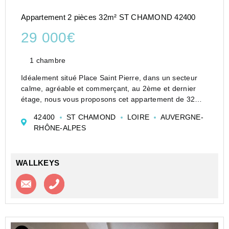
Appartement 2 pièces 32m² ST CHAMOND 42400
29 000€
1 chambre
Idéalement situé Place Saint Pierre, dans un secteur
calme, agréable et commerçant, au 2ème et dernier
étage, nous vous proposons cet appartement de 32m²
actuellement composé de 2 pièces. 2 fenêtres orientés
42400
ST CHAMOND
LOIRE
AUVERGNE-
Sud sur la cour intérieure sans vis-à-vis.
RHÔNE-ALPES
->...
WALLKEYS
Contacter l'agence
Appeler l’agence