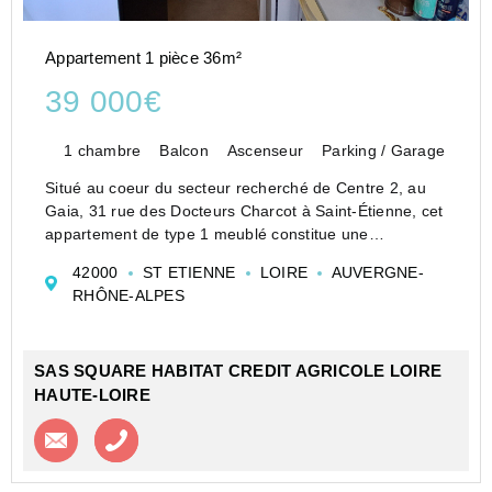
Appartement 1 pièce 36m²
39 000€
1 chambre
Balcon
Ascenseur
Parking / Garage
Situé au coeur du secteur recherché de Centre 2, au
Gaia, 31 rue des Docteurs Charcot à Saint-Étienne, cet
appartement de type 1 meublé constitue une
opportunité idéale pour un investissement locatif
42000
ST ETIENNE
LOIRE
AUVERGNE-
sécurisé. En copropriété avec ascenseur sur palier, ce
RHÔNE-ALPES
bien ...
SAS SQUARE HABITAT CREDIT AGRICOLE LOIRE
HAUTE-LOIRE
Contacter l'agence
Appeler l’agence