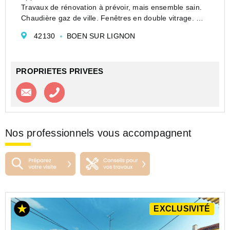
Travaux de rénovation à prévoir, mais ensemble sain.
Chaudière gaz de ville. Fenêtres en double vitrage.
A visiter rapidement.
42130
BOEN SUR LIGNON
Prix : 30 000 euros Honoraires charge vendeur
DPE F GES F
Montant...
PROPRIETES PRIVEES
Contacter l'agence
Appeler l’agence
Nos professionnels vous accompagnent
EXCLUSIVITÉ