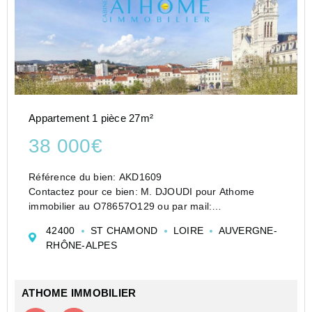
Appartement 1 pièce 27m²
38 000€
Référence du bien: AKD1609
Contactez pour ce bien: M. DJOUDI pour Athome
immobilier au O78657O129 ou par mail:
a.djoudi#athome-immobilier.fr
42400
ST CHAMOND
LOIRE
AUVERGNE-
Investissement locatif à petit Budget avec une
RHÔNE-ALPES
rentabilité brut de 11.5 %. L'appartement était
précédemment ...
ATHOME IMMOBILIER