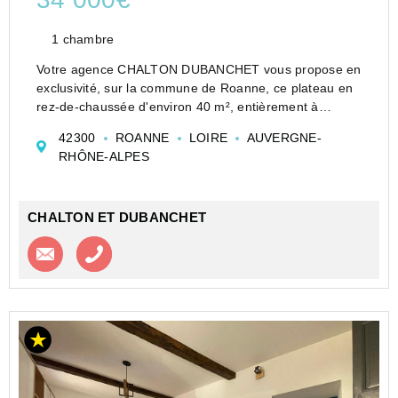
1 chambre
Votre agence CHALTON DUBANCHET vous propose en
exclusivité, sur la commune de Roanne, ce plateau en
rez-de-chaussée d'environ 40 m², entièrement à
réhabiliter, offrant de multiples possibilités
42300
ROANNE
LOIRE
AUVERGNE-
d'aménagement.
RHÔNE-ALPES
Ce bien sera viabilisé (eau, électrici...
CHALTON ET DUBANCHET
Contacter l'agence
Appeler l’agence