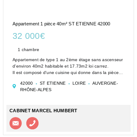
Appartement 1 pièce 40m² ST ETIENNE 42000
32 000€
1 chambre
Appartement de type 1 au 2ème étage sans ascenseur
d'environ 40m2 habitable et 17.73m2 loi carrez.
Il est composé d'une cuisine qui donne dans la pièce
principales et une salle de bain avec wc.
42000
ST ETIENNE
LOIRE
AUVERGNE-
Hubert Guignand agent commercial indépendant 06....
RHÔNE-ALPES
CABINET MARCEL HUMBERT
Contacter l'agence
Appeler l’agence