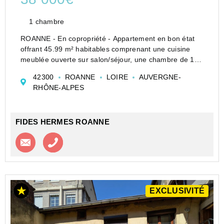
1 chambre
ROANNE - En copropriété - Appartement en bon état
offrant 45.99 m² habitables comprenant une cuisine
meublée ouverte sur salon/séjour, une chambre de 10
m², une salle d'eau avec douche, WC et accès loggia,
42300
ROANNE
LOIRE
AUVERGNE-
double vitrage PVC, chauffage individuel gaz de v...
RHÔNE-ALPES
FIDES HERMES ROANNE
Contacter l'agence
Appeler l’agence
EXCLUSIVITÉ