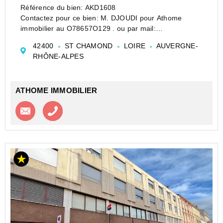
Référence du bien: AKD1608
Contactez pour ce bien: M. DJOUDI pour Athome
immobilier au O78657O129 . ou par mail:
a.djoudi#athome-immobilier.fr
42400
ST CHAMOND
LOIRE
AUVERGNE-
Investissement locatif à petit Budget avec une
RHÔNE-ALPES
rentabilité brut de 12.4 %. L'appartement est loué 405
€/mo...
ATHOME IMMOBILIER
Contacter l'agence
Appeler l’agence