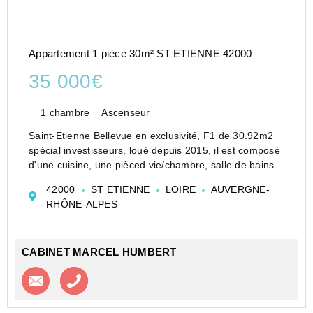
Appartement 1 pièce 30m² ST ETIENNE 42000
35 000€
1 chambre
Ascenseur
Saint-Etienne Bellevue en exclusivité, F1 de 30.92m2
spécial investisseurs, loué depuis 2015, il est composé
d'une cuisine, une pièced vie/chambre, salle de bains,
hall avec placard, double vitrage, loué 322.06/mois +
42000
ST ETIENNE
LOIRE
AUVERGNE-
60€ charges, double vitrage, vendu av...
RHÔNE-ALPES
CABINET MARCEL HUMBERT
Contacter l'agence
Appeler l’agence