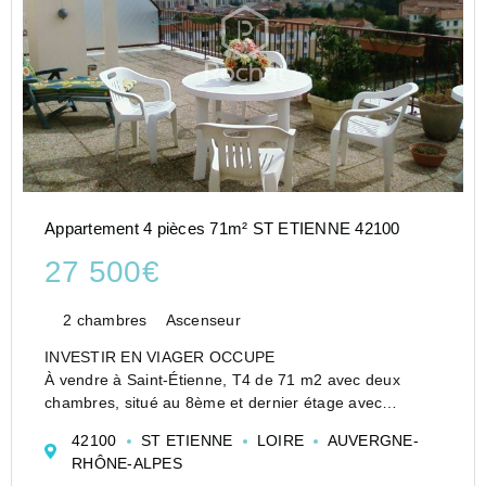
Appartement 4 pièces 71m² ST ETIENNE 42100
27 500€
2 chambres
Ascenseur
INVESTIR EN VIAGER OCCUPE
À vendre à Saint-Étienne, T4 de 71 m2 avec deux
chambres, situé au 8ème et dernier étage avec
ascenseur, dans une copropriété des années 70. Ce
42100
ST ETIENNE
LOIRE
AUVERGNE-
bien offre une terrasse exceptionnelle de 47 m2, idéale
RHÔNE-ALPES
pour profiter d'un espace ...