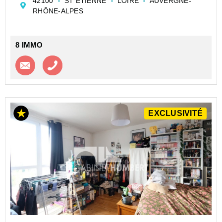
42100
ST ETIENNE
LOIRE
AUVERGNE-
0477290592 - www.8immo.fr
RHÔNE-ALPES
Les informations sur les risques au...
8 IMMO
Contacter l'agence
Appeler l’agence
EXCLUSIVITÉ