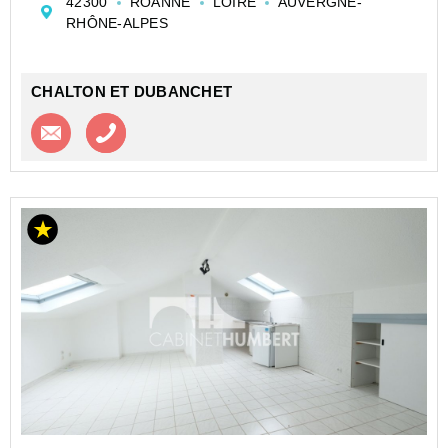
42300
ROANNE
LOIRE
AUVERGNE-
Ce bien, entièrement à rénover, offre de nombreuses
RHÔNE-ALPES
possibilités d'...
CHALTON ET DUBANCHET
Contacter l'agence
Appeler l’agence