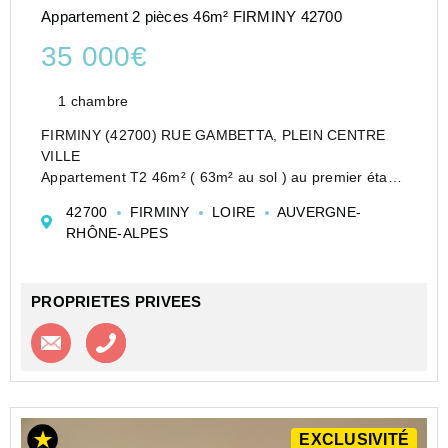
Appartement 2 pièces 46m² FIRMINY 42700
35 000€
1 chambre
FIRMINY (42700) RUE GAMBETTA, PLEIN CENTRE
VILLE
Appartement T2 46m² ( 63m² au sol ) au premier étage
sans ascenseur d'un petit immeuble sécurisé, 1
42700
FIRMINY
LOIRE
AUVERGNE-
chambre ( possibilité d'en créer une seconde) présenté
RHÔNE-ALPES
EN EXCLUSIVITE par Julie et Nicolas ANTONE...
PROPRIETES PRIVEES
Contacter l'agence
Appeler l’agence
EXCLUSIVITÉ