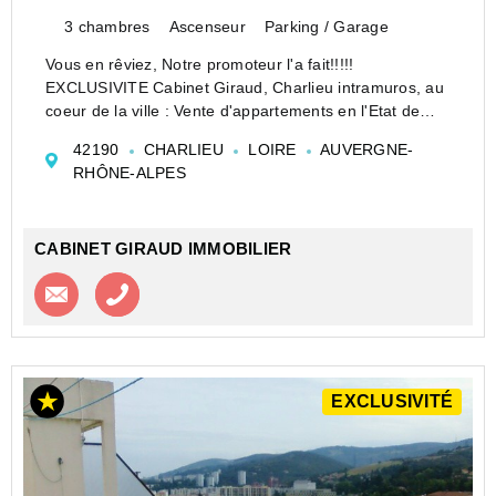
3 chambres
Ascenseur
Parking / Garage
Vous en rêviez, Notre promoteur l'a fait!!!!!
EXCLUSIVITE Cabinet Giraud, Charlieu intramuros, au
coeur de la ville : Vente d'appartements en l'Etat de
Futur Achêvement. Dans une résidence unique
42190
CHARLIEU
LOIRE
AUVERGNE-
composé de deux bâtiments de 6 appartements avec ...
RHÔNE-ALPES
CABINET GIRAUD IMMOBILIER
Contacter l'agence
Appeler l’agence
EXCLUSIVITÉ