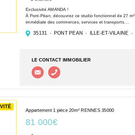
Exclusivité AMANDA !
À Pont-Péan, découvrez ce studio fonctionnel de 27 m²,
immédiate des commerces, services et transports.
Parfait pour un investissement locatif ou un premier ach
35131
PONT PEAN
ILLE-ET-VILAINE
LE CONTACT IMMOBILIER
Contacter l'agence
Appeler l'agence
VITÉ
Appartement 1 pièce 20m² RENNES 35000
81 000€