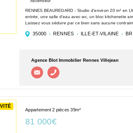
Ascenseur
RENNES BEAUREGARD - Studio d'environ 20 m² en LMN
entrée, une salle d'eau avec wc, un bloc kitchenette ai
Laissez vous séduire par ce bien sans aucune contraint
35000
RENNES
ILLE-ET-VILAINE
BR
Agence Blot Immobilier Rennes Villejean
Contacter l'agence
Appeler l'agence
VITÉ
Appartement 2 pièces 39m²
81 000€