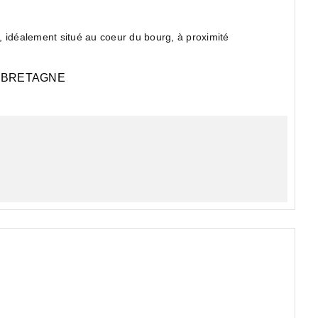
 idéalement situé au coeur du bourg, à proximité
at, ce studio en rez-de-c...
BRETAGNE