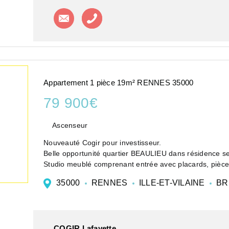
Contacter l'agence
Appeler l'agence
Appartement 1 pièce 19m² RENNES 35000
79 900€
Ascenseur
Nouveauté Cogir pour investisseur.
Belle opportunité quartier BEAULIEU dans résidence s
Studio meublé comprenant entrée avec placards, pièce
salle d'eau avec W.C.
35000
RENNES
ILLE-ET-VILAINE
BR
Garantie ...
COGIR Lafayette