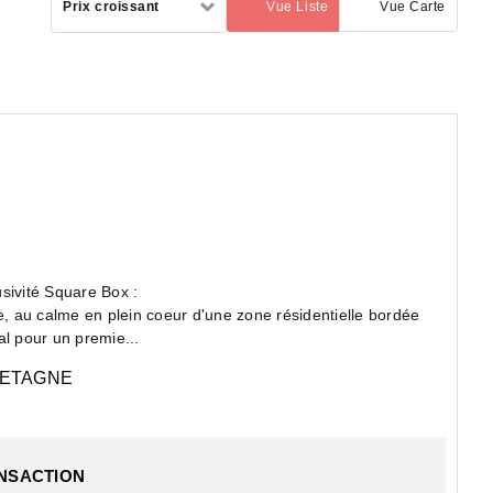
Prix croissant
Vue Liste
Vue Carte
(activé)
par
ivité Square Box :
e, au calme en plein coeur d'une zone résidentielle bordée
al pour un premie...
ETAGNE
ANSACTION