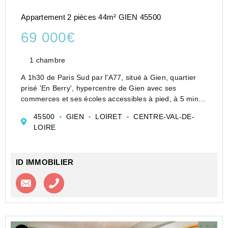
Appartement 2 pièces 44m² GIEN 45500
69 000€
1 chambre
A 1h30 de Paris Sud par l'A77, situé à Gien, quartier
prisé 'En Berry', hypercentre de Gien avec ses
commerces et ses écoles accessibles à pied, à 5 min
de la gare en véhicule.
45500
GIEN
LOIRET
CENTRE-VAL-DE-
Cet appartement de plain-pied avec pierres apparentes
LOIRE
comprend :...
ID IMMOBILIER
Contacter l'agence
Appeler l’agence