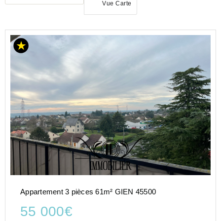
Vue Carte
ACHAT
APPARTEMENT
CENTRE-
VAL-DE-
LOIRE
LOIRET
(45)
GIEN
(45500)
Appartement 3 pièces 61m² GIEN 45500
55 000€