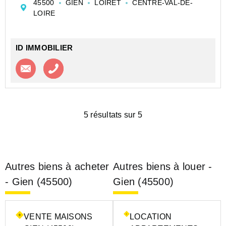
45500
GIEN
LOIRET
CENTRE-VAL-DE-
Cet appartement moderne et sans travaux en duplex
LOIRE
de 72,55 m2 se trouvant au 1er ét...
ID IMMOBILIER
Contacter l'agence
Appeler l’agence
5 résultats sur 5
Autres biens à acheter
Autres biens à louer -
- Gien (45500)
Gien (45500)
VENTE MAISONS
LOCATION