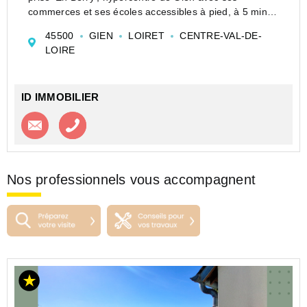
commerces et ses écoles accessibles à pied, à 5 min
de la gare en véhicule.
45500
GIEN
LOIRET
CENTRE-VAL-DE-
Cet appartement T3 avec étage comprend :
LOIRE
- En rez-de-chaussé...
ID IMMOBILIER
Contacter l'agence
Appeler l’agence
Nos professionnels vous accompagnent