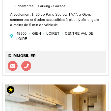
2 chambres
Parking / Garage
A seulement 1h30 de Paris Sud par l'A77, à Gien,
commerces et écoles accessibles à pied, lycée et gare
à moins de 5 min en véhicule.
Cet appartement d'une surface habitable de 62 m2,
45500
GIEN
LOIRET
CENTRE-VAL-DE-
situé au 5ème étage avec ascenseur, comprend :
LOIRE
- Entrée avec...
ID IMMOBILIER
Contacter l'agence
Appeler l’agence