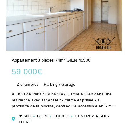
Appartement 3 pièces 74m² GIEN 45500
59 000€
2 chambres
Parking / Garage
A 1h30 de Paris Sud par l'A77, situé à Gien dans une
résidence avec ascenseur - calme et prisée - à
proximité de la piscine, centre-ville accessible en 5 min
en voiture.
45500
GIEN
LOIRET
CENTRE-VAL-DE-
Cet appartement de plain-pied à rafraichir, situé en rez-
LOIRE
de-jardin, comprend :