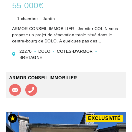
55 000€
1 chambre
Jardin
ARMOR CONSEIL IMMOBILIER : Jennifer COLIN vous
propose un projet de rénovation totale situé dans le
centre-bourg de DOLO. A quelques pas des
commodités, du lac et de ses loisirs, accès très facile
22270
DOLO
COTES-D'ARMOR
aux nombreux réseaux de transport de la région et à
BRETAGNE
seulement v...
ARMOR CONSEIL IMMOBILIER
Contacter l'agence
Appeler l’agence
EXCLUSIVITÉ