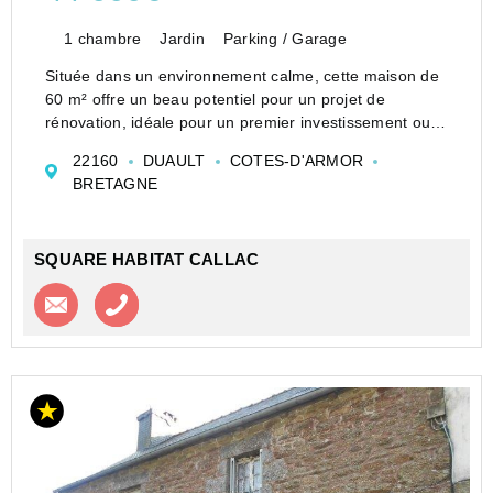
1 chambre
Jardin
Parking / Garage
Située dans un environnement calme, cette maison de
60 m² offre un beau potentiel pour un projet de
rénovation, idéale pour un premier investissement ou
une résidence secondaire.
22160
DUAULT
COTES-D'ARMOR
Elle se compose comme suit :
BRETAGNE
Au rez-de-chaussée : un séjour, un espace cuis...
SQUARE HABITAT CALLAC
Contacter l'agence
Appeler l’agence