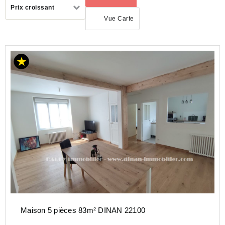
Trier
Prix croissant
par
Vue Carte
ACHAT
MAISON
BRETAGNE
COTES-
D'ARMOR
(22)
Maison 5 pièces 83m² DINAN 22100