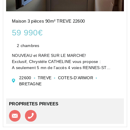
Maison 3 pièces 90m² TREVE 22600
59 990€
2 chambres
NOUVEAU et RARE SUR LE MARCHE!
Exclusif, Chrystèle CATHELINE vous propose :
A seulement 5 mn de l'accès 4 voies RENNES-ST
BRIEUC, A 5 mn de LOUDEAC.
22600
TREVE
COTES-D'ARMOR
Au calme - En centre bourg donc proche de toutes les
BRETAGNE
commodités !!
Maison en pierre d...
PROPRIETES PRIVEES
Contacter l'agence
Appeler l’agence