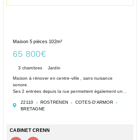
Maison 5 pièces 102m²
65 800€
3 chambres
Jardin
Maison à rénover en centre-ville , sans nuisance
sonore.
Ses 2 entrées depuis la rue permettent également un
aménagement de 2 appartements pour un
22110
ROSTRENEN
COTES-D'ARMOR
investissement locatif ou autre.
BRETAGNE
Ce bien comprenant :
au rez de chaussée surélevé (accès facile) : un sa...
CABINET CRENN
Contacter l'agence
Appeler l’agence