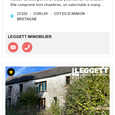
Elle comprend trois chambres, un salon/salle à manger,
une cuisine indépendante, un garage, un sous-sol et
22320
CORLAY
COTES-D'ARMOR
un jardin. Une belle opportunité pour créer u...
BRETAGNE
LEGGETT IMMOBILIER
Contacter l'agence
Appeler l’agence