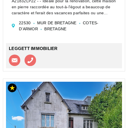
A21832LP22 - - Idéale pour la rénovation, cette maison
en pierre raccordée au tout-à-l'égout a beaucoup de
caractère et ferait des vacances parfaites ou une
résidence permanente. Proche des commodités et du
22530
MUR DE BRETAGNE
COTES-
très prisé Lac de Guerlédan.
D'ARMOR
BRETAGNE
Les informatio...
LEGGETT IMMOBILIER
Contacter l'agence
Appeler l’agence