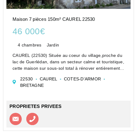
Maison 7 pièces 150m² CAUREL 22530
46 000€
4 chambres
Jardin
CAUREL (22530) Située au coeur du village,proche du
lac de Guerlédan, dans un secteur calme et touristique,
cette maison sur sous-sol total à rénover entièrement,
offre un fort potentiel d'aménagement, idéal pour un
22530
CAUREL
COTES-D'ARMOR
projet de résidence secondaire, de mai...
BRETAGNE
PROPRIETES PRIVEES
Contacter l'agence
Appeler l’agence