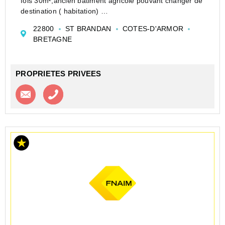
fois 30m²,ancien bâtiment agricole pouvant changer de
destination ( habitation)
A l arrière un hangar sur toute la longueur de 150m²
22800
ST BRANDAN
COTES-D'ARMOR
pouvant être démonté partiellement
BRETAGNE
La surface pourra être déter...
PROPRIETES PRIVEES
Contacter l'agence
Appeler l’agence