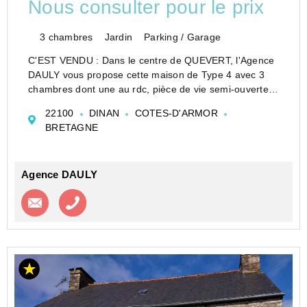
Nous consulter pour le prix
3 chambres
Jardin
Parking / Garage
C'EST VENDU : Dans le centre de QUEVERT, l'Agence
DAULY vous propose cette maison de Type 4 avec 3
chambres dont une au rdc, pièce de vie semi-ouverte
sur la cuisine entièrement équipée, salle de bains au
22100
DINAN
COTES-D'ARMOR
1er étage et garage. Chauffage par pompe à ch...
BRETAGNE
Agence DAULY
Contacter l'agence
Appeler l’agence