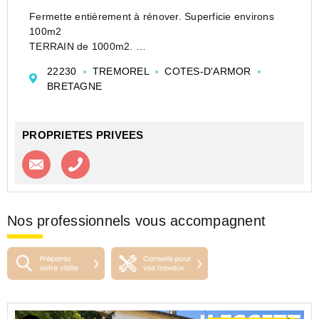
Fermette entièrement à rénover. Superficie environs
100m2
TERRAIN de 1000m2.
Au prix de vente de 37990 euros (dont 3990 euros HAI)
22230
TREMOREL
COTES-D'ARMOR
soit 34000 euros net vendeur
BRETAGNE
Cette proprieté est entièrement à rénover, ce qui en fait
une opportunité idéale pour l...
PROPRIETES PRIVEES
Contacter l'agence
Appeler l’agence
Nos professionnels vous accompagnent