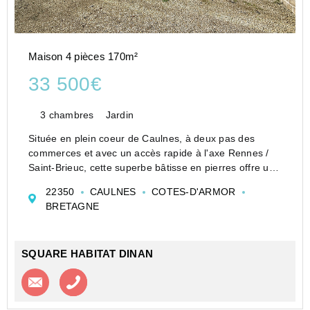
Maison 4 pièces 170m²
33 500€
3 chambres
Jardin
Située en plein coeur de Caulnes, à deux pas des
commerces et avec un accès rapide à l'axe Rennes /
Saint-Brieuc, cette superbe bâtisse en pierres offre un
beau potentiel d'environ 170 m² habitables.
22350
CAULNES
COTES-D'ARMOR
Elle n'attend que votre projet pour retrou...
BRETAGNE
SQUARE HABITAT DINAN
Contacter l'agence
Appeler l’agence