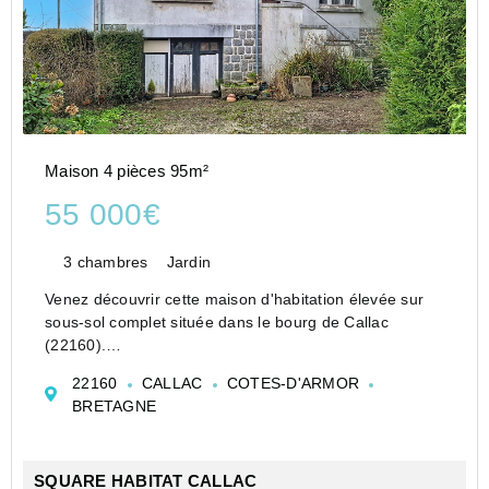
Maison 4 pièces 95m²
55 000€
3 chambres
Jardin
Venez découvrir cette maison d'habitation élevée sur
sous-sol complet située dans le bourg de Callac
(22160).
Elle se compose comme suit :
22160
CALLAC
COTES-D'ARMOR
- Au sous-sol : une cave, un garage et une chaufferie.
BRETAGNE
- Au rez-de-chaussée surélevé : une cuisine, un séjo...
SQUARE HABITAT CALLAC