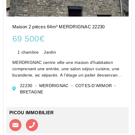
Maison 2 pièces 64m² MERDRIGNAC 22230
69 500€
1 chambre
Jardin
MERDRIGNAC centre ville une maison d'habitation
comprenant une entrée, une salon séjour cuisine, une
buanderie, wc séparés. A l'étage un palier desservant
une chambre, une salle de douche avec WC. Combles.
22230
MERDRIGNAC
COTES-D'ARMOR
Dépendance. Jardin.
BRETAGNE
CE 365kWhep/m2.an cl...
PICOU IMMOBILIER
Contacter l'agence
Appeler l’agence