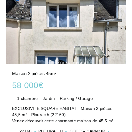
Maison 2 pièces 45m²
58 000€
1 chambre
Jardin
Parking / Garage
EXCLUSIVITE SQUARE HABITAT - Maison 2 pièces -
45,5 m² - Plourac'h (22160)
Venez découvrir cette charmante maison de 45,5 m²,
idéale pour un premier achat, une résidence
22160
PLOURAC H
COTES-D'ARMOR