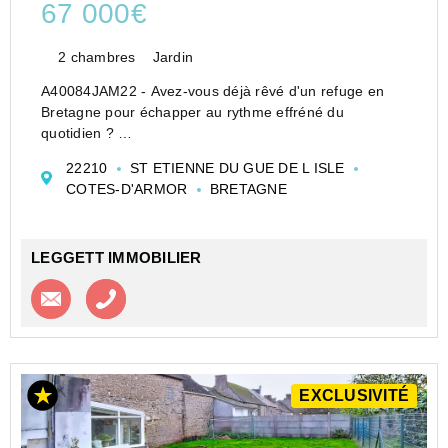
67 000€
2 chambres
Jardin
A40084JAM22 - Avez-vous déjà rêvé d'un refuge en
Bretagne pour échapper au rythme effréné du
quotidien ?
Si oui, cette maison pourrait être faite pour vous !
22210
ST ETIENNE DU GUE DE L ISLE
Charmante maison mitoyenne en pierre avec deux
COTES-D'ARMOR
BRETAGNE
chambres, située dans le paisible village de S...
LEGGETT IMMOBILIER
Contacter l'agence
Appeler l’agence
EXCLUSIVITÉ