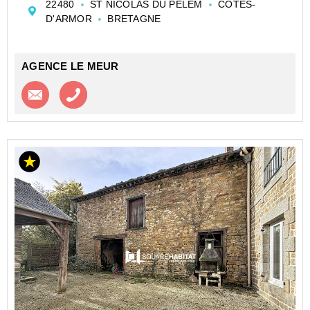
22480
ST NICOLAS DU PELEM
COTES-
cuisine ainsi qu'un salon/séjour extensible,
D'ARMOR
BRETAGNE
- à l'étage : palier,...
AGENCE LE MEUR
Contacter l'agence
Appeler l’agence