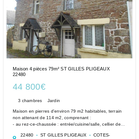
Maison 4 pièces 79m² ST GILLES PLIGEAUX
22480
44 800€
3 chambres
Jardin
Maison en pierres d'environ 79 m2 habitables, terrain
non attenant de 114 m2, comprenant :
- au rez-ce-chaussée : entrée/cuisine/salle, cellier de
cuisine, salle de bains/WC, salon avec insert,
22480
ST GILLES PLIGEAUX
COTES-
- à l'étage : palier, 3 chambres dont une avec r...