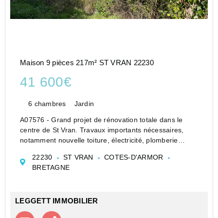
Maison 9 pièces 217m² ST VRAN 22230
41 600€
6 chambres
Jardin
A07576 - Grand projet de rénovation totale dans le
centre de St Vran. Travaux importants nécessaires,
notamment nouvelle toiture, électricité, plomberie
interne, etc. Il s'agit d'une énorme maison avec un
22230
ST VRAN
COTES-D'ARMOR
grand potentiel pour faire une formidable ma...
BRETAGNE
LEGGETT IMMOBILIER
Contacter l'agence
Appeler l’agence