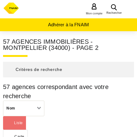
MENU
Rechercher
Mon compte
Adhérer à la FNAIM
57 AGENCES IMMOBILIÈRES -
MONTPELLIER (34000) - PAGE 2
Critères de recherche
57 agences correspondant avec votre
AGENCES
IMMOBILIÈRES
recherche
OCCITANIE
HERAULT
Trier
MONTPELLIER
Nom
(34000)
par
Liste
Carte