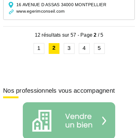
16 AVENUE D ASSAS 34000 MONTPELLIER
www.egerimconseil.com
12 résultats sur 57 - Page
2
/ 5
2
1
3
4
5
Leaflet
|
© Jawg
-
© OpenStreetMap
Nos professionnels vous accompagnent